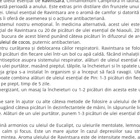
 uleiul esențial de
Ravintsara
, Cinnamomum Camphora în latină, 
eastă perioadă a anului. Este extras prin distilare din frunzele unu
ei. Uleiul esențial de Ravintsara are o aromă de camfor și datorită
pus îi oferă de asemenea și o acțiune antibacteriană.
emul nostru emoțional. În medicina alternativă, acest ulei est
l de Ravintsara cu 20 de picături de ulei esențial de Niaouli, 20 
 bucura de acest blend punând câteva picături în difuzorul de aro
uleiul de cocos
, puternic antibacterian.
ru curățarea și deblocarea căilor respiratorii. Ravintsara se folo
cături din fiecare ulei într-un bol cu apă caldă, făcând inhalații d
antiseptice asupra sistemului respirator, alături de uleiul esenția
ulei purtător, masând pieptul, tălpile, la încheieturi si în spatele
a gripa s-a instalat în organism și a început să facă ravagii. Ule
 poate combina alături de uleiul esențial de Pin: 1-3 picături din fie
pe piept, timp de 5 zile.
energizant, un masaj la încheieturi cu 1-2 picături din acesta este
sare în ajutor cu alte câteva metode de folosire a uleiului de Rav
ugând câteva picături în dezinfectantele de mâini, în săpunurile li
e. Alături de un ulei purtător, punem 1-3 picături de ulei esențial 
ă armonios cu uleiul de Eucalipt, cu uleiurile mentolate, lemnoa
d calm și focus. Este un mare ajutor în cazul depresiilor sau str
și mintea. Aroma uleiului de Ravintsara este de intensitate medie,