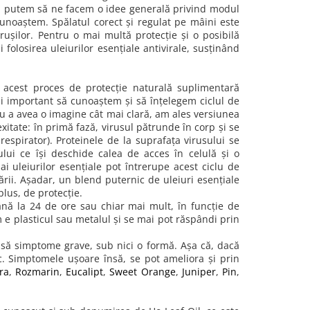
ă, putem să ne facem o idee generală privind modul
 cunoaștem. Spălatul corect și regulat pe mâini este
ușilor. Pentru o mai multă protecție și o posibilă
folosirea uleiurilor esențiale antivirale, susținând
n acest proces de protecție naturală suplimentară
 și important să cunoaștem și să înțelegem ciclul de
tru a avea o imagine cât mai clară, am ales versiunea
xitate: în primă fază, virusul pătrunde în corp și se
respirator). Proteinele de la suprafața virusului se
ului ce își deschide calea de acces în celulă și o
 uleiurilor esențiale pot întrerupe acest ciclu de
ării. Așadar, un blend puternic de uleiuri esențiale
 plus, de protecție.
ână la 24 de ore sau chiar mai mult, în funcție de
 e plasticul sau metalul și se mai pot răspândi prin
asă simptome grave, sub nici o formă. Așa că, dacă
ic. Simptomele ușoare însă, se pot ameliora și prin
ra
,
Rozmarin
,
Eucalipt
,
Sweet Orange
,
Juniper
,
Pin
,