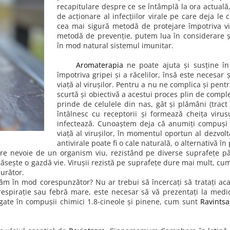
recapitulare despre ce se întâmplă la ora actual
de acționare al infecțiilor virale pe care deja le
cea mai sigură metodă de protejare împotriva vir
metodă de prevenție, putem lua în considerare și 
în mod natural sistemul imunitar.
Aromaterapia
ne poate ajuta și susține î
împotriva gripei și a răcelilor, însă este necesar
viață al virușilor. Pentru a nu ne complica și pen
scurtă și obiectivă a acestui proces plin de comple
prinde de celulele din nas, gât și plămâni (tract 
întâlnesc cu receptorii și formează cheița virus
infectează. Cunoaștem deja că anumiți compuși ai
viață al virușilor, în momentul oportun al dezvolt
antivirale poate fi o cale naturală, o alternativă în
 are nevoie de un organism viu, rezistând pe diverse suprafețe p
sește o gazdă vie. Virușii rezistă pe suprafețe dure mai mult, cum
jurător.
m în mod corespunzător? Nu ar trebui să încercați să tratați ac
e respirație sau febră mare, este necesar să vă prezentați la med
bogate în compușii chimici 1.8-cineole și pinene, cum sunt
Ravintsa