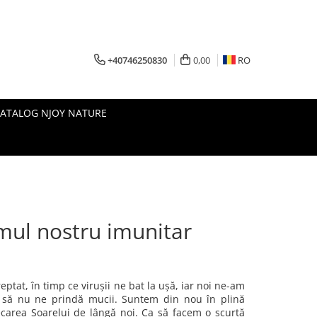
+40746250830
0,00
RO
CATALOG NJOY NATURE
emul nostru imunitar
eptat, în timp ce virușii ne bat la ușă, iar noi ne-am
i să nu ne prindă mucii. Suntem din nou în plină
carea Soarelui de lângă noi. Ca să facem o scurtă