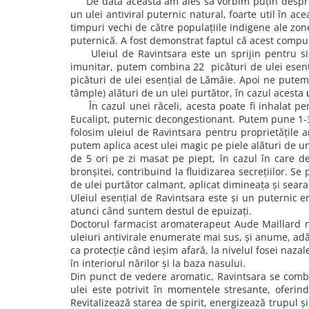
De data aceasta am ales să vorbim puțin despre
combate Depresia
un ulei antiviral puternic natural, foarte util în ac
timpuri vechi de către populațiile indigene ale zon
Imbratiseaza Toamna
puternică. A fost demonstrat faptul că acest com
Aromele Sarbatorilor de Iarna
Uleiul de Ravintsara este un sprijin pentru sist
imunitar, putem combina 22 picături de ulei esenția
Self love* In Asteptarea Soarelui
picături de ulei esențial de Lămâie. Apoi ne putem
tâmple) alături de un ulei purtător, în cazul acesta
Pericole_vs_beneficii
În cazul unei răceli, acesta poate fi inhalat pent
Eucalipt, puternic decongestionant. Putem pune 1-3 pi
folosim uleiul de Ravintsara pentru proprietățile 
putem aplica acest ulei magic pe piele alături de un 
de 5 ori pe zi masat pe piept, în cazul în care dej
bronșitei, contribuind la fluidizarea secrețiilor. Se
de ulei purtător calmant, aplicat dimineața și seara 
Uleiul esențial de Ravintsara este și un puternic 
atunci când suntem destul de epuizați.
Doctorul farmacist aromaterapeut Aude Maillard ne 
uleiuri antivirale enumerate mai sus, și anume, adă
ca protecție când ieșim afară, la nivelul fosei nazal
în interiorul nărilor și la baza nasului.
Din punct de vedere aromatic, Ravintsara se combin
ulei este potrivit în momentele stresante, oferin
Revitalizează starea de spirit, energizează trupul 