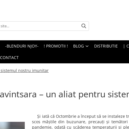
-BLENDURI NJOY-
! PROMOTII !
BLOG
DISTRIBUTIE
| 
CONTACT
u sistemul nostru imunitar
Ravintsara – un aliat pentru sist
Și iată că Octombrie a început să se instaleze tr
scos măștile din buzunare, precauți și temător
pandemie, odată cu scăderea temperaturii și ple