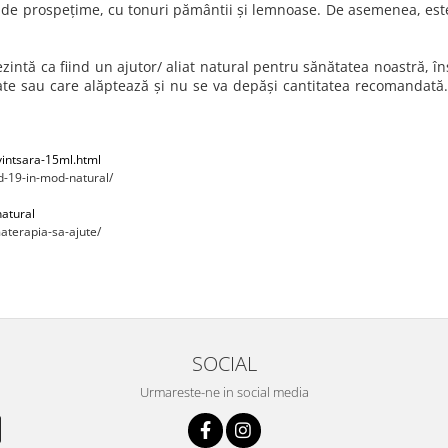
n de prospețime, cu tonuri pământii și lemnoase. De asemenea, este
intă ca fiind un ajutor/ aliat natural pentru sănătatea noastră, îns
nate sau care alăptează și nu se va depăși cantitatea recomandată. F
avintsara-15ml.html
d-19-in-mod-natural/
natural
aterapia-sa-ajute/
SOCIAL
Urmareste-ne in social media