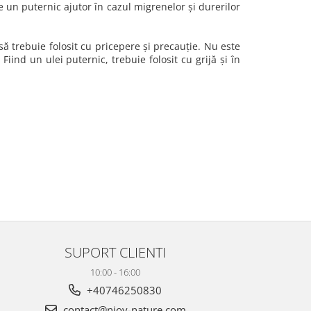
 un puternic ajutor în cazul migrenelor și durerilor
ă trebuie folosit cu pricepere și precauție. Nu este
iind un ulei puternic, trebuie folosit cu grijă și în
SUPORT CLIENTI
10:00 - 16:00
+40746250830
contact@njoy-nature.com