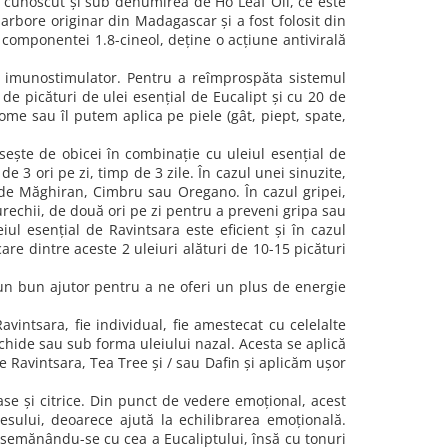
cunoscut și sub denumirea de Ho Leaf Oil, ce este
i arbore originar din Madagascar și a fost folosit din
 componentei 1.8-cineol, deține o acțiune antivirală
e imunostimulator. Pentru a reîmprospăta sistemul
de picături de ulei esențial de Eucalipt și cu 20 de
me sau îl putem aplica pe piele (gât, piept, spate,
sește de obicei în combinație cu uleiul esențial de
e 3 ori pe zi, timp de 3 zile. În cazul unei sinuzite,
l de Măghiran, Cimbru sau Oregano. În cazul gripei,
 urechii, de două ori pe zi pentru a preveni gripa sau
iul esențial de Ravintsara este eficient și în cazul
care dintre aceste 2 uleiuri alături de 10-15 picături
 un bun ajutor pentru a ne oferi un plus de energie
intsara, fie individual, fie amestecat cu celelalte
chide sau sub forma uleiului nazal. Acesta se aplică
de Ravintsara, Tea Tree și / sau Dafin și aplicăm ușor
se și citrice. Din punct de vedere emoțional, acest
esului, deoarece ajută la echilibrarea emoțională.
 asemănându-se cu cea a Eucaliptului, însă cu tonuri