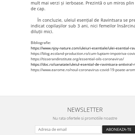
mult mai verzi și ierboase. Prezintă o un miros pli
de cap.
În concluzie, uleiul esențial de Ravintsara se prez
indicat copilașilor sub 3 ani, nici femeilor însărci
diluții mici.
Bibliografie:
https://www.njoy-nature.com/uleiuri-esentiale/ulei-esential-r
https://blog.ecoland-production.ro/cum-luptam-impotriva-covi
https://tisserandinstitute.org/essential-oils-coronavirus/
https://doc.ro/sanatate/uleiul-esential-de-ravintsara-antiviral-
https://www.earome.ro/noul-coronavirus-covid-19-poate-arom
NEWSLETTER
Nu rata ofertele si promotiile noastre