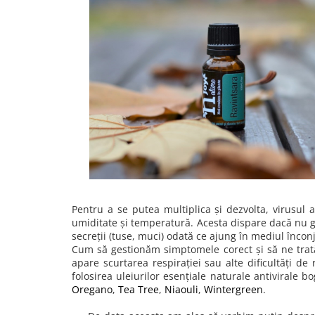
Rose - instrumentul iubirii
Chakrele si Uleiurile Esentiale
Arome tomnatice pentru încălzirea
sufletului
Uleiul esențial de Ravintsara
Lună plină, bine ai revenit, te simt
!
Uleiul esenţial de Tămâie
Cum integrăm uleiurile esențiale în
viața de zi cu zi ?
8 Mituri despre uleiurile esențiale
Pentru a se putea multiplica și dezvolta, virusul
umiditate și temperatură. Acesta dispare dacă nu gă
Crăciun iubit, bine ai venit!
secreții (tuse, muci) odată ce ajung în mediul încon
Cum să gestionăm simptomele corect și să ne trată
Ghidul Uleiurilor Esentiale
apare scurtarea respirației sau alte dificultăți d
Ce trebuie sa stim atunci cand
folosirea uleiurilor esențiale naturale antivirale 
folosim Uleiuri Esentiale
Oregano
,
Tea Tree
,
Niaouli
,
Wintergreen
.
TOP 6 uleiuri Esentiale pentru a