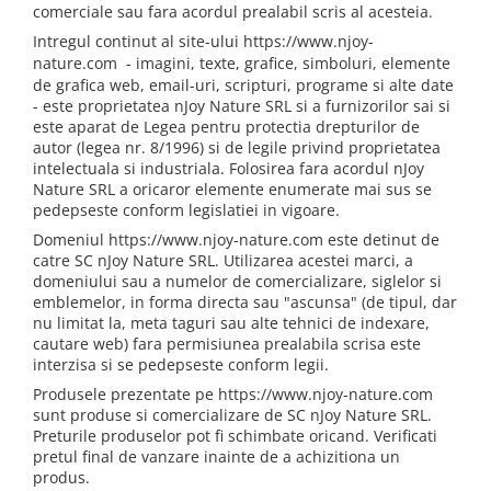
comerciale sau fara acordul prealabil scris al acesteia.
combate Depresia
Intregul continut al site-ului
https://www.njoy-
Imbratiseaza Toamna
nature.com
- imagini, texte, grafice, simboluri, elemente
Aromele Sarbatorilor de Iarna
de grafica web, email-uri, scripturi, programe si alte date
- este proprietatea nJoy Nature SRL si a furnizorilor sai si
Self love* In Asteptarea Soarelui
este aparat de Legea pentru protectia drepturilor de
autor (legea nr. 8/1996) si de legile privind proprietatea
Pericole_vs_beneficii
intelectuala si industriala. Folosirea fara acordul nJoy
Nature SRL a oricaror elemente enumerate mai sus se
pedepseste conform legislatiei in vigoare.
Domeniul https://www.njoy-nature.com este detinut de
catre SC nJoy Nature SRL. Utilizarea acestei marci, a
domeniului sau a numelor de comercializare, siglelor si
emblemelor, in forma directa sau "ascunsa" (de tipul, dar
nu limitat la, meta taguri sau alte tehnici de indexare,
cautare web) fara permisiunea prealabila scrisa este
interzisa si se pedepseste conform legii.
Produsele prezentate pe https://www.njoy-nature.com
sunt produse si comercializare de SC nJoy Nature SRL.
Preturile produselor pot fi schimbate oricand. Verificati
pretul final de vanzare inainte de a achizitiona un
produs.