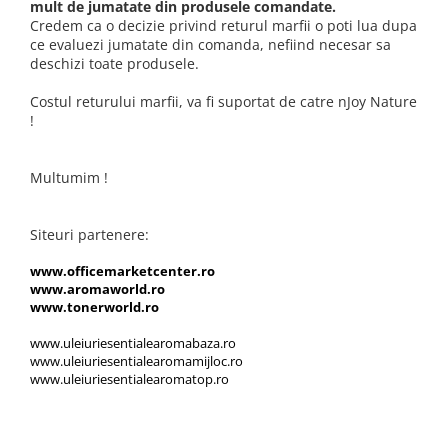
mult de jumatate din produsele comandate.
Credem ca o decizie privind returul marfii o poti lua dupa
ce evaluezi jumatate din comanda, nefiind necesar sa
deschizi toate produsele.
Costul returului marfii, va fi suportat de catre nJoy Nature
!
Multumim !
Siteuri partenere:
www.officemarketcenter.ro
www.aromaworld.ro
w
ww.tonerworld.ro
www.uleiuriesentialearomabaza.ro
www.uleiuriesentialearomamijloc.ro
www.uleiuriesentialearomatop.ro