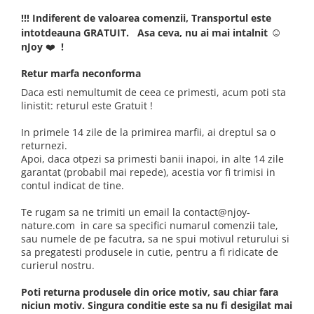
!!! Indiferent de valoarea comenzii, Transportul este
☺
intotdeauna GRATUIT. Asa ceva, nu ai mai intalnit
nJoy
❤️
!
Retur marfa neconforma
Daca esti nemultumit de ceea ce primesti, acum poti sta
linistit: returul este Gratuit !
In primele 14 zile de la primirea marfii, ai dreptul sa o
returnezi.
Apoi, daca otpezi sa primesti banii inapoi, in alte 14 zile
garantat (probabil mai repede), acestia vor fi trimisi in
contul indicat de tine.
Te rugam sa ne trimiti un email la contact@njoy-
nature.com in care sa specifici numarul comenzii tale,
sau numele de pe facutra, sa ne spui motivul returului si
sa pregatesti produsele in cutie, pentru a fi ridicate de
curierul nostru.
Poti returna produsele din orice motiv, sau chiar fara
niciun motiv. Singura conditie este sa nu fi desigilat mai