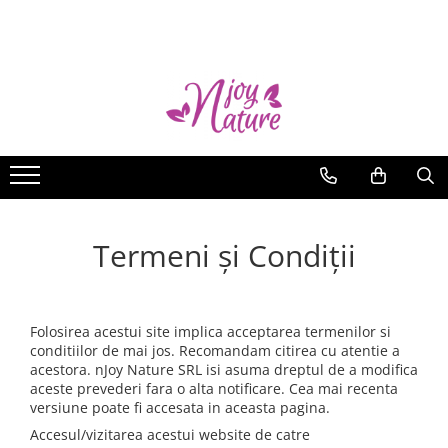
Uleiuri Esentiale nJoy
Blog
Uleiuri Single
De ce nJoy Nature?
Kituri
Uz intern
Feminin
15 idei creative
Masculin
Cum păstrăm uleiurile esenţiale
Copii
Antiviral
Termeni şi Condiţii
Sezonul estival al uleiurilor
esenţiale
Ah, insectele
Folosirea acestui site implica acceptarea termenilor si
Stiati ca...
conditiilor de mai jos. Recomandam citirea cu atentie a
acestora. nJoy Nature SRL isi asuma dreptul de a modifica
Minte, trup si suflet
aceste prevederi fara o alta notificare. Cea mai recenta
Harshiangar – o minune aromată
versiune poate fi accesata in aceasta pagina.
Accesul/vizitarea acestui website de catre
Puterea celor cinci elemente