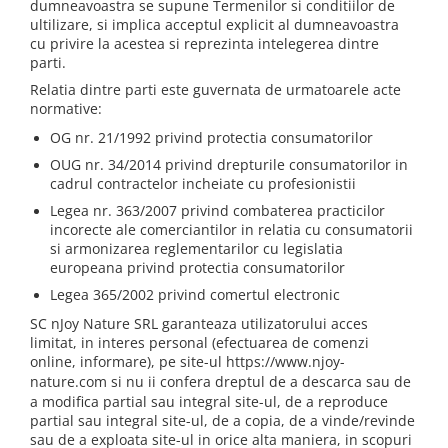
dumneavoastra se supune Termenilor si conditiilor de
Rose - instrumentul iubirii
ultilizare, si implica acceptul explicit al dumneavoastra
cu privire la acestea si reprezinta intelegerea dintre
Chakrele si Uleiurile Esentiale
parti.
Arome tomnatice pentru încălzirea
Relatia dintre parti este guvernata de urmatoarele acte
sufletului
normative:
Uleiul esențial de Ravintsara
OG nr. 21/1992 privind protectia consumatorilor
Lună plină, bine ai revenit, te simt
OUG nr. 34/2014 privind drepturile consumatorilor in
cadrul contractelor incheiate cu profesionistii
!
Legea nr. 363/2007 privind combaterea practicilor
Uleiul esenţial de Tămâie
incorecte ale comerciantilor in relatia cu consumatorii
Cum integrăm uleiurile esențiale în
si armonizarea reglementarilor cu legislatia
viața de zi cu zi ?
europeana privind protectia consumatorilor
Legea 365/2002 privind comertul electronic
8 Mituri despre uleiurile esențiale
SC nJoy Nature SRL garanteaza utilizatorului acces
Crăciun iubit, bine ai venit!
limitat, in interes personal (efectuarea de comenzi
Ghidul Uleiurilor Esentiale
online, informare), pe site-ul
https://www.njoy-
nature.com
si nu ii confera dreptul de a descarca sau de
Ce trebuie sa stim atunci cand
a modifica partial sau integral site-ul, de a reproduce
folosim Uleiuri Esentiale
partial sau integral site-ul, de a copia, de a vinde/revinde
sau de a exploata site-ul in orice alta maniera, in scopuri
TOP 6 uleiuri Esentiale pentru a