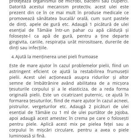
protejează organismul de microbi, bacterii sau ciuperci.
Datorită acestui mecanism protectiv, acest ulei este
prezent din ce în ce mai mult în produse medicale ce
promovează sănătatea bucală/ orală, cum sunt pastele
de dinți, apele de gură etc. Adaugă 1 picătură de ulei
esențial de Tămâie într-un pahar cu apă călduță și
folosește-l ca apă de gură, pentru a ține departe
gingivita, cariile, respirația urât mirositoare, durerile de
dinți sau infecțiile.
Ajută la menținerea unei pieli frumoase
Este de mare ajutor în cazul problemelor pielii, fiind un
astringent eficient ce ajută la restabilirea frumuseții
pielii. Acest ulei acționează asupra ridurilor și altor
semne de îmbătrânire având abilitatea de a micșora
țesuturile corpului și a le elasticiza, de a reda forma
originală pielii. Este un cicatrizant puternic, ce ajută în
formarea țesuturilor, fiind de mare ajutor în cazul acneei,
pistruilor, vergeturilor etc. Adaugă 2 picături de ulei
esențial de Tămâie cu 1 ml de ulei purtător de Jojoba,
apoi adaugă acest amestec în crema pe care o folosești
pentru piele. Aplică acest mix pe pielea feței sau a
corpului în mișcări circulare, pentru a avea o piele
luminoasă și fină.