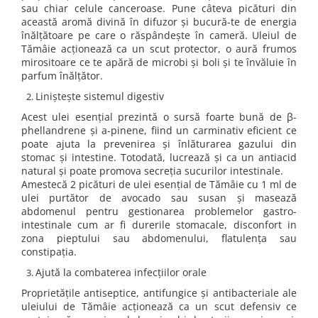
sau chiar celule canceroase. Pune câteva picături din
această aromă divină în difuzor și bucură-te de energia
înălțătoare pe care o răspândește în cameră. Uleiul de
Tămâie acționează ca un scut protector, o aură frumos
mirositoare ce te apără de microbi și boli și te învăluie în
parfum înălțător.
Liniștește sistemul digestiv
Acest ulei esențial prezintă o sursă foarte bună de β-
phellandrene și a-pinene, fiind un carminativ eficient ce
poate ajuta la prevenirea și înlăturarea gazului din
stomac și intestine. Totodată, lucrează și ca un antiacid
natural și poate promova secreția sucurilor intestinale.
Amestecă 2 picături de ulei esențial de Tămâie cu 1 ml de
ulei purtător de avocado sau susan și masează
abdomenul pentru gestionarea problemelor gastro-
intestinale cum ar fi durerile stomacale, disconfort in
zona pieptului sau abdomenului, flatulența sau
constipația.
Ajută la combaterea infecțiilor orale
Proprietățile antiseptice, antifungice și antibacteriale ale
uleiului de Tămâie acționează ca un scut defensiv ce