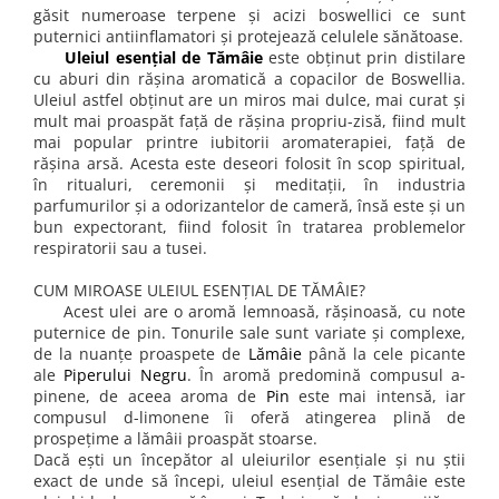
găsit numeroase terpene și acizi boswellici ce sunt
puternici antiinflamatori și protejează celulele sănătoase.
Uleiul esențial de Tămâie
este obținut prin distilare
cu aburi din rășina aromatică a copacilor de Boswellia.
Uleiul astfel obținut are un miros mai dulce, mai curat și
mult mai proaspăt față de rășina propriu-zisă, fiind mult
mai popular printre iubitorii aromaterapiei, față de
rășina arsă. Acesta este deseori folosit în scop spiritual,
în ritualuri, ceremonii și meditații, în industria
parfumurilor și a odorizantelor de cameră, însă este și un
bun expectorant, fiind folosit în tratarea problemelor
respiratorii sau a tusei.
CUM MIROASE ULEIUL ESENȚIAL DE TĂMÂIE?
Acest ulei are o aromă lemnoasă, rășinoasă, cu note
puternice de pin. Tonurile sale sunt variate și complexe,
de la nuanțe proaspete de
Lămâie
până la cele picante
ale
Piperului Negru
. În aromă predomină compusul a-
pinene, de aceea aroma de
Pin
este mai intensă, iar
compusul d-limonene îi oferă atingerea plină de
prospețime a lămâii proaspăt stoarse.
Dacă ești un începător al uleiurilor esențiale și nu știi
exact de unde să începi, uleiul esențial de Tămâie este