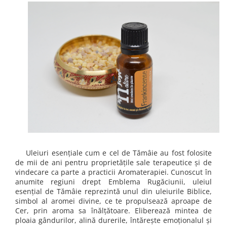
Rose - instrumentul iubirii
Chakrele si Uleiurile Esentiale
Arome tomnatice pentru încălzirea
sufletului
Uleiul esențial de Ravintsara
Lună plină, bine ai revenit, te simt
!
Uleiul esenţial de Tămâie
Cum integrăm uleiurile esențiale în
viața de zi cu zi ?
8 Mituri despre uleiurile esențiale
Uleiuri esențiale cum e cel de Tămâie au fost folosite
de mii de ani pentru proprietățile sale terapeutice și de
Crăciun iubit, bine ai venit!
vindecare ca parte a practicii Aromaterapiei. Cunoscut în
anumite regiuni drept Emblema Rugăciunii, uleiul
Ghidul Uleiurilor Esentiale
esențial de Tămâie reprezintă unul din uleiurile Biblice,
Ce trebuie sa stim atunci cand
simbol al aromei divine, ce te propulsează aproape de
folosim Uleiuri Esentiale
Cer, prin aroma sa înălțătoare. Eliberează mintea de
ploaia gândurilor, alină durerile, întărește emoționalul și
TOP 6 uleiuri Esentiale pentru a