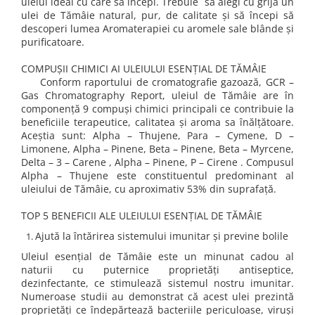
uleiul ideal cu care să începi. Trebuie să alegi cu grijă un
ulei de Tămâie natural, pur, de calitate și să începi să
descoperi lumea Aromaterapiei cu aromele sale blânde și
purificatoare.
COMPUȘII CHIMICI AI ULEIULUI ESENȚIAL DE TĂMÂIE
Conform raportului de cromatografie gazoază, GCR –
Gas Chromatography Report, uleiul de Tămâie are în
componență 9 compuși chimici principali ce contribuie la
beneficiile terapeutice, calitatea și aroma sa înălțătoare.
Aceștia sunt: Alpha – Thujene, Para – Cymene, D –
Limonene, Alpha – Pinene, Beta – Pinene, Beta – Myrcene,
Delta – 3 – Carene , Alpha – Pinene, P – Cirene . Compusul
Alpha – Thujene este constituentul predominant al
uleiului de Tămâie, cu aproximativ 53% din suprafață.
TOP 5 BENEFICII ALE ULEIULUI ESENȚIAL DE TĂMÂIE
Ajută la întărirea sistemului imunitar și previne bolile
Uleiul esențial de Tămâie este un minunat cadou al
naturii cu puternice proprietăți antiseptice,
dezinfectante, ce stimulează sistemul nostru imunitar.
Numeroase studii au demonstrat că acest ulei prezintă
proprietăți ce îndepărtează bacteriile periculoase, viruși