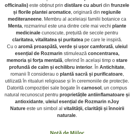
combate Depresia
officinalis)
este obținut prin
distilare cu aburi
din
frunzele
și florile plantei aromatice
, originară din
regiunile
Imbratiseaza Toamna
mediteraneene
. Membru al aceleiași familii botanice ca
Aromele Sarbatorilor de Iarna
Menta
, rozmarinul este una dintre cele mai vechi
plante
Self love* In Asteptarea Soarelui
medicinale
cunoscute, prețuită de secole pentru
claritatea, vitalitatea și puritatea
pe care le inspiră.
Pericole_vs_beneficii
Cu o
aromă proaspătă, verde și ușor camforată
,
uleiul
esențial de Rozmarin
stimulează
concentrarea,
memoria și forța mentală
, oferind în același timp o
stare
profundă de calm și echilibru interior
. În
Antichitate
,
romanii îl considerau o
plantă sacră și purificatoare
,
utilizată în ritualuri religioase și în ceremoniile de protecție.
Datorită compoziției sale bogate în
carnosol
, un compus
natural recunoscut pentru
proprietățile antiinflamatoare și
antioxidante
,
uleiul esențial de Rozmarin nJoy
Nature
este un simbol al
vitalității, clarității și înnoirii
naturale
.
Notă de Mijloc