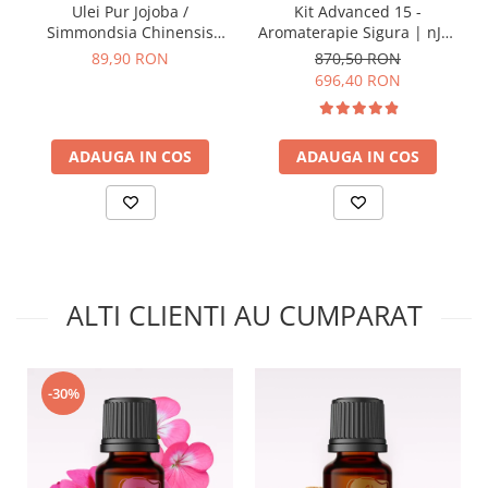
Ulei Pur Jojoba /
Kit Advanced 15 -
Simmondsia Chinensis
Aromaterapie Sigura | nJoy
100ml
Nature
89,90 RON
870,50 RON
696,40 RON
ADAUGA IN COS
ADAUGA IN COS
ALTI CLIENTI AU CUMPARAT
-30%