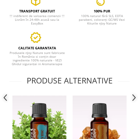
TRANSPORT GRATUIT
100% PUR
!!! indiferent de valoarea comenzii !!!
100% natural fără SLS, EDTA
Livrăm în 24-48h acasă sau la
parabeni, coloranți GC/MS Vezi
EasyBox
Kiturile nJoy Nature
CALITATE GARANTATA
Produsele nJoy Nature sunt fabricate
în România si conțin doar
ingrediente 100% naturale - VEZI
Ghidul siguranței in Aromaterapie
PRODUSE ALTERNATIVE