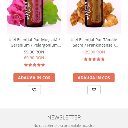
Ulei Esențial Pur Muşcată /
Ulei Esențial Pur Tămâie
Geranium / Pelargonium
Sacra / Frankincense /
Graveolens 15ml -
Boswellia Carterii 15ml -
99,90 RON
129,90 RON
Aromaterapie Sigura | nJoy
Aromaterapie Sigura | nJoy
69,90 RON
Nature
Nature
ADAUGA IN COS
ADAUGA IN COS
NEWSLETTER
Nu rata ofertele si promotiile noastre