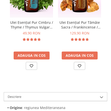
U
Ulei Esenţial Pur Cimbru /
Ulei Esențial Pur Tămâie
Thyme / Thymus Vulgaris
Sacra / Frankincense /
15ml - Aromaterapie
Boswellia Carterii 15ml -
49,90 RON
129,90 RON
Sigura | nJoy Nature
Aromaterapie Sigura |
nJoy Nature
ADAUGA IN COS
ADAUGA IN COS
Descriere
• Origine
: regiunea Mediteraneana