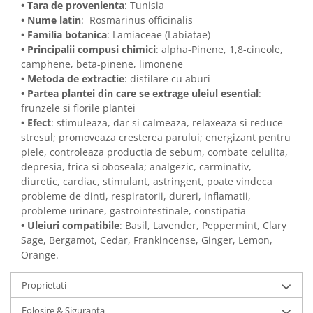
• Tara de provenienta
: Tunisia
• Nume latin
: Rosmarinus officinalis
• Familia botanica
: Lamiaceae (Labiatae)
• Principalii compusi chimici
: alpha-Pinene, 1,8-cineole,
camphene, beta-pinene, limonene
• Metoda de extractie
: distilare cu aburi
• Partea plantei din care se extrage uleiul esential
:
frunzele si florile plantei
• Efect
: stimuleaza, dar si calmeaza, relaxeaza si reduce
stresul; promoveaza cresterea parului; energizant pentru
piele, controleaza productia de sebum, combate celulita,
depresia, frica si oboseala; analgezic, carminativ,
diuretic, cardiac, stimulant, astringent, poate vindeca
probleme de dinti, respiratorii, dureri, inflamatii,
probleme urinare, gastrointestinale, constipatia
• Uleiuri compatibile
: Basil, Lavender, Peppermint, Clary
Sage, Bergamot, Cedar, Frankincense, Ginger, Lemon,
Orange.
Proprietati
Folosire & Siguranta