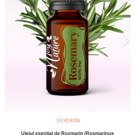
Rose - instrumentul iubirii
Chakrele si Uleiurile Esentiale
Arome tomnatice pentru încălzirea
sufletului
Uleiul esențial de Ravintsara
Lună plină, bine ai revenit, te simt
!
Uleiul esenţial de Tămâie
Cum integrăm uleiurile esențiale în
viața de zi cu zi ?
8 Mituri despre uleiurile esențiale
Crăciun iubit, bine ai venit!
Ghidul Uleiurilor Esentiale
Ce trebuie sa stim atunci cand
59,90 RON
folosim Uleiuri Esentiale
TOP 6 uleiuri Esentiale pentru a
Uleiul esențial de Rozmarin (Rosmarinus