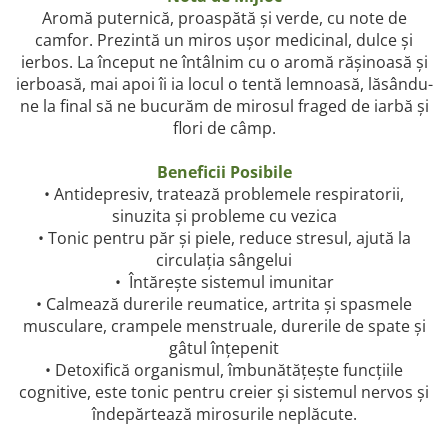
Aromă puternică, proaspătă și verde, cu note de
camfor. Prezintă un miros ușor medicinal, dulce și
ierbos. La început ne întâlnim cu o aromă rășinoasă și
ierboasă, mai apoi îi ia locul o tentă lemnoasă, lăsându-
ne la final să ne bucurăm de mirosul fraged de iarbă și
flori de câmp.
Beneficii Posibile
• Antidepresiv, tratează problemele respiratorii,
sinuzita și probleme cu vezica
• Tonic pentru păr și piele, reduce stresul, ajută la
circulația sângelui
• Întărește sistemul imunitar
• Calmează durerile reumatice, artrita și spasmele
musculare, crampele menstruale, durerile de spate și
gâtul înțepenit
• Detoxifică organismul, îmbunătățește funcțiile
cognitive, este tonic pentru creier și sistemul nervos și
îndepărtează mirosurile neplăcute.