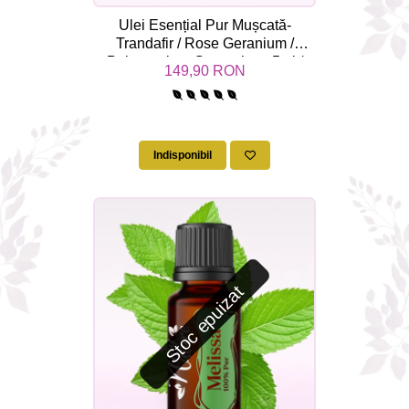
Ulei Esențial Pur Mușcată-
Trandafir / Rose Geranium /
Pelargonium Graveolens 5ml /
149,90 RON
15ml - Aromaterapie Sigura | nJoy
Nature
Indisponibil
Stoc epuizat