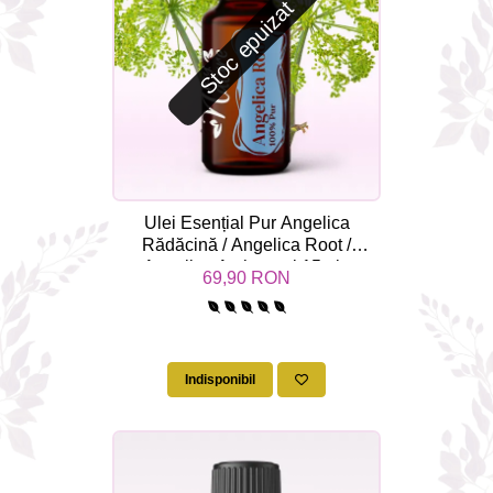
Stoc epuizat
Ulei Esențial Pur Angelica
Rădăcină / Angelica Root /
Angelica Archangel 15ml -
69,90 RON
Aromaterapie Sigura | nJoy
Nature
Indisponibil