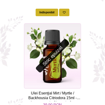
Indisponibil
Stoc epuizat
Ulei Esenţial Mirt / Myrtle /
Backhousia Citriodora 15ml -
Aromaterapie Sigura | nJoy
39,90 RON