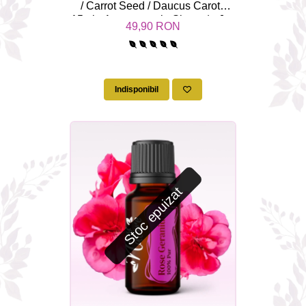
/ Carrot Seed / Daucus Carota
15ml - Aromaterapie Sigura | nJoy
49,90 RON
Nature
Indisponibil
Stoc epuizat