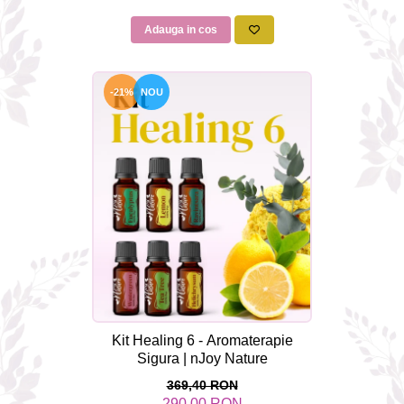
Adauga in cos
-21%
NOU
Kit Healing 6 - Aromaterapie
Sigura | nJoy Nature
369,40 RON
290,00 RON