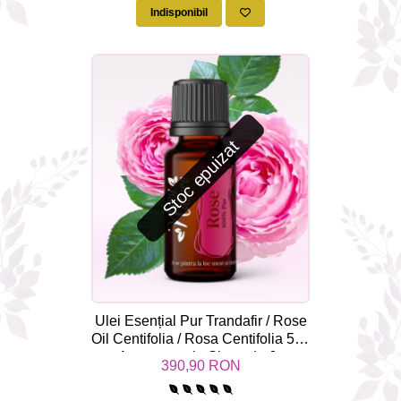
Indisponibil
Stoc epuizat
Ulei Esențial Pur Trandafir / Rose
Oil Centifolia / Rosa Centifolia 5ml
- Aromaterapie Sigura | nJoy
390,90 RON
Nature