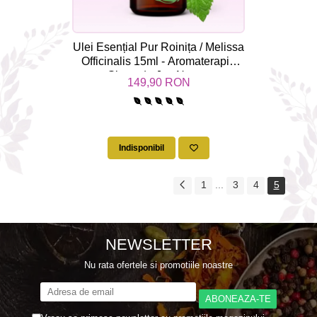
Ulei Esențial Pur Roinița / Melissa
Officinalis 15ml - Aromaterapie
Sigura | nJoy Nature
149,90 RON
Indisponibil
1
...
3
4
5
NEWSLETTER
Nu rata ofertele si promotiile noastre