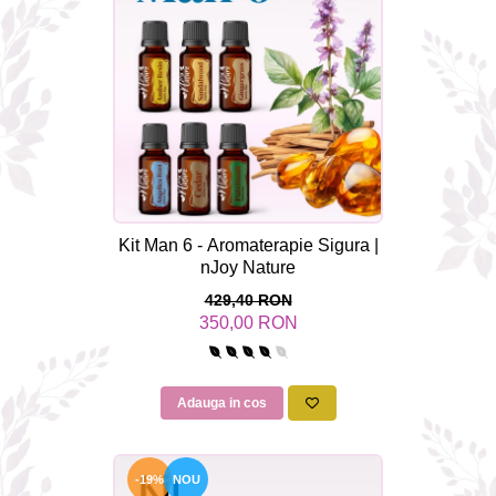
Rose - instrumentul iubirii
Chakrele si Uleiurile Esentiale
Arome tomnatice pentru încălzirea
sufletului
Uleiul esențial de Ravintsara
Lună plină, bine ai revenit, te simt
!
Uleiul esenţial de Tămâie
Kit Man 6 - Aromaterapie Sigura |
nJoy Nature
Cum integrăm uleiurile esențiale în
viața de zi cu zi ?
429,40 RON
350,00 RON
8 Mituri despre uleiurile esențiale
Crăciun iubit, bine ai venit!
Ghidul Uleiurilor Esentiale
Adauga in cos
Ce trebuie sa stim atunci cand
folosim Uleiuri Esentiale
-19%
NOU
TOP 6 uleiuri Esentiale pentru a