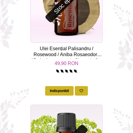
Stoc epuizat
Ulei Esențial Palisandru /
Rosewood / Aniba Rosaeodora
15ml - Aromaterapie Sigura | nJoy
49,90 RON
Nature
Indisponibil