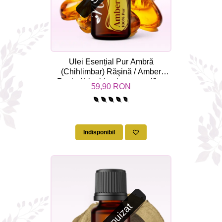
Ulei Esențial Pur Ambră
(Chihlimbar) Răşină / Amber
Resin / Liquidambar styraciflua
59,90 RON
15ml - Aromaterapie Sigura | nJoy
Nature
Indisponibil