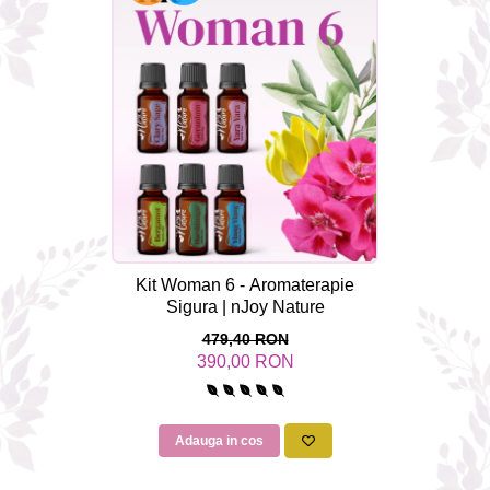
combate Depresia
Imbratiseaza Toamna
Aromele Sarbatorilor de Iarna
Self love* In Asteptarea Soarelui
Pericole_vs_beneficii
Kit Woman 6 - Aromaterapie
Sigura | nJoy Nature
479,40 RON
390,00 RON
Adauga in cos