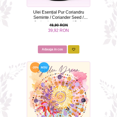
Ulei Esențial Pur Coriandru
Seminte / Coriander Seed /
Coriandrum sativum 15ml -
49,90 RON
Aromaterapie Sigura | nJoy
39,92 RON
Nature
Adauga in cos
-20%
NOU