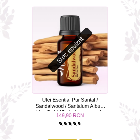
Stoc epuizat
Ulei Esențial Pur Santal /
Sandalwood / Santalum Album
Linn 5ml / 15ml - Aromaterapie
149,90 RON
Sigura | nJoy Nature