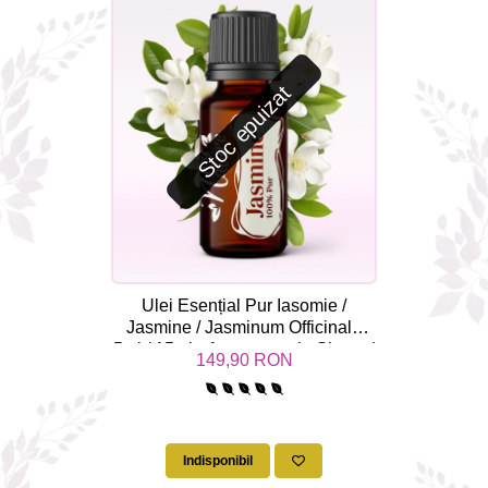
Stoc epuizat
Ulei Esențial Pur Iasomie /
Jasmine / Jasminum Officinale
5ml / 15ml - Aromaterapie Sigura |
149,90 RON
nJoy Nature
Indisponibil