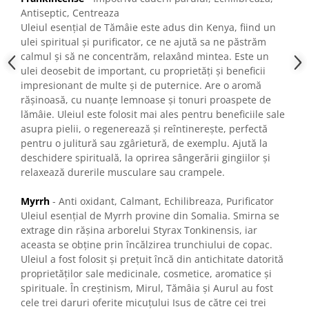
Antiseptic, Centreaza
Uleiul esențial de Tămâie este adus din Kenya, fiind un
ulei spiritual și purificator, ce ne ajută sa ne păstrăm
calmul și să ne concentrăm, relaxând mintea. Este un
ulei deosebit de important, cu proprietăți și beneficii
impresionant de multe și de puternice. Are o aromă
rășinoasă, cu nuanțe lemnoase și tonuri proaspete de
lămâie. Uleiul este folosit mai ales pentru beneficiile sale
asupra pielii, o regenerează și reîntinerește, perfectă
pentru o julitură sau zgârietură, de exemplu. Ajută la
deschidere spirituală, la oprirea sângerării gingiilor și
relaxează durerile musculare sau crampele.
Myrrh
- Anti oxidant, Calmant, Echilibreaza, Purificator
Uleiul esențial de Myrrh provine din Somalia. Smirna se
extrage din rășina arborelui Styrax Tonkinensis, iar
aceasta se obține prin încălzirea trunchiului de copac.
Uleiul a fost folosit și prețuit încă din antichitate datorită
proprietăților sale medicinale, cosmetice, aromatice și
spirituale. În creștinism, Mirul, Tămâia și Aurul au fost
cele trei daruri oferite micuțului Isus de către cei trei