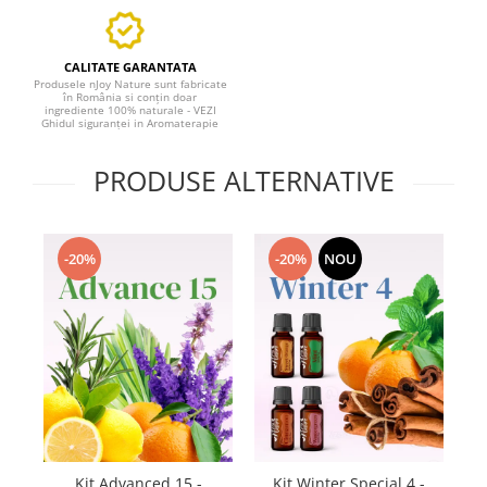
CALITATE GARANTATA
Produsele nJoy Nature sunt fabricate
în România si conțin doar
ingrediente 100% naturale - VEZI
Ghidul siguranței in Aromaterapie
PRODUSE ALTERNATIVE
-20%
-20%
NOU
Kit Advanced 15 -
Kit Winter Special 4 -