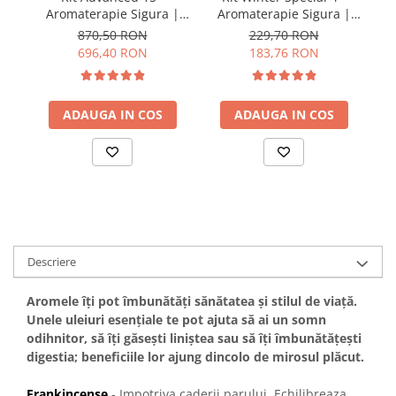
A
Aromaterapie Sigura |
Aromaterapie Sigura |
nJoy Nature
nJoy Nature
870,50 RON
229,70 RON
696,40 RON
183,76 RON
ADAUGA IN COS
ADAUGA IN COS
Descriere
Aromele îți pot îmbunătăți sănătatea și stilul de viață.
Unele uleiuri esențiale te pot ajuta să ai un somn
odihnitor, să îți găsești liniștea sau să îți îmbunătățești
digestia; beneficiile lor ajung dincolo de mirosul plăcut.
F
rankincense
- Impotriva caderii parului, Echilibreaza,