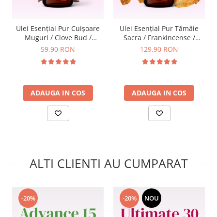
Ulei Esențial Pur Cuişoare
Ulei Esențial Pur Tămâie
Muguri / Clove Bud /
Sacra / Frankincense /
Eugenia Caryophyllata 15ml
Boswellia Carterii 15ml -
59,90 RON
129,90 RON
- Aromaterapie Sigura |
Aromaterapie Sigura | nJoy
nJoy Nature
Nature
ADAUGA IN COS
ADAUGA IN COS
ALTI CLIENTI AU CUMPARAT
-20%
-20%
NOU