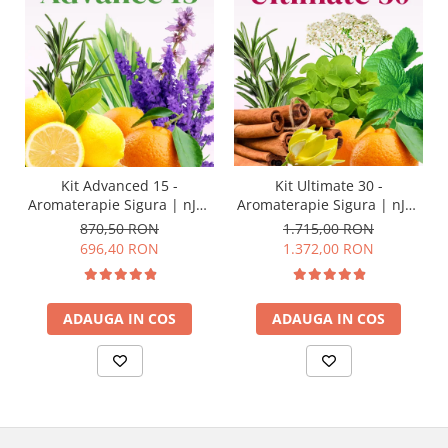
Kit Advanced 15 -
Kit Ultimate 30 -
Aromaterapie Sigura | nJoy
Aromaterapie Sigura | nJoy
Nature
Nature
870,50 RON
1.715,00 RON
696,40 RON
1.372,00 RON
ADAUGA IN COS
ADAUGA IN COS