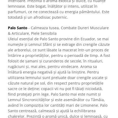
interioare. Prezintă o aromă exotică și dulce, cu nuanțe
lemnoase. Este bogat, înălțător și intens, utilizat în
parfumuri, ce ne conectează cu energia pământului. Este
totodată și un afrodisiac puternic.
Palo Santo
- Calmeaza tusea, Combate Dureri Musculare
& Articulare, Piele Sensibila
Uleiul esențial de Palo Santo provine din Ecuador, se mai
numește și Lemnul Sfânt și se extrage din crengile căzute
ale arborelui, ce sunt lăsate la macerat într-un proces de
întărire a proprietăților, pentru o perioadă de timp. A fost
folosit de șamani și curanderos de secole, în ritualuri,
rugăciuni și, mai ales, pentru vindecare. Aroma sa
înlătură energia negativă și ajută la liniștire. Pentru
utilizarea lemnului sunt preluate doar crengile uscate și
căzute natural pe sol, din respect pentru proprietățile
sacre ce le deține; copacii vii nu pot fi tăiați niciodată,
fiind protejați prin lege. Palo Santo mai este numit și
Lemnul Sincronicităţilor și este asemănător cu Tămâia,
având în compoziția lor cantități mari de Limonene. Palo
Santo centrează, calmează și ajută la echilibrarea
chakrelor. Prezintă o aromă unică, dulce și lemnoasă, cu