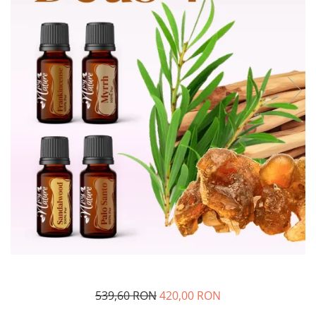
Rose - instrumentul iubirii
Chakrele si Uleiurile Esentiale
Arome tomnatice pentru încălzirea
sufletului
Uleiul esențial de Ravintsara
Lună plină, bine ai revenit, te simt
!
Uleiul esenţial de Tămâie
Cum integrăm uleiurile esențiale în
viața de zi cu zi ?
8 Mituri despre uleiurile esențiale
Crăciun iubit, bine ai venit!
Ghidul Uleiurilor Esentiale
Ce trebuie sa stim atunci cand
folosim Uleiuri Esentiale
539,60 RON
420,00 RON
TOP 6 uleiuri Esentiale pentru a