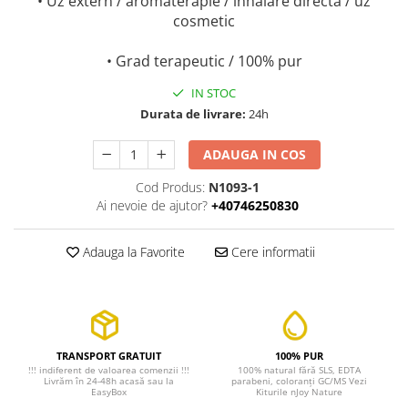
• Uz extern / aromaterapie / inhalare directa / uz
cosmetic
• Grad terapeutic / 100% pur
IN STOC
Durata de livrare:
24h
ADAUGA IN COS
Cod Produs:
N1093-1
Ai nevoie de ajutor?
+40746250830
Adauga la Favorite
Cere informatii
TRANSPORT GRATUIT
100% PUR
!!! indiferent de valoarea comenzii !!!
100% natural fără SLS, EDTA
Livrăm în 24-48h acasă sau la
parabeni, coloranți GC/MS Vezi
EasyBox
Kiturile nJoy Nature