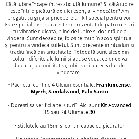
Câtă iubire încape într-o sticluță fumurie? Și câtă iubire
combate Depresia
este într-o picătură de ulei esențial vindecător? Am
Imbratiseaza Toamna
pregătit cu grijă și pricepere un kit special pentru voi.
Aromele Sarbatorilor de Iarna
Este special pentru că este reprezentat de patru uleiuri
cu vibrație ridicată, pline de iubire și dorință de a
Self love* In Asteptarea Soarelui
vindeca. Sunt deosebite, folosite mult în scop spiritual
Pericole_vs_beneficii
și pentru a vindeca sufletul. Sunt prezente în ritualuri și
tradiții încă din antichitate. Totodată sunt alese din
colțuri diferite ale lumii și aduse vouă, celor ce vă
bucurați de unicitatea, iubirea și puterea lor de
vindecare.
• Pachetul contine 4 Uleiuri esentiale:
Frankincense
,
Myrrh
,
Sandalwood
,
Palo Santo
• Doresti sa verifici alte Kituri? Aici sunt
K
it Advanced
15
sau
Kit Ultimate 30
• Sticlutele au 15ml si contin capac cu picurator