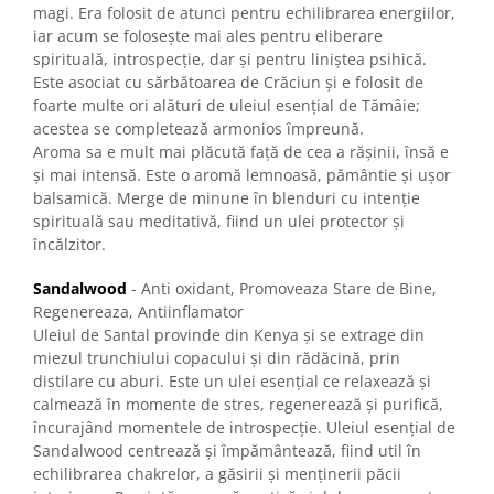
magi. Era folosit de atunci pentru echilibrarea energiilor,
iar acum se folosește mai ales pentru eliberare
spirituală, introspecție, dar și pentru liniștea psihică.
Este asociat cu sărbătoarea de Crăciun și e folosit de
foarte multe ori alături de uleiul esențial de Tămâie;
acestea se completează armonios împreună.
Aroma sa e mult mai plăcută față de cea a rășinii, însă e
și mai intensă. Este o aromă lemnoasă, pământie și ușor
balsamică. Merge de minune în blenduri cu intenție
spirituală sau meditativă, fiind un ulei protector și
încălzitor.
Sandalwood
- Anti oxidant, Promoveaza Stare de Bine,
Regenereaza, Antiinflamator
Uleiul de Santal provinde din Kenya și se extrage din
miezul trunchiului copacului și din rădăcină, prin
distilare cu aburi. Este un ulei esențial ce relaxează și
calmează în momente de stres, regenerează și purifică,
încurajând momentele de introspecție. Uleiul esențial de
Sandalwood centrează și împământează, fiind util în
echilibrarea chakrelor, a găsirii și menținerii păcii