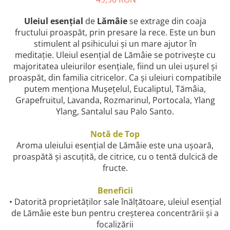
combate Depresia
Uleiul esențial
de
Lămâie
se extrage din coaja
Imbratiseaza Toamna
fructului proaspăt, prin presare la rece. Este un bun
Aromele Sarbatorilor de Iarna
stimulent al psihicului și un mare ajutor în
meditație. Uleiul esențial de Lămâie se potrivește cu
Self love* In Asteptarea Soarelui
majoritatea uleiurilor esențiale, fiind un ulei ușurel și
Pericole_vs_beneficii
proaspăt, din familia citricelor. Ca și uleiuri compatibile
putem menționa Mușețelul, Eucaliptul, Tămâia,
Grapefruitul, Lavanda, Rozmarinul, Portocala, Ylang
Ylang, Santalul sau Palo Santo.
Notă de Top
Aroma uleiului esențial de Lămâie este una ușoară,
proaspătă și ascuțită, de citrice, cu o tentă dulcică de
fructe.
Beneficii
• Datorită proprietăților sale înălțătoare, uleiul esențial
de Lămâie este bun pentru creșterea concentrării și a
focalizării