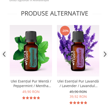
Ghidul siguranței in Aromaterapie
PRODUSE ALTERNATIVE
-20%
Ul
Ulei Esenţial Pur Mentă /
Ulei Esențial Pur Lavandă
S
Peppermint / Mentha
/ Lavender / Lavandula
Bo
Piperita 15ml -
Angustifolia 15ml -
49,90 RON
49,90 RON
A
Aromaterapie Sigura |
Aromaterapie Sigura |
39,92 RON
nJoy Nature
nJoy Nature