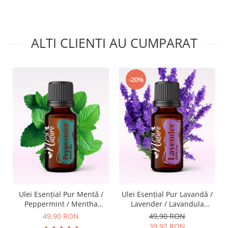
ALTI CLIENTI AU CUMPARAT
-20%
Ulei Esenţial Pur Mentă /
Ulei Esențial Pur Lavandă /
Peppermint / Mentha
Lavender / Lavandula
Piperita 15ml -
Angustifolia 15ml -
49,90 RON
49,90 RON
Aromaterapie Sigura | nJoy
Aromaterapie Sigura | nJoy
39,92 RON