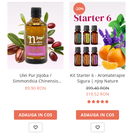
-20%
Ulei Pur Jojoba /
Kit Starter 6 - Aromaterapie
Simmondsia Chinensis
Sigura | nJoy Nature
100ml
89,90 RON
399,40 RON
319,52 RON
ADAUGA IN COS
ADAUGA IN COS