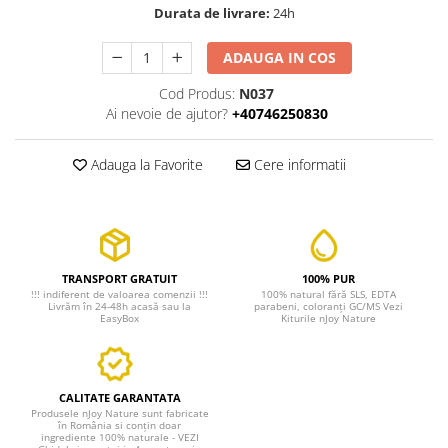
Durata de livrare:
24h
ADAUGA IN COS
Cod Produs:
N037
Ai nevoie de ajutor?
+40746250830
Adauga la Favorite
Cere informatii
TRANSPORT GRATUIT
100% PUR
!!! indiferent de valoarea comenzii !!!
100% natural fără SLS, EDTA
Livrăm în 24-48h acasă sau la
parabeni, coloranți GC/MS Vezi
EasyBox
Kiturile nJoy Nature
CALITATE GARANTATA
Produsele nJoy Nature sunt fabricate
în România si conțin doar
ingrediente 100% naturale - VEZI