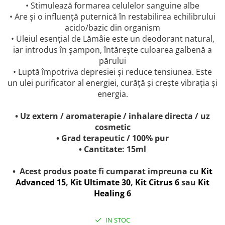
• Stimulează formarea celulelor sanguine albe
• Are și o influență puternică în restabilirea echilibrului
acido/bazic din organism
• Uleiul esențial de Lămâie este un deodorant natural,
iar introdus în șampon, întărește culoarea galbenă a
părului
• Luptă împotriva depresiei și reduce tensiunea. Este
un ulei purificator al energiei, curăță și crește vibrația și
energia.
• Uz extern / aromaterapie / inhalare directa / uz
cosmetic
• Grad terapeutic / 100% pur
• Cantitate: 15ml
• Acest produs poate fi cumparat impreuna cu
Kit
Advanced 15
,
Kit Ultimate 30
,
Kit Citrus 6
sau
Kit
Healing 6
IN STOC