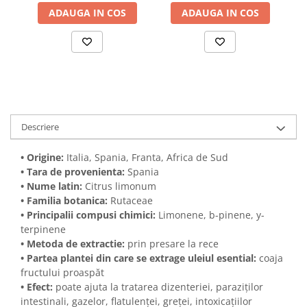
ADAUGA IN COS
ADAUGA IN COS
Descriere
• Origine:
Italia, Spania, Franta, Africa de Sud
• Tara de provenienta:
Spania
• Nume latin:
Citrus limonum
• Familia botanica:
Rutaceae
• Principalii compusi chimici:
Limonene, b-pinene, y-
terpinene
• Metoda de extractie:
prin presare la rece
• Partea plantei din care se extrage uleiul esential:
coaja
fructului proaspăt
• Efect:
poate ajuta la tratarea dizenteriei, paraziților
intestinali, gazelor, flatulenței, greței, intoxicațiilor