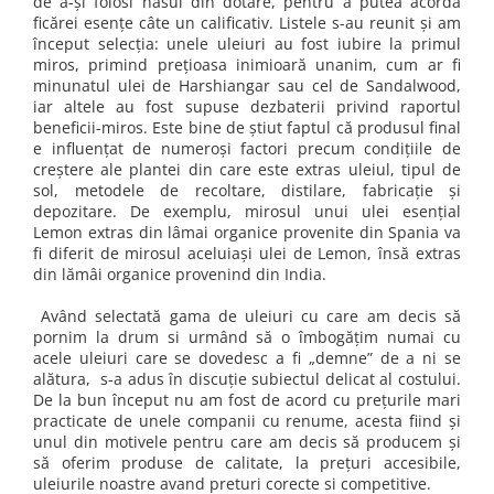
de a-şi folosi nasul din dotare, pentru a putea acorda
ficărei esenţe câte un calificativ. Listele s-au reunit şi am
început selecţia: unele uleiuri au fost iubire la primul
miros, primind preţioasa inimioară unanim, cum ar fi
minunatul ulei de Harshiangar sau cel de Sandalwood,
iar altele au fost supuse dezbaterii privind raportul
beneficii-miros. Este bine de ştiut faptul că produsul final
e influenţat de numeroşi factori precum condițiile de
creștere ale plantei din care este extras uleiul, tipul de
sol, metodele de recoltare, distilare, fabricație și
depozitare. De exemplu, mirosul unui ulei esenţial
Lemon extras din lâmai organice provenite din Spania va
fi diferit de mirosul aceluiaşi ulei de Lemon, însă extras
din lămâi organice provenind din India.
Având selectată gama de uleiuri cu care am decis să
pornim la drum si urmând să o îmbogăţim numai cu
acele uleiuri care se dovedesc a fi „demne” de a ni se
alătura, s-a adus în discuţie subiectul delicat al costului.
De la bun început nu am fost de acord cu preţurile mari
practicate de unele companii cu renume, acesta fiind şi
unul din motivele pentru care am decis să producem şi
să oferim produse de calitate, la preţuri accesibile,
uleiurile noastre avand preturi corecte si competitive.