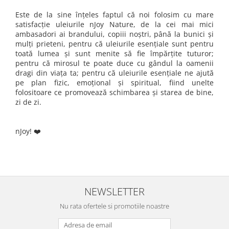
Este de la sine înţeles faptul că noi folosim cu mare
satisfacţie uleiurile nJoy Nature, de la cei mai mici
ambasadori ai brandului, copiii noştri, până la bunici şi
mulţi prieteni, pentru că uleiurile esențiale sunt pentru
toată lumea și sunt menite să fie împărțite tuturor;
pentru că mirosul te poate duce cu gândul la oamenii
dragi din viața ta; pentru că uleiurile esențiale ne ajută
pe plan fizic, emoțional și spiritual, fiind unelte
folositoare ce promovează schimbarea și starea de bine,
zi de zi.
nJoy! ❤️
NEWSLETTER
Nu rata ofertele si promotiile noastre