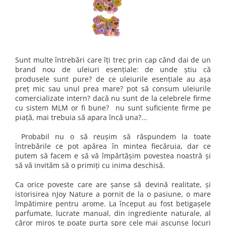
Rose - instrumentul iubirii
Chakrele si Uleiurile Esentiale
Arome tomnatice pentru încălzirea
sufletului
Sunt multe întrebări care îţi trec prin cap când dai de un
Uleiul esențial de Ravintsara
brand nou de uleiuri esenţiale: de unde ştiu că
produsele sunt pure? de ce uleiurile esenţiale au aşa
Lună plină, bine ai revenit, te simt
preţ mic sau unul prea mare? pot să consum uleiurile
!
comercializate intern? dacă nu sunt de la celebrele firme
cu sistem MLM or fi bune? nu sunt suficiente firme pe
Uleiul esenţial de Tămâie
piaţă, mai trebuia să apara încă una?...
Cum integrăm uleiurile esențiale în
viața de zi cu zi ?
Probabil nu o să reuşim să răspundem la toate
întrebările ce pot apărea în mintea fiecăruia, dar ce
8 Mituri despre uleiurile esențiale
putem să facem e să vă împărtăşim povestea noastră şi
să vă invităm să o primiţi cu inima deschisă.
Crăciun iubit, bine ai venit!
Ghidul Uleiurilor Esentiale
Ca orice poveste care are şanse să devină realitate, şi
istorisirea nJoy Nature a pornit de la o pasiune, o mare
Ce trebuie sa stim atunci cand
împătimire pentru arome. La început au fost betigaşele
folosim Uleiuri Esentiale
parfumate, lucrate manual, din ingrediente naturale, al
căror miros te poate purta spre cele mai ascunse locuri
TOP 6 uleiuri Esentiale pentru a