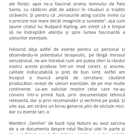
ale fiinţei; apoi ne-a fascinat aroma lemnului de Palo
combate Depresia
Santo, cu rădăcini atât de adânci în ritualuri şi tradiţii
Imbratiseaza Toamna
străvechi. Şi pentru că „mirosurile ating corzile inimii cu
o precizie mai mare decât imaginile şi sunetele", aşa cum
Aromele Sarbatorilor de Iarna
spune citatul lui Rudyard Kipling, am simţit că e timpul
Self love* In Asteptarea Soarelui
să ne îndreptăm atenţia şi spre lumea fascinantă a
uleiurilor esenţiale.
Pericole_vs_beneficii
Folosind deja astfel de esenţe pentru uz personal şi
observându-le potenţialul terapeutic, pe lângă mirosul
senzaţional, ne-am întrebat cum am putea oferi la rândul
nostru aceste produse într-un mod corect, şi anume,
calitate indiscutabilă şi preţ de bun simţ. Astfel am
început o muncă amplă de cercetare, căutând
producători oneşti de uleiuri esenţiale, de pe mai multe
continente. Le-am solicitat mostre celor care ne-au
convins într-o primă fază, prin documentaţie tehnică
relevantă, dar şi prin recomandări şi vechime pe piaţă. Şi
uite aşa, am strâns un birou generos plin de sticluţe mici,
dar cu esenţe tari.☺
Membrii „familiei” de bază nJoy Nature au avut sarcina
de a se documenta despre rolul fiecărui ulei în parte şi