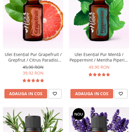
Ulei Esenţial Pur Grapefruit /
Ulei Esenţial Pur Mentă /
Grepfrut / Citrus Paradisi
Peppermint / Mentha Piperita
15ml - Aromaterapie Sigura |
15ml - Aromaterapie Sigura |
49,90 RON
49,90 RON
nJoy Nature
nJoy Nature
39,92 RON
ADAUGA IN COS
ADAUGA IN COS
NOU