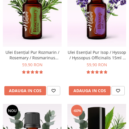
Ulei Esențial Pur Rozmarin /
Ulei Esențial Pur Isop / Hyssop
Rosemary / Rosmarinus
/ Hyssopus Officinalis 15ml -
Officinalis 15ml -
Aromaterapie Sigura | nJoy
59,90 RON
59,90 RON
Aromaterapie Sigura | nJoy
Nature
Nature
ADAUGA IN COS
ADAUGA IN COS
-60%
NOU