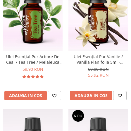
combate Depresia
Imbratiseaza Toamna
Aromele Sarbatorilor de Iarna
Self love* In Asteptarea Soarelui
Pericole_vs_beneficii
Ulei Esenţial Pur Arbore De
Ulei Esențial Pur Vanilie /
Ceai / Tea Tree / Melaleuca
Vanilla Planifolia 5ml -
Alternifolia 15ml -
Aromaterapie Sigura | nJoy
59,90 RON
69,90 RON
Aromaterapie Sigura | nJoy
Nature
55,92 RON
Nature
ADAUGA IN COS
ADAUGA IN COS
NOU