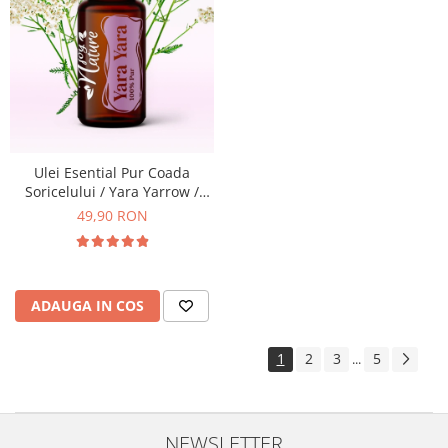
Ulei Esential Pur Coada
Soricelului / Yara Yarrow /
Achillea Millefolium 15ml -
49,90 RON
Aromaterapie Sigura | nJoy
Nature
ADAUGA IN COS
1
2
3
5
...
NEWSLETTER