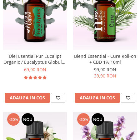
Ulei Esențial Pur Eucalipt
Blend Essential - Cure Roll-on
Organic / Eucalyptus Globulus
+ CBD 1% 10ml
15ml - Aromaterapie Sigura |
69,90 RON
99,90 RON
nJoy Nature
39,90 RON
ADAUGA IN COS
ADAUGA IN COS
-20%
NOU
-20%
NOU