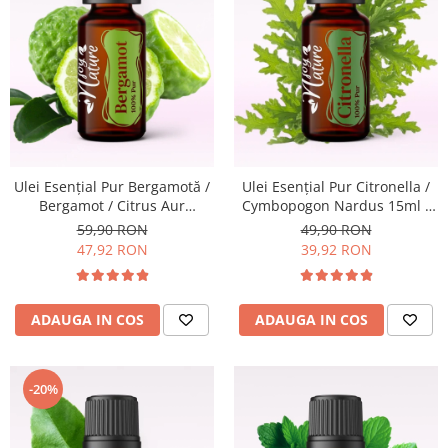
Ulei Esențial Pur Bergamotă /
Ulei Esenţial Pur Citronella /
Bergamot / Citrus Aur
Cymbopogon Nardus 15ml -
Bergamia 15ml -
Aromaterapie Sigura | nJoy
59,90 RON
49,90 RON
Aromaterapie Sigura | nJoy
Nature
47,92 RON
39,92 RON
Nature
ADAUGA IN COS
ADAUGA IN COS
-20%