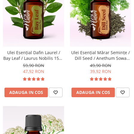
Ulei Esenţial Dafin Laurel /
Ulei Esenţial Mărar Seminţe /
Bay Leaf / Laurus Nobilis 15ml
Dill Seed / Anethum Sowa
- Aromaterapie Sigura | nJoy
15ml - Aromaterapie Sigura |
59,90 RON
49,90 RON
Nature
nJoy Nature
47,92 RON
39,92 RON
ADAUGA IN COS
ADAUGA IN COS