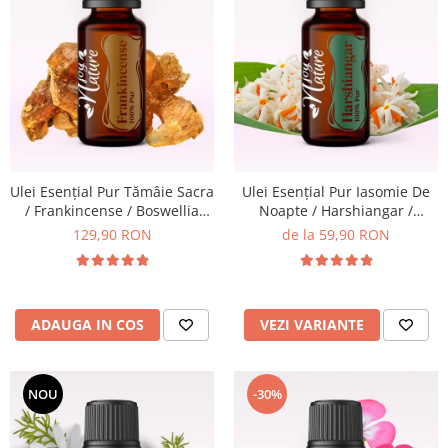
Ulei Esențial Pur Tămâie Sacra
Ulei Esențial Pur Iasomie De
/ Frankincense / Boswellia
Noapte / Harshiangar /
Carterii 15ml - Aromaterapie
Nyctanthes Arbortristis 5ml /
129,90 RON
de la 59,90 RON
Sigura | nJoy Nature
15ml - Aromaterapie Sigura |
nJoy Nature
ADAUGA IN COS
VEZI VARIANTE
NOU
-30%