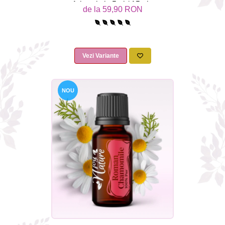
Arbortristis 5ml / 15ml -
de la 59,90 RON
Aromaterapie Sigura | nJoy
Nature
Vezi Variante
NOU