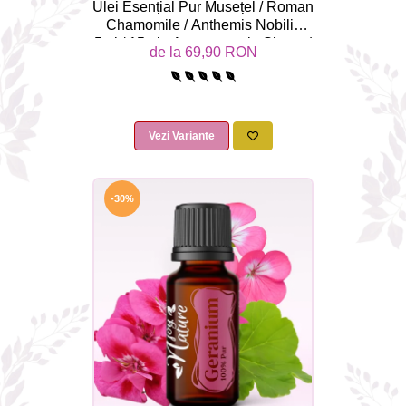
Ulei Esențial Pur Musețel / Roman
Chamomile / Anthemis Nobilis
5ml / 15ml - Aromaterapie Sigura |
de la 69,90 RON
nJoy Nature
Vezi Variante
-30%