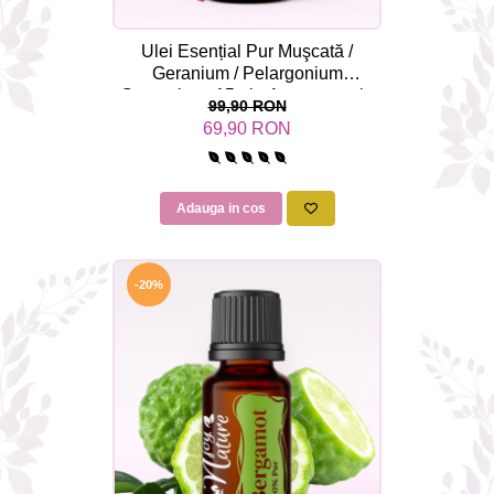
Ulei Esențial Pur Muşcată /
Geranium / Pelargonium
Graveolens 15ml - Aromaterapie
99,90 RON
Sigura | nJoy Nature
69,90 RON
Adauga in cos
-20%