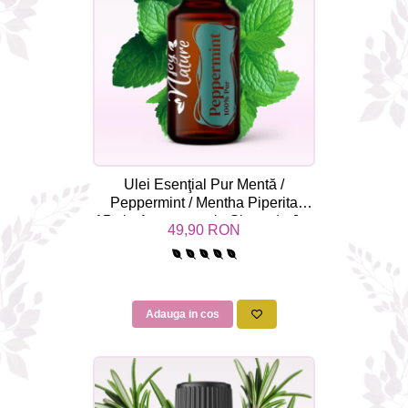
Ulei Esenţial Pur Mentă /
Peppermint / Mentha Piperita
15ml - Aromaterapie Sigura | nJoy
49,90 RON
Nature
Adauga in cos