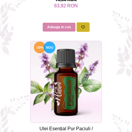
Aromaterapie Sigura | nJoy
63,92 RON
Nature
Adauga in cos
-20%
NOU
Ulei Esențial Pur Paciuli /