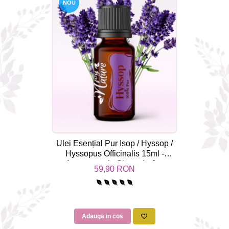
NOU
Ulei Esențial Pur Isop / Hyssop /
Hyssopus Officinalis 15ml -
Aromaterapie Sigura | nJoy
59,90 RON
Nature
Adauga in cos