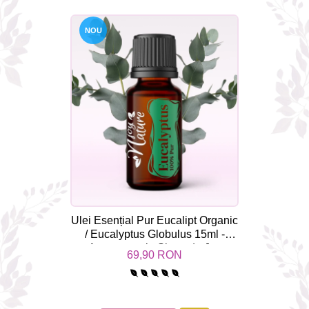
NOU
Ulei Esențial Pur Eucalipt Organic
/ Eucalyptus Globulus 15ml -
Aromaterapie Sigura | nJoy
69,90 RON
Nature