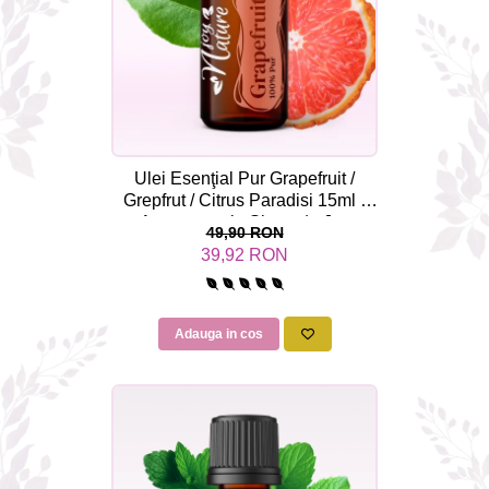
Ulei Esenţial Pur Grapefruit /
Grepfrut / Citrus Paradisi 15ml -
Aromaterapie Sigura | nJoy
49,90 RON
Nature
39,92 RON
Adauga in cos