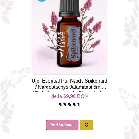
combate Depresia
Imbratiseaza Toamna
Aromele Sarbatorilor de Iarna
Self love* In Asteptarea Soarelui
Pericole_vs_beneficii
Ulei Esențial Pur Nard / Spikenard
/ Nardostachys Jatamansi 5ml /
15ml - Aromaterapie Sigura | nJoy
de la 69,90 RON
Nature
Vezi Variante