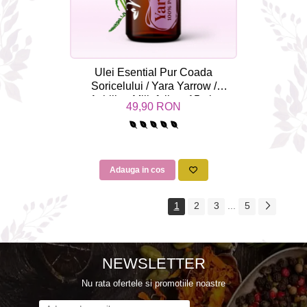
Ulei Esential Pur Coada
Soricelului / Yara Yarrow /
Achillea Millefolium 15ml -
49,90 RON
Aromaterapie Sigura | nJoy
Nature
Adauga in cos
1
2
3
...
5
NEWSLETTER
Nu rata ofertele si promotiile noastre