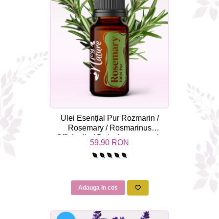
Ulei Esențial Pur Rozmarin /
Rosemary / Rosmarinus
Officinalis 15ml - Aromaterapie
59,90 RON
Sigura | nJoy Nature
Adauga in cos