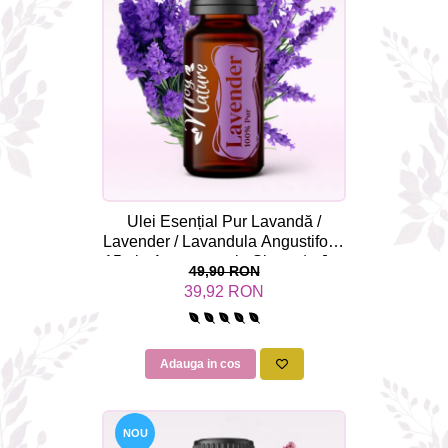
Rose - instrumentul iubirii
Chakrele si Uleiurile Esentiale
Arome tomnatice pentru încălzirea
sufletului
Uleiul esențial de Ravintsara
Lună plină, bine ai revenit, te simt
!
Uleiul esenţial de Tămâie
Ulei Esențial Pur Lavandă /
Lavender / Lavandula Angustifolia
Cum integrăm uleiurile esențiale în
15ml - Aromaterapie Sigura | nJoy
viața de zi cu zi ?
49,90 RON
Nature
39,92 RON
8 Mituri despre uleiurile esențiale
Crăciun iubit, bine ai venit!
Ghidul Uleiurilor Esentiale
Adauga in cos
Ce trebuie sa stim atunci cand
folosim Uleiuri Esentiale
NOU
TOP 6 uleiuri Esentiale pentru a