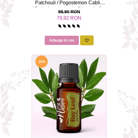
Patchouli / Pogostemon Cablin
15ml - Aromaterapie Sigura | nJoy
99,90 RON
Nature
79,92 RON
Adauga in cos
-20%