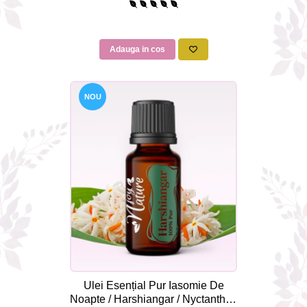
Adauga in cos
NOU
Ulei Esențial Pur Iasomie De
Noapte / Harshiangar / Nyctanthes