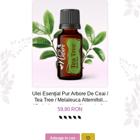
Ulei Esenţial Pur Arbore De Ceai /
Tea Tree / Melaleuca Alternifolia
15ml - Aromaterapie Sigura | nJoy
59,90 RON
Nature
Adauga in cos