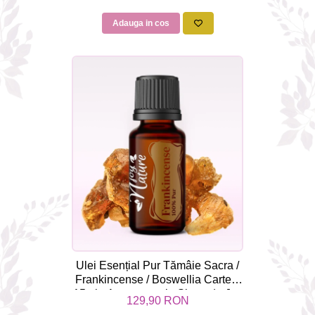
Adauga in cos
Ulei Esențial Pur Tămâie Sacra /
Frankincense / Boswellia Carterii
15ml - Aromaterapie Sigura | nJoy
129,90 RON
Nature