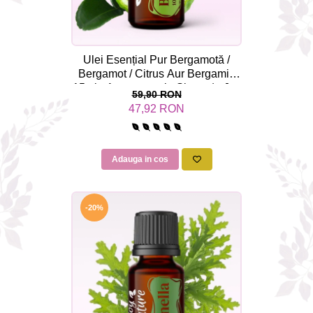
Ulei Esențial Pur Bergamotă /
Bergamot / Citrus Aur Bergamia
15ml - Aromaterapie Sigura | nJoy
59,90 RON
Nature
47,92 RON
Adauga in cos
-20%