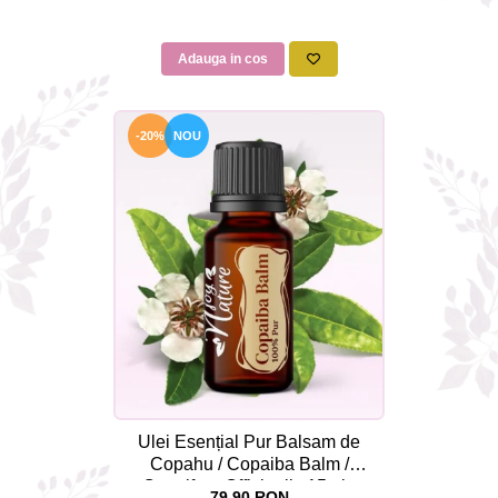
Adauga in cos
-20%
NOU
Ulei Esențial Pur Balsam de
Copahu / Copaiba Balm /
Copaifera Officinalis 15ml -
79,90 RON