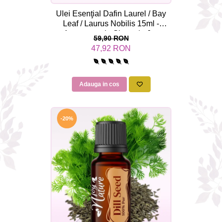
Ulei Esenţial Dafin Laurel / Bay
Leaf / Laurus Nobilis 15ml -
Aromaterapie Sigura | nJoy
59,90 RON
Nature
47,92 RON
Adauga in cos
-20%