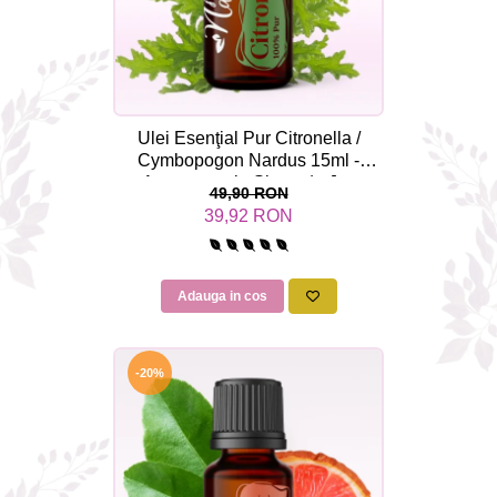
Ulei Esenţial Pur Citronella /
Cymbopogon Nardus 15ml -
Aromaterapie Sigura | nJoy
49,90 RON
Nature
39,92 RON
Adauga in cos
-20%