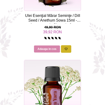
Ulei Esenţial Mărar Seminţe / Dill
Seed / Anethum Sowa 15ml -
Aromaterapie Sigura | nJoy
49,90 RON
Nature
39,92 RON
Adauga in cos