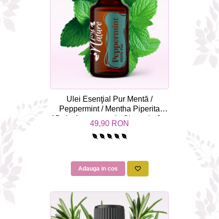
Ulei Esenţial Pur Mentă /
Peppermint / Mentha Piperita
15ml - Aromaterapie Sigura | nJoy
49,90 RON
Nature
Adauga in cos