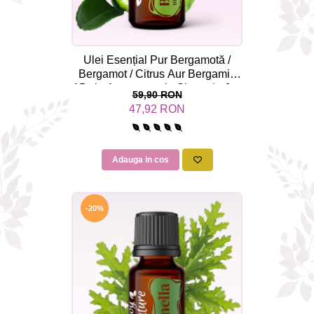
Ulei Esențial Pur Bergamotă /
Bergamot / Citrus Aur Bergamia
15ml - Aromaterapie Sigura | nJoy
59,90 RON
Nature
47,92 RON
Adauga in cos
-20%