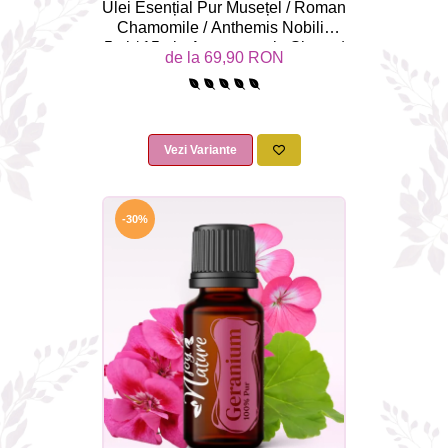
Ulei Esențial Pur Musețel / Roman
Chamomile / Anthemis Nobilis
5ml / 15ml - Aromaterapie Sigura |
de la 69,90 RON
nJoy Nature
Vezi Variante
-30%