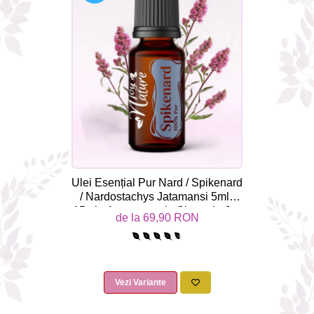
combate Depresia
Imbratiseaza Toamna
Aromele Sarbatorilor de Iarna
Self love* In Asteptarea Soarelui
Pericole_vs_beneficii
Ulei Esențial Pur Nard / Spikenard
/ Nardostachys Jatamansi 5ml /
15ml - Aromaterapie Sigura | nJoy
de la 69,90 RON
Nature
Vezi Variante