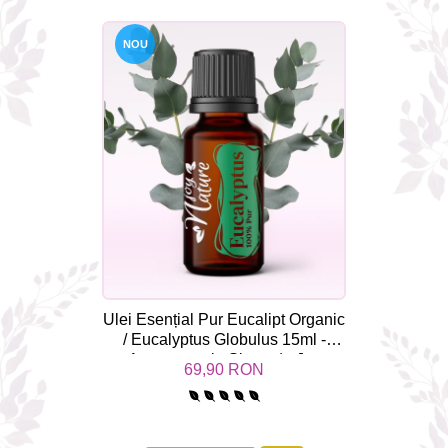
NOU
Ulei Esențial Pur Eucalipt Organic
/ Eucalyptus Globulus 15ml -
Aromaterapie Sigura | nJoy
69,90 RON
Nature