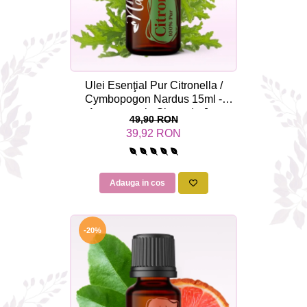
Ulei Esenţial Pur Citronella /
Cymbopogon Nardus 15ml -
Aromaterapie Sigura | nJoy
49,90 RON
Nature
39,92 RON
Adauga in cos
-20%