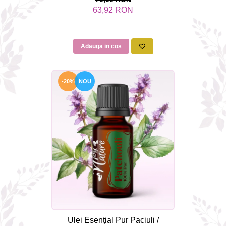
Aromaterapie Sigura | nJoy
63,92 RON
Nature
Adauga in cos
-20%
NOU
Ulei Esențial Pur Paciuli /