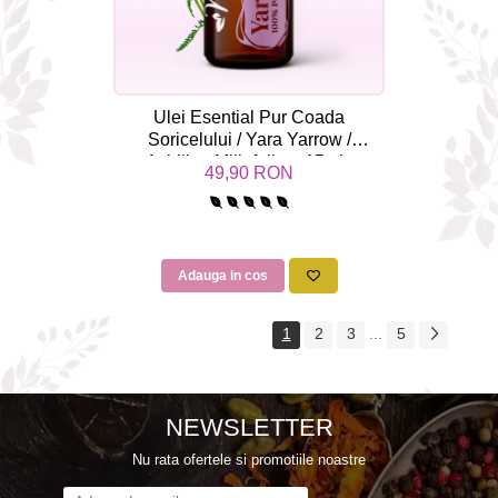
Ulei Esential Pur Coada
Soricelului / Yara Yarrow /
Achillea Millefolium 15ml -
49,90 RON
Aromaterapie Sigura | nJoy
Nature
Adauga in cos
1
2
3
...
5
NEWSLETTER
Nu rata ofertele si promotiile noastre