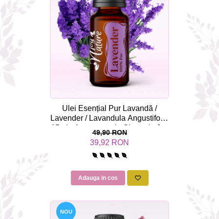
Rose - instrumentul iubirii
Chakrele si Uleiurile Esentiale
Arome tomnatice pentru încălzirea
sufletului
Uleiul esențial de Ravintsara
Lună plină, bine ai revenit, te simt
!
Uleiul esenţial de Tămâie
Ulei Esențial Pur Lavandă /
Lavender / Lavandula Angustifolia
Cum integrăm uleiurile esențiale în
15ml - Aromaterapie Sigura | nJoy
viața de zi cu zi ?
49,90 RON
Nature
39,92 RON
8 Mituri despre uleiurile esențiale
Crăciun iubit, bine ai venit!
Ghidul Uleiurilor Esentiale
Adauga in cos
Ce trebuie sa stim atunci cand
folosim Uleiuri Esentiale
NOU
TOP 6 uleiuri Esentiale pentru a