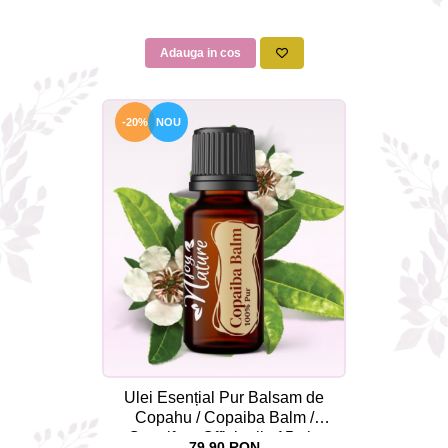
Adauga in cos
-20%
NOU
Ulei Esențial Pur Balsam de
Copahu / Copaiba Balm /
Copaifera Officinalis 15ml -
79,90 RON