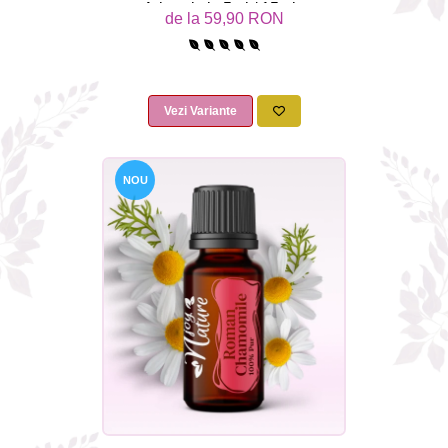
Arbortristis 5ml / 15ml -
de la 59,90 RON
Aromaterapie Sigura | nJoy
Nature
Vezi Variante
NOU