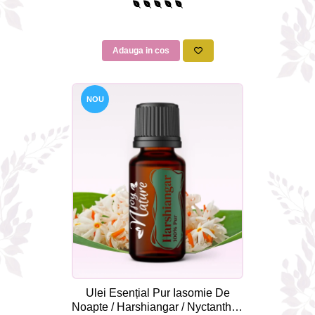
Adauga in cos
NOU
Ulei Esențial Pur Iasomie De
Noapte / Harshiangar / Nyctanthes