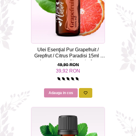
Ulei Esenţial Pur Grapefruit /
Grepfrut / Citrus Paradisi 15ml -
Aromaterapie Sigura | nJoy
49,90 RON
Nature
39,92 RON
Adauga in cos