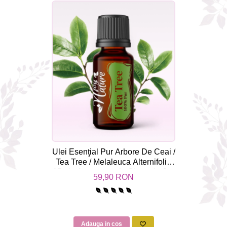
Ulei Esenţial Pur Arbore De Ceai /
Tea Tree / Melaleuca Alternifolia
15ml - Aromaterapie Sigura | nJoy
59,90 RON
Nature
Adauga in cos