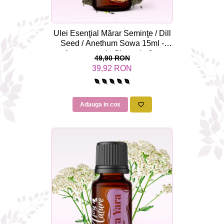
Ulei Esenţial Mărar Seminţe / Dill
Seed / Anethum Sowa 15ml -
Aromaterapie Sigura | nJoy
49,90 RON
Nature
39,92 RON
Adauga in cos