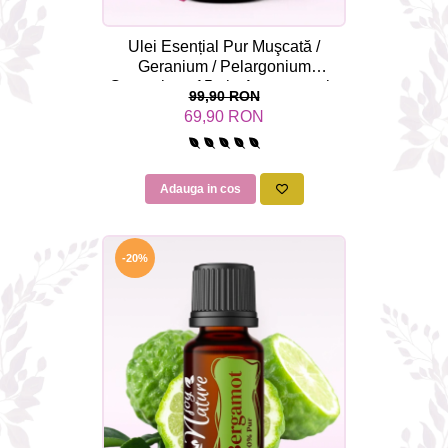
Ulei Esențial Pur Muşcată /
Geranium / Pelargonium
Graveolens 15ml - Aromaterapie
99,90 RON
Sigura | nJoy Nature
69,90 RON
Adauga in cos
-20%