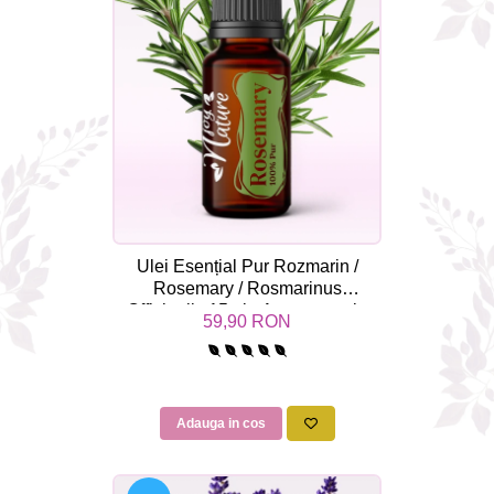
Ulei Esențial Pur Rozmarin /
Rosemary / Rosmarinus
Officinalis 15ml - Aromaterapie
59,90 RON
Sigura | nJoy Nature
Adauga in cos