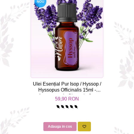
NOU
Ulei Esențial Pur Isop / Hyssop /
Hyssopus Officinalis 15ml -
Aromaterapie Sigura | nJoy
59,90 RON
Nature
Adauga in cos