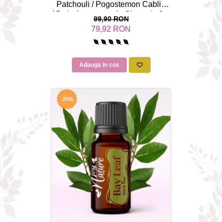
Patchouli / Pogostemon Cablin
15ml - Aromaterapie Sigura | nJoy
99,90 RON
Nature
79,92 RON
Adauga in cos
-20%