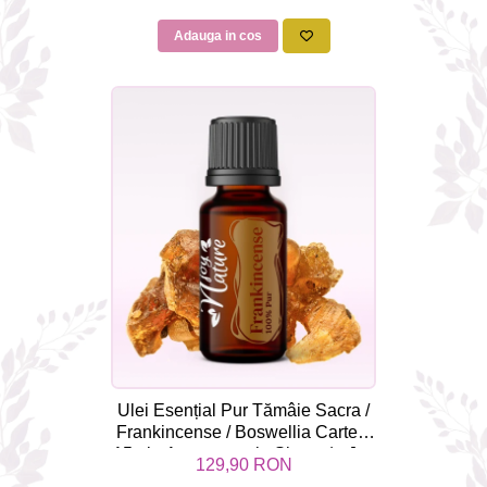
Adauga in cos
Ulei Esențial Pur Tămâie Sacra /
Frankincense / Boswellia Carterii
15ml - Aromaterapie Sigura | nJoy
129,90 RON
Nature