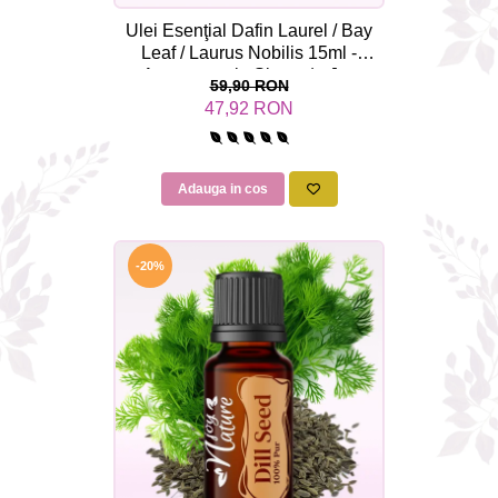
Ulei Esenţial Dafin Laurel / Bay
Leaf / Laurus Nobilis 15ml -
Aromaterapie Sigura | nJoy
59,90 RON
Nature
47,92 RON
Adauga in cos
-20%