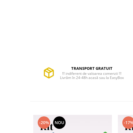
combate Depresia
Imbratiseaza Toamna
Aromele Sarbatorilor de Iarna
Self love* In Asteptarea Soarelui
Pericole_vs_beneficii
TRANSPORT GRATUIT
!!! indiferent de valoarea comenzii !!!
Livrăm în 24-48h acasă sau la EasyBox
-20%
NOU
-17