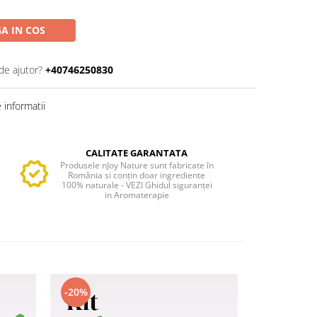
A IN COS
de ajutor?
+40746250830
informatii
CALITATE GARANTATA
Produsele nJoy Nature sunt fabricate în
România si conțin doar ingrediente
100% naturale - VEZI Ghidul siguranței
in Aromaterapie
-20%