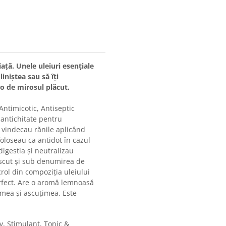
ață. Unele uleiuri esențiale
liniștea sau să îți
lo de mirosul plăcut.
 Antimicotic, Antiseptic
antichitate pentru
i vindecau rănile aplicând
foloseau ca antidot în cazul
igestia și neutralizau
scut și sub denumirea de
rol din compoziția uleiului
erfect. Are o aromă lemnoasă
imea și ascuțimea. Este
iv, Stimulant, Tonic &