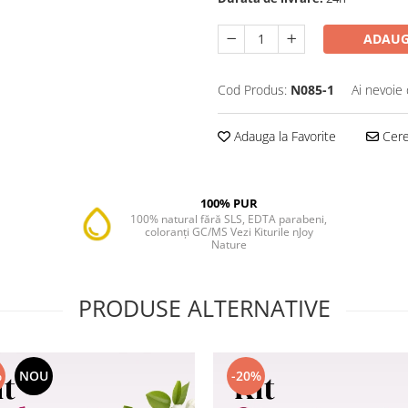
ADAUG
Cod Produs:
N085-1
Ai nevoie 
Adauga la Favorite
Cere 
100% PUR
100% natural fără SLS, EDTA parabeni,
coloranți GC/MS Vezi Kiturile nJoy
Nature
PRODUSE ALTERNATIVE
%
NOU
-20%