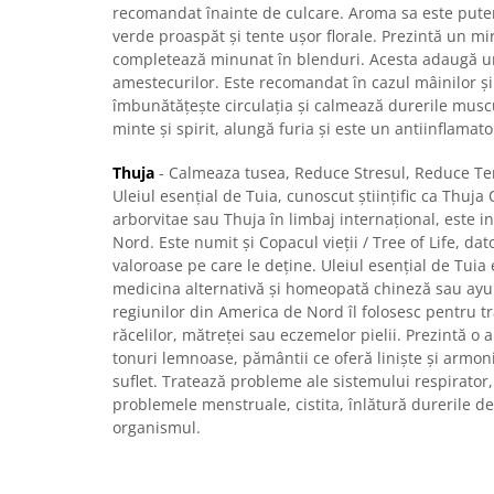
recomandat înainte de culcare. Aroma sa este pute
verde proaspăt și tente ușor florale. Prezintă un mir
completează minunat în blenduri. Acesta adaugă u
amestecurilor. Este recomandat în cazul mâinilor și 
îmbunătățește circulația și calmează durerile muscu
minte și spirit, alungă furia și este un antiinflamato
Thuja
- Calmeaza tusea, Reduce Stresul, Reduce Te
Uleiul esențial de Tuia, cunoscut științific ca Thuja
arborvitae sau Thuja în limbaj internațional, este i
Nord. Este numit și Copacul vieții / Tree of Life, dat
valoroase pe care le deține. Uleiul esențial de Tuia 
medicina alternativă și homeopată chineză sau ayur
regiunilor din America de Nord îl folosesc pentru tr
răcelilor, mătreței sau eczemelor pielii. Prezintă o 
tonuri lemnoase, pământii ce oferă liniște și armon
suflet. Tratează probleme ale sistemului respirator,
problemele menstruale, cistita, înlătură durerile de 
organismul.