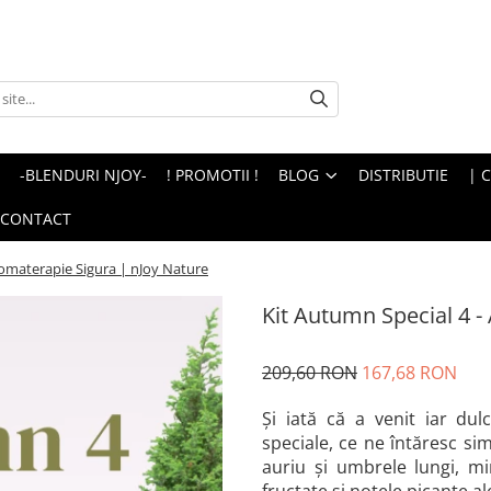
-BLENDURI NJOY-
! PROMOTII !
BLOG
DISTRIBUTIE
| 
CONTACT
romaterapie Sigura | nJoy Nature
Kit Autumn Special 4 -
209,60 RON
167,68 RON
Și iată că a venit iar d
speciale, ce ne întăresc sim
auriu și umbrele lungi, mir