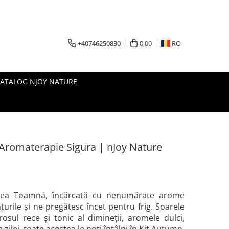
+40746250830
0,00
RO
CATALOG NJOY NATURE
 Aromaterapie Sigura | nJoy Nature
ulcea Toamnă, încărcată cu nenumărate arome
țurile și ne pregătesc încet pentru frig. Soarele
osul rece și tonic al dimineții, aromele dulci,