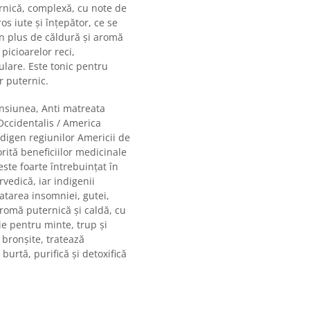
rnică, complexă, cu note de
os iute și înțepător, ce se
n plus de căldură și aromă
picioarelor reci,
lare. Este tonic pentru
r puternic.
nsiunea, Anti matreata
 Occidentalis / America
ndigen regiunilor Americii de
orită beneficiilor medicinale
este foarte întrebuințat în
vedică, iar indigenii
atarea insomniei, gutei,
aromă puternică și caldă, cu
ie pentru minte, trup și
 bronșite, tratează
burtă, purifică și detoxifică