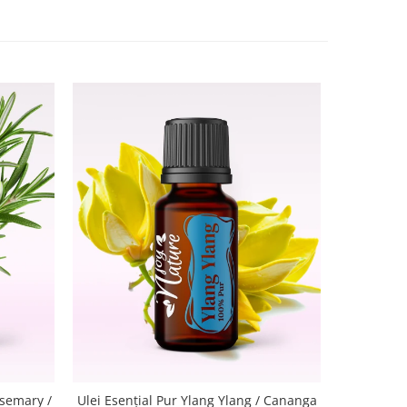
NOU
Ulei Ese
osemary /
Ulei Esențial Pur Ylang Ylang / Cananga