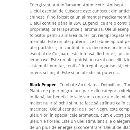
Energizant, Antiinflamator, Antimicotic, Antiseptic
Uleiul esențial de Cuișoare este cunoscut din antic
chineză, fiind folosit ca un aliment și medicament îm
Uleiul conține până la 85% Eugenol, ce are o contr
proprietăților terapeutice și aroma sa. Uleiul esenți
folositor pentru alinarea durerilor, reîmprospătarea
mentală. Este un ulei puternic ce trebuie aplicat p
ulei purtător și în cantități mici, deoarece poate iri
esențial de Cuișoare este intensă, fierbinte și pican
lemnoase. Este un ulei potrivit în cazul oboselii fizi
sistemul imunitar, tonifică întregul organism și, 
intens și liniștit. Este și un afrodisiac puternic.
Black Pepper
- Combate Anxietatea, Detoxifiant, To
Planta de piper negru face parte din categoria vițe
indiană, iar beneficiile sale sunt cunoscute de mii 
major: nu irită ochii și nu te face să strănuți ca în
măcinate. Uleiul esențial de Piper Negru este compa
uleiurilor, în special cele aromatice, cum e Scorțișoa
uleiurile florale. Este un ulei stimulant și e o aleg
de un plus de energie și concentrare. Uleiul de Bla