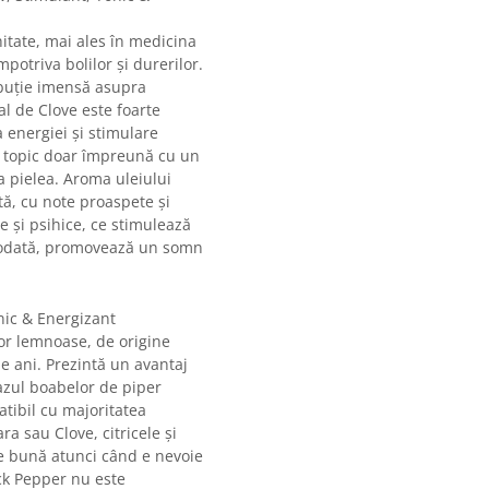
hitate, mai ales în medicina
potriva bolilor și durerilor.
ibuție imensă asupra
al de Clove este foarte
 energiei și stimulare
e topic doar împreună cu un
ta pielea. Aroma uleiului
tă, cu note proaspete și
ce și psihice, ce stimulează
totodată, promovează un somn
nic & Energizant
lor lemnoase, de origine
de ani. Prezintă un avantaj
 cazul boabelor de piper
tibil cu majoritatea
ra sau Clove, citricele și
ere bună atunci când e nevoie
ck Pepper nu este