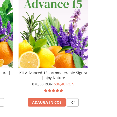
-20%
N
igura |
Kit Advanced 15 - Aromaterapie Sigura
Kit Ultimate 
| nJoy Nature
870,50 RON
696,40 RON
1.715,
ADAUGA IN COS
ADAU