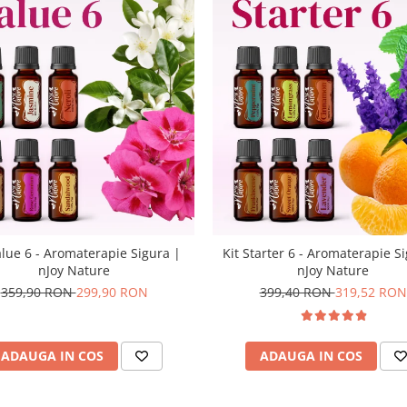
alue 6 - Aromaterapie Sigura |
Kit Starter 6 - Aromaterapie S
nJoy Nature
nJoy Nature
359,90 RON
299,90 RON
399,40 RON
319,52 RON
ADAUGA IN COS
ADAUGA IN COS