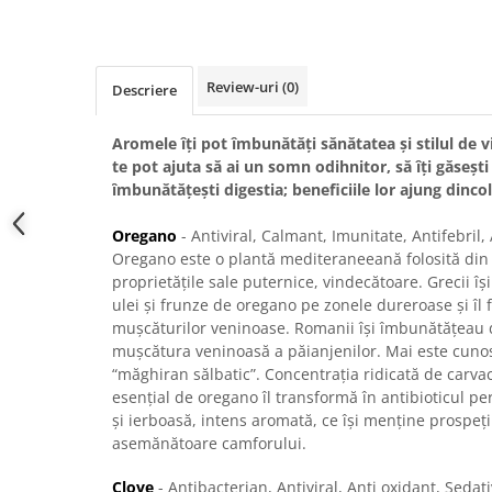
Review-uri
(0)
Descriere
Aromele îți pot îmbunătăți sănătatea și stilul de vi
te pot ajuta să ai un somn odihnitor, să îți găsești 
îmbunătățești digestia; beneficiile lor ajung dinco
Oregano
- Antiviral, Calmant, Imunitate, Antifebril,
Oregano este o plantă mediteraneeană folosită din 
proprietățile sale puternice, vindecătoare. Grecii îș
ulei și frunze de oregano pe zonele dureroase și îl 
mușcăturilor veninoase. Romanii își îmbunătățeau d
mușcătura veninoasă a păianjenilor. Mai este cuno
“măghiran sălbatic”. Concentrația ridicată de carvac
esențial de oregano îl transformă în antibioticul p
și ierboasă, intens aromată, ce își menține prospeț
asemănătoare camforului.
Clove
- Antibacterian, Antiviral, Anti oxidant, Sedat