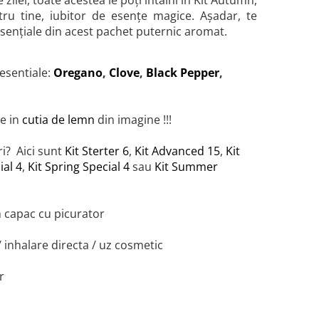
 zilei, toate acestea le poți întâlni în Kit Autumn,
ntru tine, iubitor de esențe magice. Așadar, te
 esențiale din acest pachet puternic aromat.
 esentiale:
Oregano
,
Clove
,
Black Pepper
,
te in
cutia de lemn
din imagine !!!
uri? Aici sunt
Kit Sterter 6
,
K
it Advanced 15
,
Kit
ial 4
,
Kit Spring Special 4
sau
Kit Summer
in capac cu picurator
 inhalare directa / uz cosmetic
r