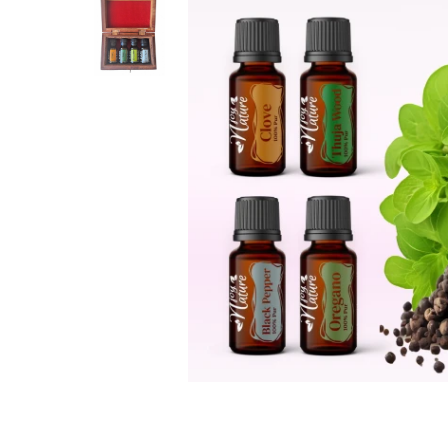
Rose - instrumentul iubirii
Chakrele si Uleiurile Esentiale
Arome tomnatice pentru încălzirea
sufletului
Uleiul esențial de Ravintsara
Lună plină, bine ai revenit, te simt
!
Uleiul esenţial de Tămâie
Cum integrăm uleiurile esențiale în
viața de zi cu zi ?
8 Mituri despre uleiurile esențiale
Crăciun iubit, bine ai venit!
Ghidul Uleiurilor Esentiale
Ce trebuie sa stim atunci cand
folosim Uleiuri Esentiale
TOP 6 uleiuri Esentiale pentru a