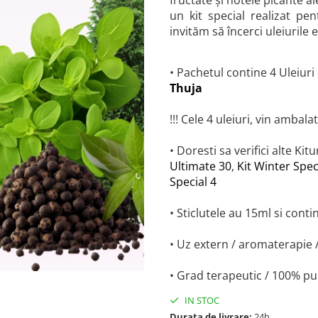
fructate și notele picante ale
un kit special realizat pe
invităm să încerci uleiurile
• Pachetul contine 4 Uleiuri
Thuja
!!! Cele 4 uleiuri, vin ambala
• Doresti sa verifici alte Kit
Ultimate 30
,
Kit Winter Spec
Special 4
• Sticlutele au 15ml si cont
• Uz extern / aromaterapie /
• Grad terapeutic / 100% pu
IN STOC
Durata de livrare:
24h