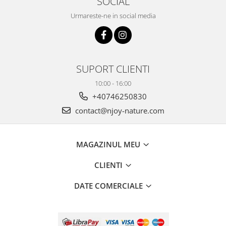
SOCIAL
combate Depresia
Urmareste-ne in social media
Imbratiseaza Toamna
Aromele Sarbatorilor de Iarna
Self love* In Asteptarea Soarelui
SUPORT CLIENTI
Pericole_vs_beneficii
10:00 - 16:00
+40746250830
contact@njoy-nature.com
MAGAZINUL MEU
CLIENTI
DATE COMERCIALE