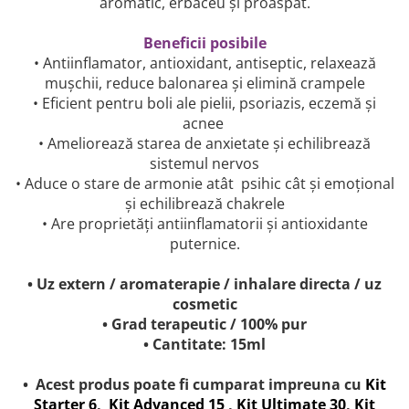
aromatic, erbaceu și proaspăt.
Beneficii posibile
• Antiinflamator, antioxidant, antiseptic, relaxează
mușchii, reduce balonarea și elimină crampele
• Eficient pentru boli ale pielii, psoriazis, eczemă și
acnee
• Ameliorează starea de anxietate și echilibrează
sistemul nervos
• Aduce o stare de armonie atât psihic cât și emoțional
și echilibrează chakrele
• Are proprietăți antiinflamatorii și antioxidante
puternice.
• Uz extern / aromaterapie / inhalare directa / uz
cosmetic
• Grad terapeutic / 100% pur
• Cantitate: 15ml
• Acest produs poate fi cumparat impreuna cu
Kit
Starter 6
,
Kit Advanced 15
,
Kit Ultimate 30
,
Kit