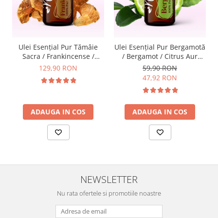
Ulei Esențial Pur Tămâie
Ulei Esențial Pur Bergamotă
Sacra / Frankincense /
/ Bergamot / Citrus Aur
Boswellia Carterii 15ml -
Bergamia 15ml -
129,90 RON
59,90 RON
Aromaterapie Sigura | nJoy
Aromaterapie Sigura | nJoy
47,92 RON
Nature
Nature
ADAUGA IN COS
ADAUGA IN COS
NEWSLETTER
Nu rata ofertele si promotiile noastre