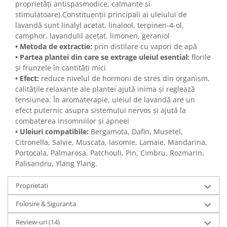
proprietăți antispasmodice, calmante si
stimulatoare).Constituenții principali ai uleiului de
lavandă sunt linalyl acetat, linalool, terpinen-4-ol,
camphor, lavandulil acetat, limonen, geraniol
• Metoda de extractie:
prin distilare cu vapori de apă
• Partea plantei din care se extrage uleiul esential:
florile
și frunzele în cantități mici
• Efect:
reduce nivelul de hormoni de stres din organism,
calitățile relaxante ale plantei ajută inima și reglează
tensiunea. În aromaterapie, uleiul de lavandă are un
efect puternic asupra sistemului nervos și ajută la
combaterea insomniilor și apneei
•
Uleiuri compatibile:
Bergamota, Dafin, Musetel,
Citronella, Salvie, Muscata, Iasomie, Lamaie, Mandarina,
Portocala, Palmarosa, Patchouli, Pin, Cimbru, Rozmarin,
Palisandru, Ylang Ylang.
Proprietati
Folosire & Siguranta
Review-uri
(14)