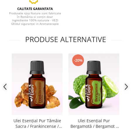
CALITATE GARANTATA
Produsele nJoy Nature sunt fabricate
în România si conțin doar
ingrediente 100% naturale - VEZI
Ghidul siguranței in Aromaterapie
PRODUSE ALTERNATIVE
-20%
Ul
Ulei Esențial Pur Tămâie
Ulei Esențial Pur
Sacra / Frankincense /
Bergamotă / Bergamot /