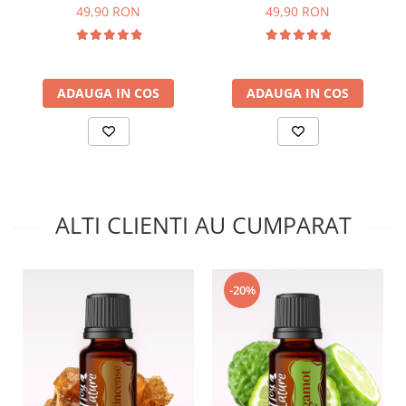
Piperita 15ml -
15ml - Aromaterapie Sigura
49,90 RON
49,90 RON
Aromaterapie Sigura | nJoy
| nJoy Nature
Nature
ADAUGA IN COS
ADAUGA IN COS
ALTI CLIENTI AU CUMPARAT
-20%