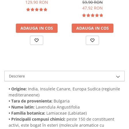
A
Boswellia Carterii 15ml -
Citrus Aur Bergamia 15ml
129,90 RON
59,90 RON
Aromaterapie Sigura |
- Aromaterapie Sigura |
47,92 RON
nJoy Nature
nJoy Nature
ADAUGA IN COS
ADAUGA IN COS
Descriere
• Origine:
India, Insulele Canare, Europa Sudica (regiunile
mediteraneene)
• Tara de provenienta:
Bulgaria
• Nume latin:
Lavendula Angustifolia
• Familia botanica:
Lamiaceae (Labiatae)
• Principalii compusi chimici:
peste 150 de constituent
activi, este bogat în esteri (molecule aromatice cu