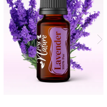
Rose - instrumentul iubirii
Chakrele si Uleiurile Esentiale
Arome tomnatice pentru încălzirea
sufletului
Uleiul esențial de Ravintsara
Lună plină, bine ai revenit, te simt
!
Uleiul esenţial de Tămâie
Cum integrăm uleiurile esențiale în
viața de zi cu zi ?
8 Mituri despre uleiurile esențiale
Crăciun iubit, bine ai venit!
Ghidul Uleiurilor Esentiale
Ce trebuie sa stim atunci cand
folosim Uleiuri Esentiale
TOP 6 uleiuri Esentiale pentru a