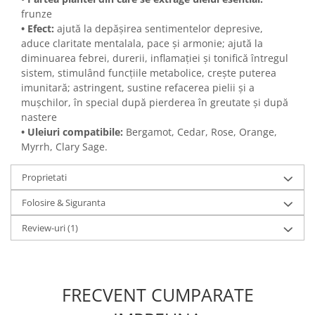
frunze
• Efect:
ajută la depășirea sentimentelor depresive,
aduce claritate mentalala, pace și armonie; ajută la
diminuarea febrei, durerii, inflamației și tonifică întregul
sistem, stimulând funcțiile metabolice, crește puterea
imunitară; astringent, sustine refacerea pielii și a
mușchilor, în special după pierderea în greutate și după
nastere
•
Uleiuri compatibile:
Bergamot, Cedar, Rose, Orange,
Myrrh, Clary Sage.
Proprietati
Folosire & Siguranta
Review-uri
(1)
FRECVENT CUMPARATE