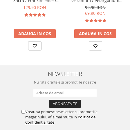
Sacra / Frankincense /
Geranium / Pelargonium
Boswellia Carterii 15ml -
Graveolens 15ml -
129,90 RON
99,90 RON
Aromaterapie Sigura | nJoy
Aromaterapie Sigura | nJoy
69,90 RON
Nature
Nature
ADAUGA IN COS
ADAUGA IN COS
NEWSLETTER
Nu rata ofertele si promotiile noastre
Vreau sa primesc newsletter cu promotiile
magazinului. Afla mai multe in
Politica de
Confidentialitate