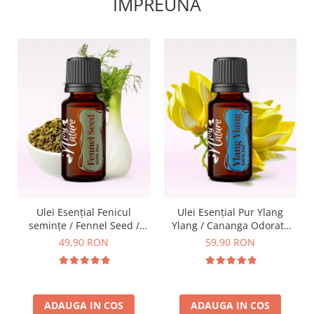
IMPREUNA
Ulei Esențial Fenicul
Ulei Esențial Pur Ylang
seminţe / Fennel Seed /
Ylang / Cananga Odorata
Foeniculum vulgare 15ml -
15ml - Aromaterapie Sigura
49,90 RON
59,90 RON
Aromaterapie Sigura | nJoy
| nJoy Nature
Nature
ADAUGA IN COS
ADAUGA IN COS