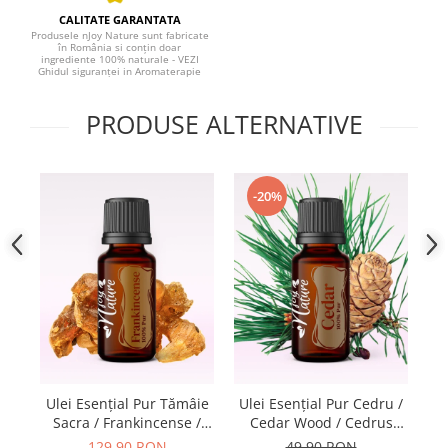
CALITATE GARANTATA
Produsele nJoy Nature sunt fabricate
în România si conțin doar
ingrediente 100% naturale - VEZI
Ghidul siguranței in Aromaterapie
PRODUSE ALTERNATIVE
-20%
Ki
Ulei Esențial Pur Tămâie
Ulei Esențial Pur Cedru /
Sacra / Frankincense /
Cedar Wood / Cedrus
Boswellia Carterii 15ml -
Deodara 15ml -
129,90 RON
49,90 RON