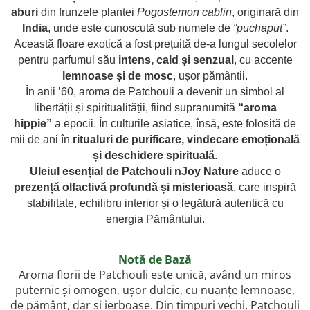
combate Depresia
aburi
din frunzele plantei
Pogostemon cablin
, originară din
India
, unde este cunoscută sub numele de
“puchaput”
.
Imbratiseaza Toamna
Această floare exotică a fost prețuită de-a lungul secolelor
Aromele Sarbatorilor de Iarna
pentru parfumul său
intens, cald și senzual
, cu accente
Self love* In Asteptarea Soarelui
lemnoase și de mosc
, ușor pământii.
În anii ’60, aroma de Patchouli a devenit un simbol al
Pericole_vs_beneficii
libertății și spiritualității, fiind supranumită
“aroma
hippie”
a epocii. În culturile asiatice, însă, este folosită de
mii de ani în
ritualuri de purificare, vindecare emoțională
și deschidere spirituală
.
Uleiul esențial de Patchouli nJoy Nature
aduce o
prezență olfactivă profundă și misterioasă
, care inspiră
stabilitate, echilibru interior și o legătură autentică cu
energia Pământului.
Notă de Bază
Aroma florii de Patchouli este unică, având un miros
puternic și omogen, ușor dulcic, cu nuanțe lemnoase,
de pământ, dar și ierboase. Din timpuri vechi, Patchouli