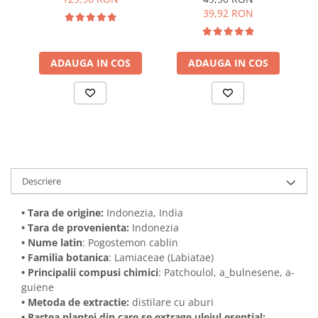
Aromaterapie Sigura |
Aromaterapie Sigura |
39,92 RON
nJoy Nature
nJoy Nature
ADAUGA IN COS
ADAUGA IN COS
Descriere
• Tara de origine:
Indonezia, India
• Tara de provenienta:
Indonezia
• Nume latin
: Pogostemon cablin
• Familia botanica
: Lamiaceae (Labiatae)
• Principalii compusi chimici
: Patchoulol, a_bulnesene, a-
guiene
• Metoda de extractie:
distilare cu aburi
• Partea plantei din care se extrage uleiul esential: