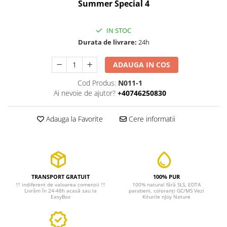
Summer Special 4
IN STOC
Durata de livrare:
24h
ADAUGA IN COS
Cod Produs:
N011-1
Ai nevoie de ajutor?
+40746250830
Adauga la Favorite
Cere informatii
TRANSPORT GRATUIT
100% PUR
!!! indiferent de valoarea comenzii !!!
100% natural fără SLS, EDTA
Livrăm în 24-48h acasă sau la
parabeni, coloranți GC/MS Vezi
EasyBox
Kiturile nJoy Nature