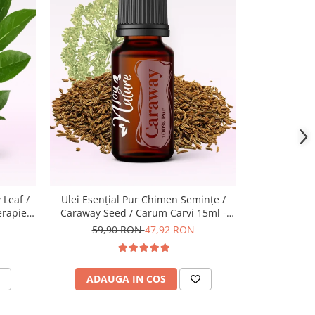
Leaf /
Ulei Esențial Pur Chimen Seminţe /
Ulei Esenția
erapie
Caraway Seed / Carum Carvi 15ml -
Turmeric Roo
Aromaterapie Sigura | nJoy Nature
Aromaterap
59,90 RON
47,92 RON
ADAUGA IN COS
ADAU