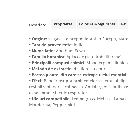
Proprietati
Folosire & Siguranta
Rev
Descriere
• Origine:
se gaseste preponderant in Europa, Mar
• Tara de provenienta:
India
•
Nume latin
: Anethum Sowa
•
Familia botanica
:
Apiaceae (sau Umbelifereae)
•
Principalii compusi chimici
:
Monoterpene, linaloo
•
Metoda de extractie
:
distilare cu aburi
•
Partea plantei din care se extrage uleiul esential
•
Efect
:
Benefic asupra problemelor sistemului diges
revitalizant, dar si calmeaza. Antialergenic, antispas
expectorant si tonic respirator
•
Uleiuri compatibile
: Lemongrass, Melissa, Lamaia
Mandarina, Peppermint.