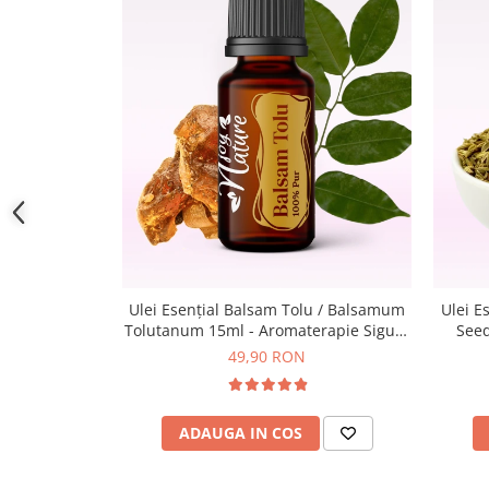
Ulei Esențial Balsam Tolu / Balsamum
Ulei E
Tolutanum 15ml - Aromaterapie Sigura
Seed
| nJoy Nature
Aroma
49,90 RON
ADAUGA IN COS