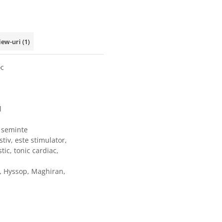
iew-uri
(1)
oc
l
:
seminte
tiv, este stimulator,
tic, tonic cardiac,
, Hyssop, Maghiran,