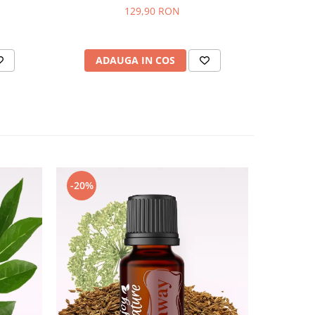
129,90 RON
AD
ADAUGA IN COS
-20%