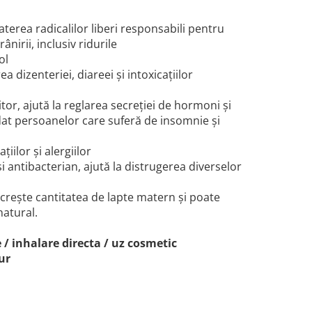
aterea radicalilor liberi responsabili pentru
nirii, inclusiv ridurile
ol
 dizenteriei, diareei și intoxicațiilor
ritor, ajută la reglarea secreției de hormoni și
t persoanelor care suferă de insomnie și
iilor și alergiilor
și antibacterian, ajută la distrugerea diverselor
 crește cantitatea de lapte matern și poate
natural.
 / inhalare directa / uz cosmetic
ur