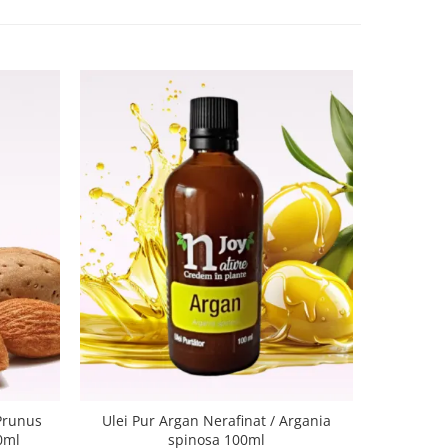
Ulei Pur
 Prunus
Ulei Pur Argan Nerafinat / Argania
0ml
spinosa 100ml