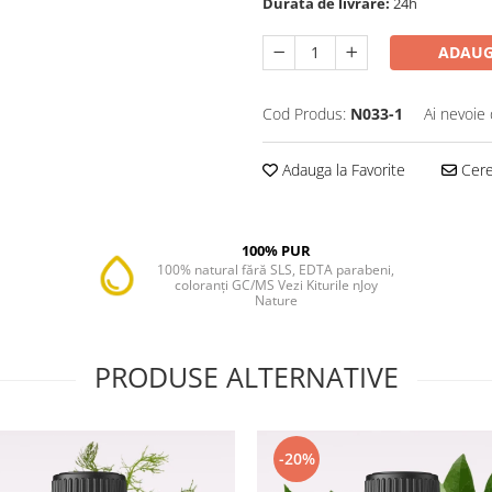
Durata de livrare:
24h
ADAUG
Cod Produs:
N033-1
Ai nevoie 
Adauga la Favorite
Cere 
100% PUR
100% natural fără SLS, EDTA parabeni,
coloranți GC/MS Vezi Kiturile nJoy
Nature
PRODUSE ALTERNATIVE
-20%