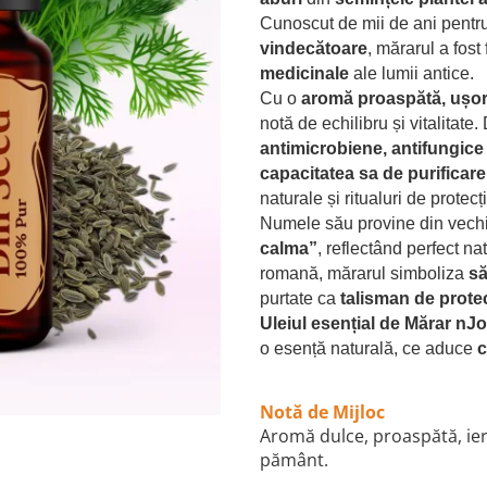
Cunoscut de mii de ani pentr
vindecătoare
, mărarul a fost 
medicinale
ale lumii antice.
Cu o
aromă proaspătă, ușor
notă de echilibru și vitalitate
antimicrobiene, antifungice 
capacitatea sa de purificar
naturale și ritualuri de protecț
Numele său provine din vech
calma”
, reflectând perfect na
romană, mărarul simboliza
să
purtate ca
talisman de prote
Uleiul esențial de Mărar nJ
o esență naturală, ce aduce
c
Notă de Mijloc
Aromă dulce, proaspătă, ie
pământ.