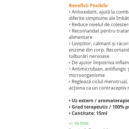
Beneficii Posibile
• Antioxidant, ajută la comb
diferite simptome ale îmbătrâ
• Reduce nivelul de colester
• Recomandat pentru tratarea
alimentare
• Liniștitor, calmant și răco
enzime din corp. Recomanda
tulburări nervoase
• De ajutor împotriva inflamaț
• Antimicrobian, antifungic 
microorganisme
• Reglează ciclul menstrual,
acţiona ca un contraceptiv 
• Uz extern / aromaterapie
• Grad terapeutic / 100% p
• Cantitate: 15ml
IN STOC