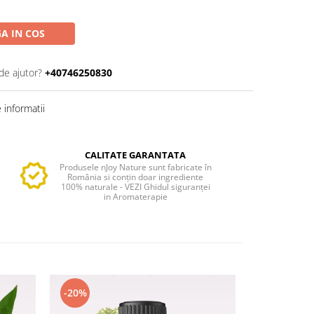
A IN COS
de ajutor?
+40746250830
informatii
CALITATE GARANTATA
Produsele nJoy Nature sunt fabricate în
România si conțin doar ingrediente
100% naturale - VEZI Ghidul siguranței
in Aromaterapie
-20%