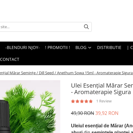
-BLENDURI NJOY-
! PROMOTII !
BLOG
DISTRIBUTIE
| 
CONTACT
senţial Mărar Seminţe / Dill Seed / Anethum Sowa 15ml - Aromaterapie Sigura
Ulei Esenţial Mărar S
- Aromaterapie Sigura 
1 Review
49,90 RON
39,92 RON
Uleiul esențial de Mărar (
aburi
din
semințele plantei 