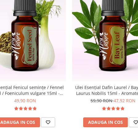
sențial Fenicul seminţe / Fennel
Ulei Esenţial Dafin Laurel / Bay 
 / Foeniculum vulgare 15ml -
Laurus Nobilis 15ml - Aromat
terapie Sigura | nJoy Nature
Sigura | nJoy Nature
49,90 RON
59,90 RON
47,92 RON
ADAUGA IN COS
ADAUGA IN COS