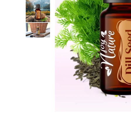
Rose - instrumentul iubirii
Chakrele si Uleiurile Esentiale
Arome tomnatice pentru încălzirea
sufletului
Uleiul esențial de Ravintsara
Lună plină, bine ai revenit, te simt
!
Uleiul esenţial de Tămâie
Cum integrăm uleiurile esențiale în
viața de zi cu zi ?
8 Mituri despre uleiurile esențiale
Crăciun iubit, bine ai venit!
Ghidul Uleiurilor Esentiale
Ce trebuie sa stim atunci cand
folosim Uleiuri Esentiale
TOP 6 uleiuri Esentiale pentru a