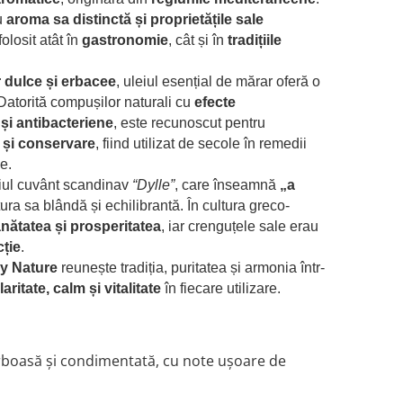
u
aroma sa distinctă și proprietățile sale
folosit atât în
gastronomie
, cât și în
tradițiile
 dulce și erbacee
, uleiul esențial de mărar oferă o
. Datorită compușilor naturali cu
efecte
și antibacteriene
, este recunoscut pentru
e și conservare
, fiind utilizat de secole în remedii
ie.
iul cuvânt scandinav
“Dylle”
, care înseamnă
„a
tura sa blândă și echilibrantă. În cultura greco-
nătatea și prosperitatea
, iar crenguțele sale erau
cție
.
oy Nature
reunește tradiția, puritatea și armonia într-
laritate, calm și vitalitate
în fiecare utilizare.
rboasă și condimentată, cu note ușoare de