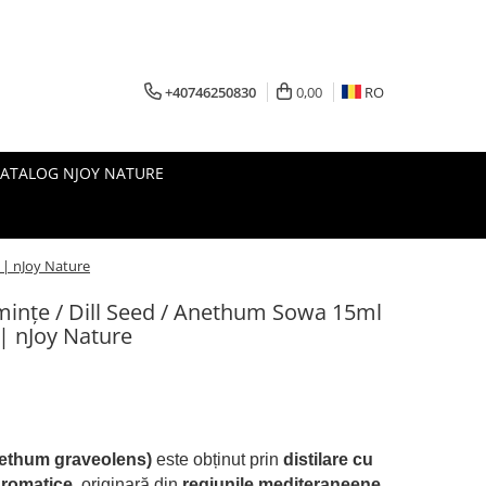
+40746250830
0,00
RO
CATALOG NJOY NATURE
 | nJoy Nature
eminţe / Dill Seed / Anethum Sowa 15ml
| nJoy Nature
Anethum graveolens)
este obținut prin
distilare cu
aromatice
, originară din
regiunile mediteraneene
.