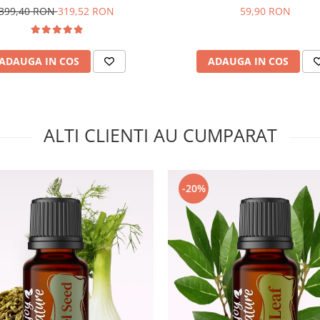
399,40 RON
319,52 RON
59,90 RON
ADAUGA IN COS
ADAUGA IN COS
ALTI CLIENTI AU CUMPARAT
-20%