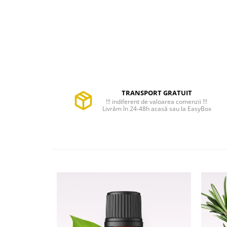
TRANSPORT GRATUIT
!!! indiferent de valoarea comenzii !!!
Livrăm în 24-48h acasă sau la EasyBox