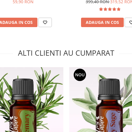
59,90 RON
399,40 RON
319,52 RO
ADAUGA IN COS
ADAUGA IN COS
ALTI CLIENTI AU CUMPARAT
NOU