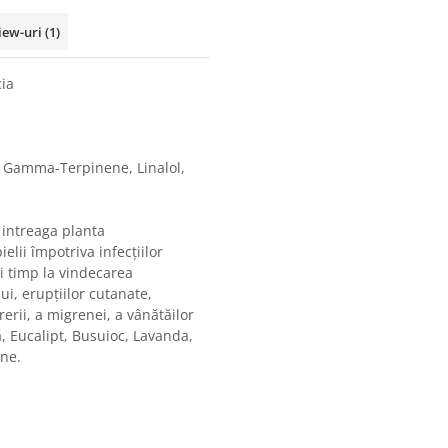
iew-uri
(1)
cia
 Gamma-Terpinene, Linalol,
: intreaga planta
ielii împotriva infecțiilor
i timp la vindecarea
ui, erupțiilor cutanate,
rerii, a migrenei, a vânătăilor
, Eucalipt, Busuioc, Lavanda,
ine.