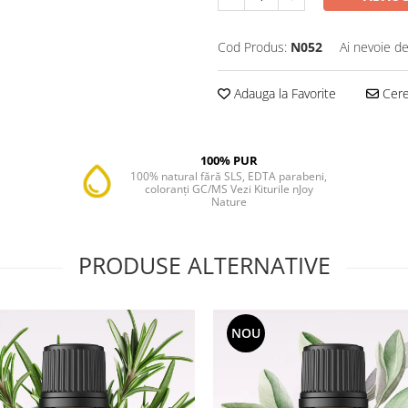
Cod Produs:
N052
Ai nevoie de
Adauga la Favorite
Cere 
100% PUR
100% natural fără SLS, EDTA parabeni,
coloranți GC/MS Vezi Kiturile nJoy
Nature
PRODUSE ALTERNATIVE
NOU