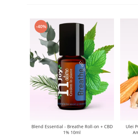
-40%
Blend Essential - Breathe Roll-on + CBD
Ulei 
1% 10ml
Am