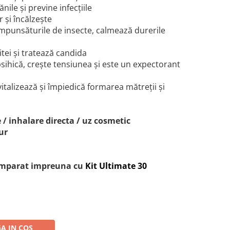
nile și previne infecțiile
r și încălzește
mpunsăturile de insecte, calmează durerile
itei și tratează candida
 psihică, crește tensiunea și este un expectorant
vitalizează și împiedică formarea mătreții și
 / inhalare directa / uz cosmetic
ur
cumparat impreuna cu
Kit Ultimate 30
A IN COS