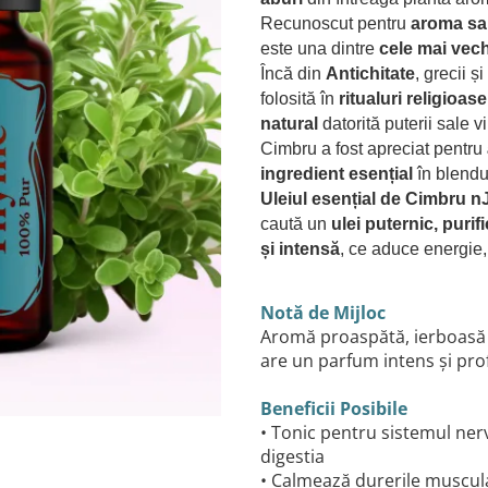
Recunoscut pentru
aroma sa 
este una dintre
cele mai vech
Încă din
Antichitate
, grecii 
folosită în
ritualuri religioas
natural
datorită puterii sale v
Cimbru a fost apreciat pentru
ingredient esențial
în blendu
Uleiul esențial de Cimbru n
caută un
ulei puternic, purifi
și intensă
, ce aduce energie, 
Notă de Mijloc
Aromă proaspătă, ierboasă ș
are un parfum intens și pro
Beneficii Posibile
• Tonic pentru sistemul ner
digestia
• Calmează durerile muscular