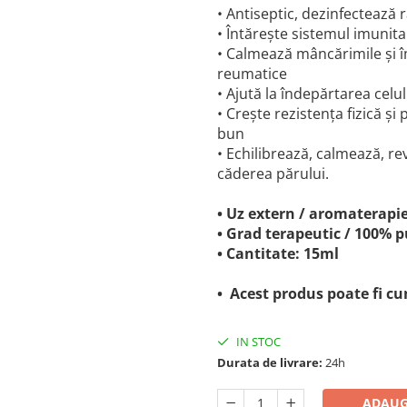
• Antiseptic, dezinfectează ră
• Întărește sistemul imunita
• Calmează mâncărimile și î
reumatice
• Ajută la îndepărtarea celul
• Crește rezistența fizică și
bun
• Echilibrează, calmează, re
căderea părului.
• Uz extern / aromaterapie
• Grad terapeutic / 100% p
• Cantitate: 15ml
• Acest produs poate fi 
IN STOC
Durata de livrare:
24h
ADAUG