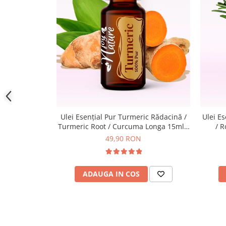
Ulei Esențial Pur Turmeric Rădacină /
Ulei E
Turmeric Root / Curcuma Longa 15ml -
/ R
Aromaterapie Sigura | nJoy Nature
Aroma
49,90 RON
ADAUGA IN COS