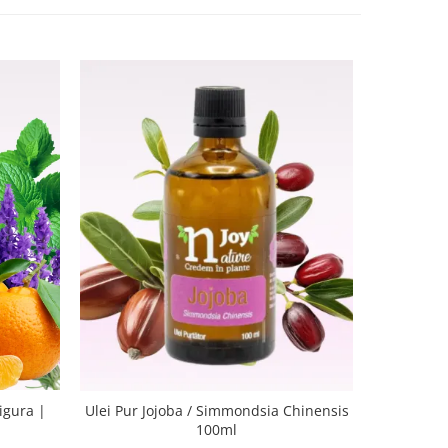
-21%
Kit Heali
igura |
Ulei Pur Jojoba / Simmondsia Chinensis
100ml