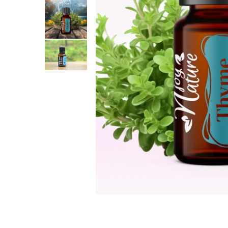
Rose - instrumentul iubirii
Chakrele si Uleiurile Esentiale
Arome tomnatice pentru încălzirea
sufletului
Uleiul esențial de Ravintsara
Lună plină, bine ai revenit, te simt
!
Uleiul esenţial de Tămâie
Cum integrăm uleiurile esențiale în
viața de zi cu zi ?
8 Mituri despre uleiurile esențiale
Crăciun iubit, bine ai venit!
Ghidul Uleiurilor Esentiale
Ce trebuie sa stim atunci cand
folosim Uleiuri Esentiale
TOP 6 uleiuri Esentiale pentru a