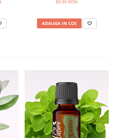
36
N
89,90 RON
AD
ADAUGA IN COS
NOU