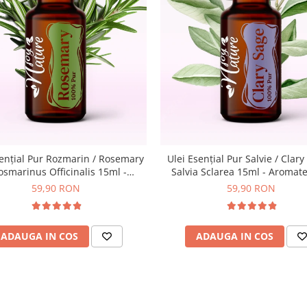
sențial Pur Rozmarin / Rosemary
Ulei Esențial Pur Salvie / Clary
osmarinus Officinalis 15ml -
Salvia Sclarea 15ml - Aromat
terapie Sigura | nJoy Nature
Sigura | nJoy Nature
59,90 RON
59,90 RON
ADAUGA IN COS
ADAUGA IN COS