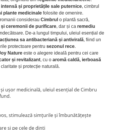
intensă și proprietățile sale puternice
, cimbrul
i plante medicinale
folosite de omenire.
și romanii considerau
Cimbrul
o plantă sacră,
e și ceremonii de purificare
, dar și ca
remediu
indecătoare. De-a lungul timpului, uleiul esențial de
acțiunea sa antibacteriană și antivirală
, fiind un
rile protectoare pentru
sezonul rece
.
Joy Nature
este o alegere ideală pentru cei care
cator și revitalizant
, cu o
aromă caldă, ierboasă
claritate și protecție naturală.
i ușor medicinală, uleiul esențial de Cimbru
fund.
vos, stimulează simțurile și îmbunătățește
e și pe cele de dinți