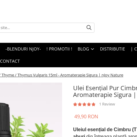
-BLENDURI NJOY-
! PROMOTII !
BLOG
DISTRIBUTIE
| 
CONTACT
 / Thyme / Thymus Vulgaris 15ml - Aromaterapie Sigura | nJoy Nature
Ulei Esenţial Pur Cimb
Aromaterapie Sigura |
1 Review
49,90 RON
Uleiul esențial de Cimbru (
aburi
din întreaga plantă aro