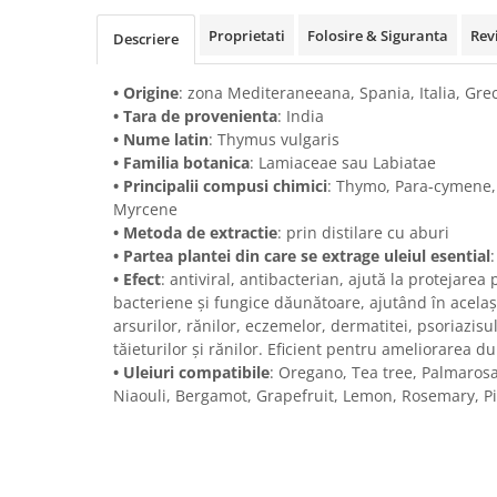
Proprietati
Folosire & Siguranta
Rev
Descriere
• Origine
: zona Mediteraneeana, Spania, Italia, Gre
• Tara de provenienta
: India
• Nume latin
: Thymus vulgaris
• Familia botanica
: Lamiaceae sau Labiatae
• Principalii compusi chimici
: Thymo, Para-cymene,
Myrcene
• Metoda de extractie
: prin distilare cu aburi
• Partea plantei din care se extrage uleiul esential
• Efect
: antiviral, antibacterian, ajută la protejarea p
bacteriene și fungice dăunătoare, ajutând în acelaș
arsurilor, rănilor, eczemelor, dermatitei, psoriazisul
tăieturilor și rănilor. Eficient pentru ameliorarea du
• Uleiuri compatibile
: Oregano, Tea tree, Palmarosa
Niaouli, Bergamot, Grapefruit, Lemon, Rosemary, P