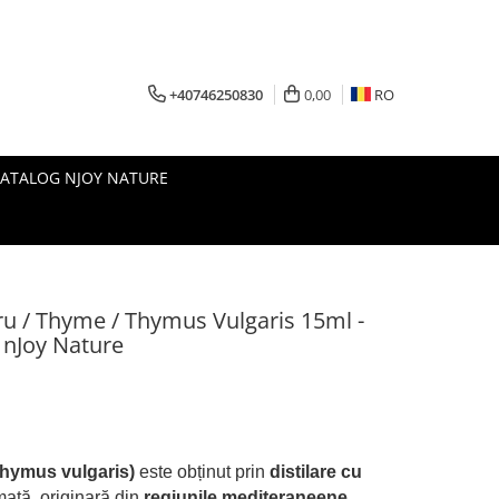
+40746250830
0,00
RO
CATALOG NJOY NATURE
ru / Thyme / Thymus Vulgaris 15ml -
 nJoy Nature
Thymus vulgaris)
este obținut prin
distilare cu
mată, originară din
regiunile mediteraneene
.