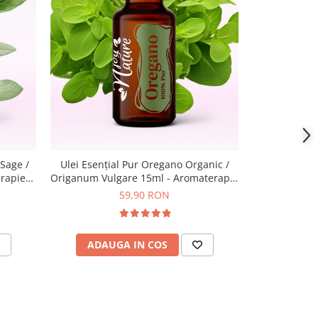
NOU
 Sage /
Ulei Esențial Pur Oregano Organic /
Ulei Esenț
erapie
Origanum Vulgare 15ml - Aromaterapie
Chamomile /
Sigura | nJoy Nature
15ml - Aro
59,90 RON
d
ADAUGA IN COS
VEZI