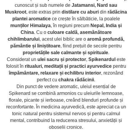
combate Depresia
cunoscut și sub numele de
Jatamansi, Nard sau
Muskroot
, este extras prin
distilare cu aburi
din
rădăcina
Imbratiseaza Toamna
plantei aromatice
ce crește în sălbăticie, la poalele
Aromele Sarbatorilor de Iarna
munților Himalaya
, în regiuni precum
Nepal, India și
Self love* In Asteptarea Soarelui
China
. Cu o
culoare caldă, asemănătoare
chihlimbarului
, acest ulei biblic are o
aromă profundă,
Pericole_vs_beneficii
pământie și liniștitoare
, fiind prețuit de secole pentru
proprietățile sale calmante și spirituale
.
Considerat un
ulei sacru și protector
,
Spikenardul
este
folosit în
ritualuri, meditații și practici ayurvedice
pentru
împământare, relaxare și echilibru interior
, rezonând
perfect cu
chakra rădăcinii
.
Din punct de vedere aromatic,
uleiul esențial de
Spikenard
se combină armonios cu
uleiurile lemnoase,
florale, picante și ierboase
, creând
blenduri profunde și
reconfortante
. În
medicina ayurvedică
, este apreciat ca un
tonic natural pentru sistemul nervos și pentru calmul
mental
, contribuind la
reducerea stresului, anxietății și
oboselii cronice
.