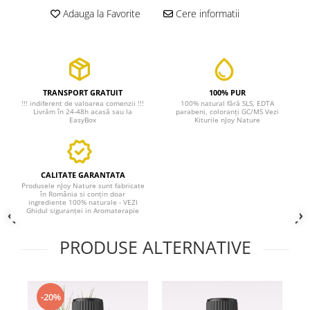
Adauga la Favorite
Cere informatii
TRANSPORT GRATUIT
100% PUR
!!! indiferent de valoarea comenzii !!!
100% natural fără SLS, EDTA
Livrăm în 24-48h acasă sau la
parabeni, coloranți GC/MS Vezi
EasyBox
Kiturile nJoy Nature
CALITATE GARANTATA
Produsele nJoy Nature sunt fabricate
în România si conțin doar
ingrediente 100% naturale - VEZI
Ghidul siguranței in Aromaterapie
PRODUSE ALTERNATIVE
-20%