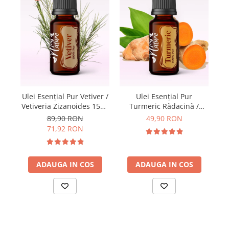
U
Ulei Esențial Pur Vetiver /
Ulei Esențial Pur
Vetiveria Zizanoides 15ml
Turmeric Rădacină /
- Aromaterapie Sigura |
Turmeric Root / Curcuma
89,90 RON
49,90 RON
A
nJoy Nature
Longa 15ml -
71,92 RON
Aromaterapie Sigura |
nJoy Nature
ADAUGA IN COS
ADAUGA IN COS