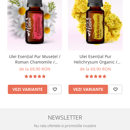
Ulei Esențial Pur Musețel /
Ulei Esențial Pur
Roman Chamomile /
Helichrysum Organic /
Anthemis Nobilis 5ml /
Immortelle / Helichrysum
de la 69,90 RON
de la 69,90 RON
15ml - Aromaterapie Sigura
Italicum 5ml / 15ml -
| nJoy Nature
Aromaterapie Sigura | nJoy
Nature
VEZI VARIANTE
VEZI VARIANTE
NEWSLETTER
Nu rata ofertele si promotiile noastre