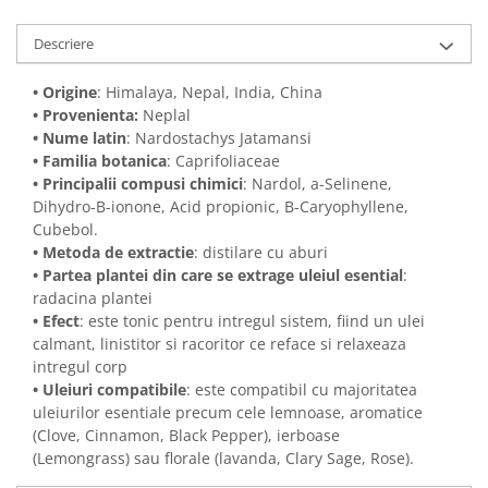
Descriere
• Origine
: Himalaya, Nepal, India, China
• Provenienta:
Neplal
• Nume latin
: Nardostachys Jatamansi
• Familia botanica
: Caprifoliaceae
• Principalii compusi chimici
: Nardol, a-Selinene,
Dihydro-B-ionone, Acid propionic, B-Caryophyllene,
Cubebol.
• Metoda de extractie
: distilare cu aburi
• Partea plantei din care se extrage uleiul esential
:
radacina plantei
• Efect
: este tonic pentru intregul sistem, fiind un ulei
calmant, linistitor si racoritor ce reface si relaxeaza
intregul corp
• Uleiuri compatibile
: este compatibil cu majoritatea
uleiurilor esentiale precum cele lemnoase, aromatice
(Clove, Cinnamon, Black Pepper), ierboase
(Lemongrass) sau florale (lavanda, Clary Sage, Rose).