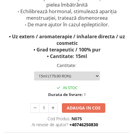
pielea îmbătrânită
Echilibrează hormonal, stimulează apariția
•
menstruației, tratează dismenoreea
De mare ajutor în cazul epilepticilor.
•
• Uz extern / aromaterapie / inhalare directa / uz
cosmetic
• Grad terapeutic / 100% pur
• Cantitate: 15ml
Cantitate
:
IN STOC
Durata de livrare:
1
ADAUGA IN COS
Cod Produs:
N075
Ai nevoie de ajutor?
+40746250830