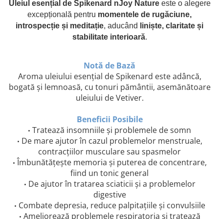
Uleiul esențial de Spikenard nJoy Nature
este o alegere
excepțională pentru
momentele de rugăciune,
introspecție și meditație
, aducând
liniște, claritate și
stabilitate interioară
.
Notă de Bază
Aroma uleiului esențial de Spikenard este adâncă,
bogată și lemnoasă, cu tonuri pământii, asemănătoare
uleiului de Vetiver.
Beneficii Posibile
Tratează insomniile și problemele de somn
•
De mare ajutor în cazul problemelor menstruale,
•
contracțiilor musculare sau spasmelor
Îmbunătățește memoria și puterea de concentrare,
•
fiind un tonic general
De ajutor în tratarea sciaticii și a problemelor
•
digestive
Combate depresia, reduce palpitațiile și convulsiile
•
Ameliorează problemele respiratoria și tratează
•