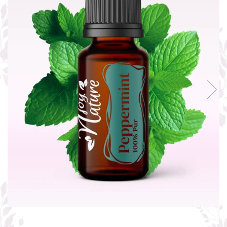
Rose - instrumentul iubirii
Chakrele si Uleiurile Esentiale
Arome tomnatice pentru încălzirea
sufletului
Uleiul esențial de Ravintsara
Lună plină, bine ai revenit, te simt
!
Uleiul esenţial de Tămâie
Cum integrăm uleiurile esențiale în
viața de zi cu zi ?
8 Mituri despre uleiurile esențiale
Crăciun iubit, bine ai venit!
Ghidul Uleiurilor Esentiale
Ce trebuie sa stim atunci cand
folosim Uleiuri Esentiale
TOP 6 uleiuri Esentiale pentru a