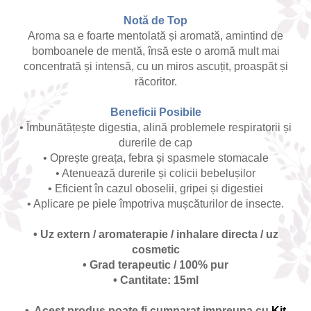
Notă de Top
Aroma sa e foarte mentolată și aromată, amintind de
bomboanele de mentă, însă este o aromă mult mai
concentrată și intensă, cu un miros ascuțit, proaspăt și
răcoritor.
Beneficii Posibile
• Îmbunătățește digestia, alină problemele respiratorii și
durerile de cap
• Oprește greața, febra și spasmele stomacale
• Atenuează durerile și colicii bebelușilor
• Eficient în cazul oboselii, gripei și digestiei
• Aplicare pe piele împotriva mușcăturilor de insecte.
• Uz extern / aromaterapie / inhalare directa / uz
cosmetic
• Grad terapeutic / 100% pur
• Cantitate: 15ml
• Acest produs poate fi cumparat impreuna cu
Kit