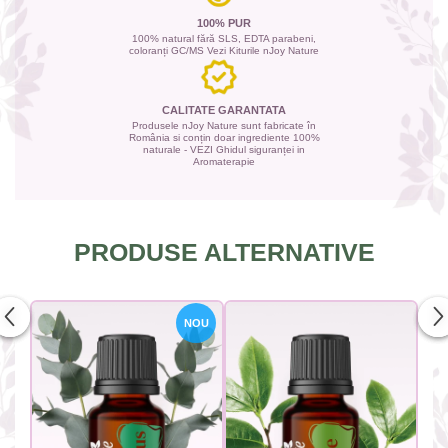
100% PUR
100% natural fără SLS, EDTA parabeni,
coloranți GC/MS Vezi Kiturile nJoy Nature
CALITATE GARANTATA
Produsele nJoy Nature sunt fabricate în
România si conțin doar ingrediente 100%
naturale - VEZI Ghidul siguranței in
Aromaterapie
PRODUSE ALTERNATIVE
NOU