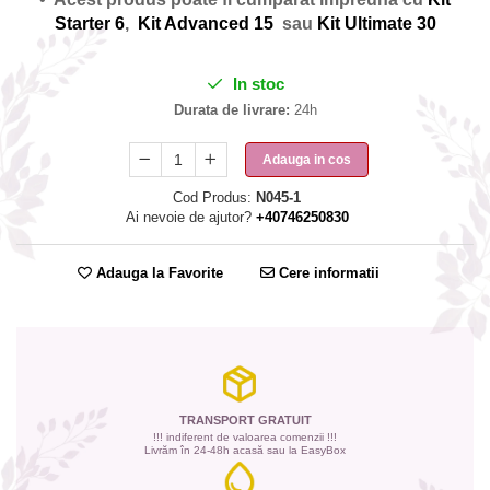
Starter 6
,
Kit Advanced 15
sau
Kit Ultimate 30
In stoc
Durata de livrare:
24h
Adauga in cos
Cod Produs:
N045-1
Ai nevoie de ajutor?
+40746250830
Adauga la Favorite
Cere informatii
TRANSPORT GRATUIT
!!! indiferent de valoarea comenzii !!!
Livrăm în 24-48h acasă sau la EasyBox