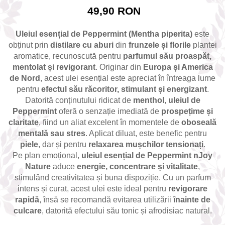
combate Depresia
49,90 RON
Imbratiseaza Toamna
Uleiul esențial de Peppermint (Mentha piperita)
este
Aromele Sarbatorilor de Iarna
obținut prin
distilare cu aburi
din
frunzele și florile
plantei
Self love* In Asteptarea Soarelui
aromatice, recunoscută pentru
parfumul său proaspăt,
mentolat și revigorant
. Originar din
Europa și America
Pericole_vs_beneficii
de Nord
, acest ulei esențial este apreciat în întreaga lume
pentru
efectul său răcoritor, stimulant și energizant
.
Datorită conținutului ridicat de
menthol
,
uleiul de
Peppermint
oferă o senzație imediată de
prospețime și
claritate
, fiind un aliat excelent în momentele de
oboseală
mentală sau stres
. Aplicat diluat, este benefic pentru
piele
, dar și pentru
relaxarea mușchilor tensionați
.
Pe plan emoțional,
uleiul esențial de Peppermint nJoy
Nature
aduce
energie, concentrare și vitalitate
,
stimulând creativitatea și buna dispoziție. Cu un parfum
intens și curat, acest ulei este ideal pentru
revigorare
rapidă
, însă se recomandă evitarea utilizării
înainte de
culcare
, datorită efectului său tonic și afrodisiac natural.