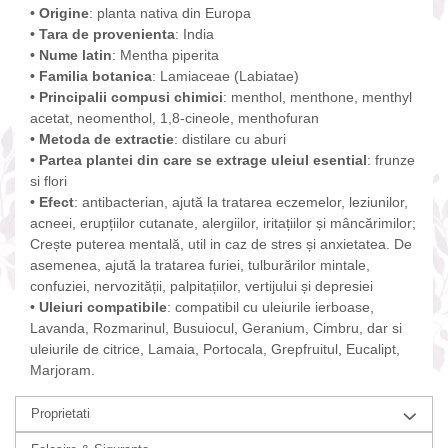
• Origine
: planta nativa din Europa
• Tara de provenienta
: India
• Nume latin
: Mentha piperita
• Familia botanica
: Lamiaceae (Labiatae)
• Principalii compusi chimici
: menthol, menthone, menthyl
acetat, neomenthol, 1,8-cineole, menthofuran
• Metoda de extractie
: distilare cu aburi
• Partea plantei din care se extrage uleiul esential
: frunze
si flori
• Efect
: antibacterian, ajută la tratarea eczemelor, leziunilor,
acneei, erupțiilor cutanate, alergiilor, iritațiilor și mâncărimilor;
Crește puterea mentală, util in caz de stres și anxietatea. De
asemenea, ajută la tratarea furiei, tulburărilor mintale,
confuziei, nervozității, palpitațiilor, vertijului și depresiei
• Uleiuri compatibile
: compatibil cu uleiurile ierboase,
Lavanda, Rozmarinul, Busuiocul, Geranium, Cimbru, dar si
uleiurile de citrice, Lamaia, Portocala, Grepfruitul, Eucalipt,
Marjoram.
Proprietati