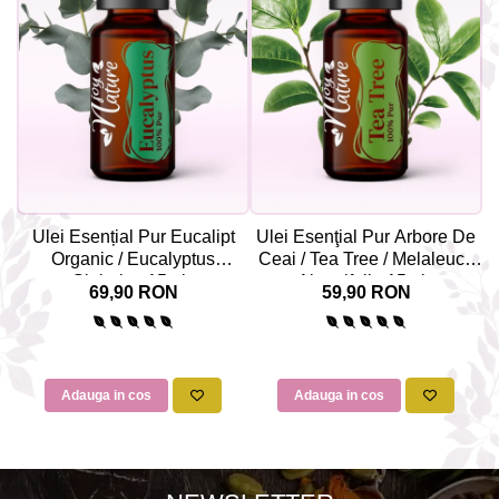
Ulei Esențial Pur Eucalipt
Ulei Esenţial Pur Arbore De
Organic / Eucalyptus
Ceai / Tea Tree / Melaleuca
Mi
Globulus 15ml -
Alternifolia 15ml -
69,90 RON
59,90 RON
Aromaterapie Sigura | nJoy
Aromaterapie Sigura | nJoy
Nature
Nature
Adauga in cos
Adauga in cos