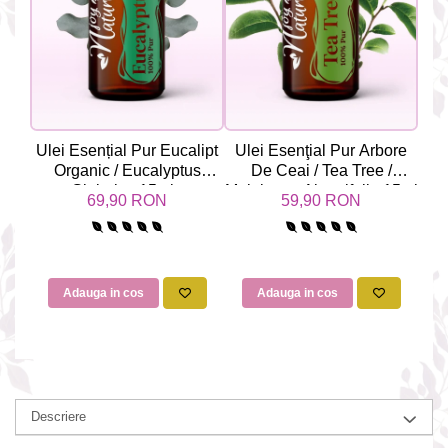
Ulei Esențial Pur Eucalipt
Ulei Esenţial Pur Arbore
Ul
Organic / Eucalyptus
De Ceai / Tea Tree /
M
Globulus 15ml -
Melaleuca Alternifolia 15ml
69,90 RON
59,90 RON
Aromaterapie Sigura | nJoy
- Aromaterapie Sigura |
Nature
nJoy Nature
Adauga in cos
Adauga in cos
Descriere