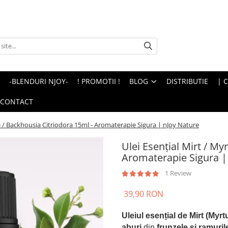
-BLENDURI NJOY-
! PROMOTII !
BLOG
DISTRIBUTIE
| 
CONTACT
le / Backhousia Citriodora 15ml - Aromaterapie Sigura | nJoy Nature
Ulei Esenţial Mirt / My
Aromaterapie Sigura |
1 Review
39,90 RON
Uleiul esențial de Mirt (My
aburi
din
frunzele și ramuril