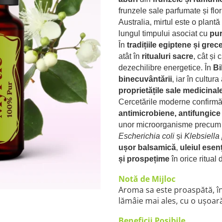
frunzele sale parfumate și flor
Australia
,
mirtul este o plantă
lungul timpului asociat cu
pur
În
tradițiile egiptene și grece
atât în
ritualuri sacre
, cât și 
dezechilibre energetice. În
Bi
binecuvântării
, iar în cultur
proprietățile sale medicinal
Cercetările moderne confirm
antimicrobiene, antifungice 
unor microorganisme precu
Escherichia coli
și
Klebsiell
ușor balsamică
,
uleiul esen
și prospețime
în orice ritual
Notă de Mijloc
Aroma sa este proaspătă, înă
lămâie mai ales, cu o ușoa
Beneficii Posibile