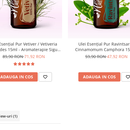
Esențial Pur Vetiver / Vetiveria
Ulei Esențial Pur Ravintsar
ides 15ml - Aromaterapie Sigura
Cinnamomum Camphora 15
| nJoy Nature
Aromaterapie Sigura | nJoy 
89,90 RON
71,92 RON
59,90 RON
47,92 RON
ADAUGA IN COS
ADAUGA IN COS
iew-uri
(1)