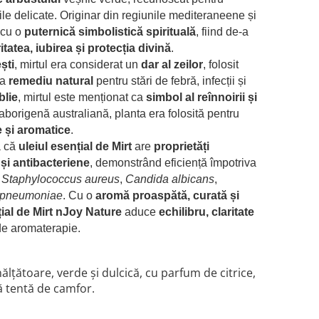
ile delicate
. Originar din
regiunile mediteraneene și
 cu o
puternică simbolistică spirituală
, fiind de-a
itatea, iubirea și protecția divină
.
ști
, mirtul era considerat un
dar al zeilor
, folosit
ca
remediu natural
pentru stări de febră, infecții și
blie
, mirtul este menționat ca
simbol al reînnoirii și
a aborigenă australiană, planta era folosită pentru
e și aromatice
.
ă că
uleiul esențial de Mirt
are
proprietăți
și antibacteriene
, demonstrând eficiență împotriva
m
Staphylococcus aureus
,
Candida albicans
,
a pneumoniae
. Cu o
aromă proaspătă, curată și
țial de Mirt nJoy Nature
aduce
echilibru, claritate
 de aromaterapie.
lțătoare, verde și dulcică, cu parfum de citrice,
ră tentă de camfor.