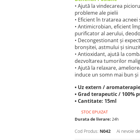
• Ajută la vindecarea piciorul
probleme ale pielii
• Eficient în tratarea acneei 
• Antimicrobian, eficient îm
purificator al aerului, deod
• Decongestionant și expector
bronșitei, astmului și sinuzi
• Antioxidant, ajută la comb
dezvoltarea tumorilor mali
• Ajută la relaxare, amelior
induce un somn mai bun și 
• Uz extern / aromaterapie
• Grad terapeutic / 100% p
• Cantitate: 15ml
STOC EPUIZAT
Durata de livrare:
24h
Cod Produs:
N042
Ai nevoie de