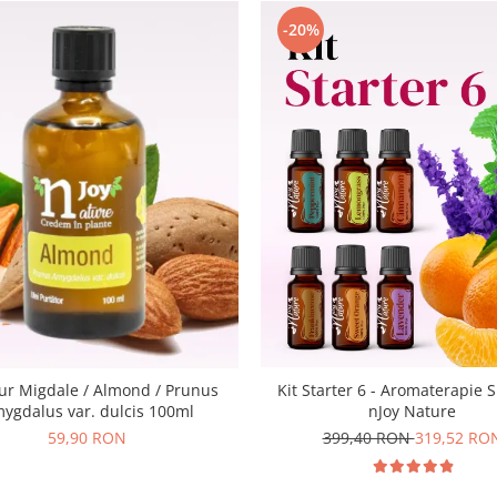
-20%
Pur Migdale / Almond / Prunus
Kit Starter 6 - Aromaterapie S
ygdalus var. dulcis 100ml
nJoy Nature
59,90 RON
399,40 RON
319,52 RO