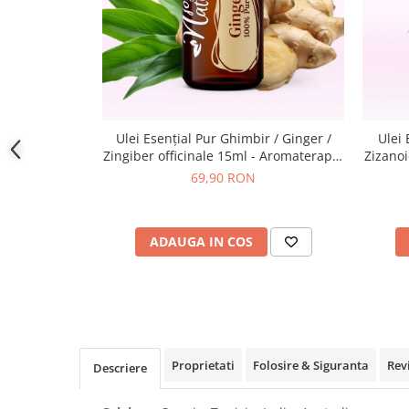
Ulei Esențial Pur Ghimbir / Ginger /
Ulei 
Zingiber officinale 15ml - Aromaterapie
Zizano
Sigura | nJoy Nature
69,90 RON
ADAUGA IN COS
Proprietati
Folosire & Siguranta
Rev
Descriere