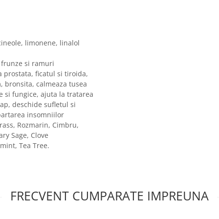
cineole, limonene, linalol
: frunze si ramuri
rostata, ficatul si tiroida,
m, bronsita, calmeaza tusea
e si fungice, ajuta la tratarea
cap, deschide sufletul si
partarea insomniilor
rass, Rozmarin, Cimbru,
ary Sage, Clove
mint, Tea Tree.
FRECVENT CUMPARATE IMPREUNA