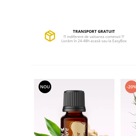
TRANSPORT GRATUIT
!!! indiferent de valoarea comenzii !!!
Livrăm în 24-48h acasă sau la EasyBox
NOU
-20