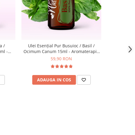
a /
Ulei Esențial Pur Busuioc / Basil /
Ulei Esenţi
ml -
Ocimum Canum 15ml - Aromaterapie
Thymus Vulg
Nature
Sigura | nJoy Nature
Sigu
59,90 RON
ADAUGA IN COS
ADAU