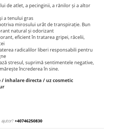
ui de atlet, a pecinginii, a rănilor și a altor
și a tenului gras
potriva mirosului urât de transpirație. Bun
orant natural și odorizant
ant, eficient în tratarea gripei, răcelii,
tei
aterea radicalilor liberi responsabili pentru
gne
ează stresul, suprimă sentimentele negative,
mărește încrederea în sine.
 / inhalare directa / uz cosmetic
ur
 ajutor?
+40746250830