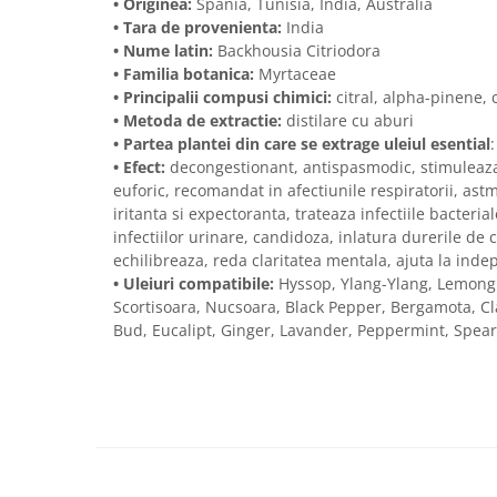
• Originea:
Spania, Tunisia, India, Australia
• Tara de provenienta:
India
•
Nume latin
:
Backhousia Citriodora
•
Familia botanica
:
Myrtaceae
•
Principalii compusi chimici
:
citral, alpha-pinene, 
•
Metoda de extractie
:
distilare cu aburi
•
Partea plantei din care se extrage uleiul esential
•
Efect
:
decongestionant, antispasmodic, stimuleaza p
euforic, recomandat in afectiunile respiratorii, ast
iritanta si expectoranta, trateaza infectiile bacterial
infectiilor urinare, candidoza, inlatura durerile de 
echilibreaza, reda claritatea mentala, ajuta la inde
•
Uleiuri compatibile
:
Hyssop, Ylang-Ylang, Lemong
Scortisoara, Nucsoara, Black Pepper, Bergamota, Cl
Bud, Eucalipt, Ginger, Lavander, Peppermint, Spear