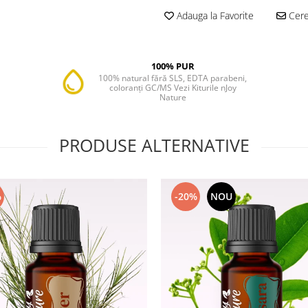
Adauga la Favorite
Cere 
100% PUR
100% natural fără SLS, EDTA parabeni,
coloranți GC/MS Vezi Kiturile nJoy
Nature
PRODUSE ALTERNATIVE
%
-20%
NOU