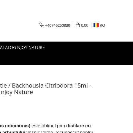
+40746250830
0,00
RO
CATALOG NJOY NATURE
rtle / Backhousia Citriodora 15ml -
 nJoy Nature
rtus communis)
este obținut prin
distilare cu
e arbustului
veșnic verde, recunoscut pentru