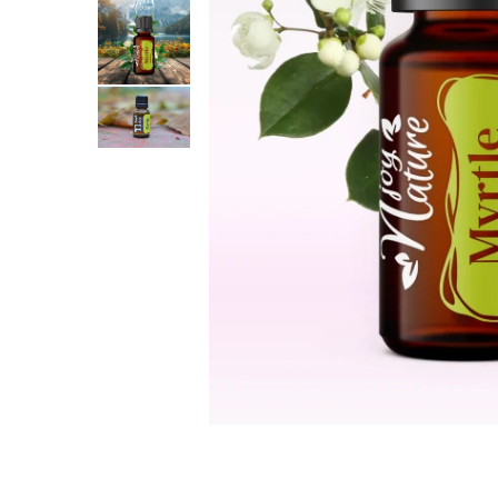
Rose - instrumentul iubirii
Chakrele si Uleiurile Esentiale
Arome tomnatice pentru încălzirea
sufletului
Uleiul esențial de Ravintsara
Lună plină, bine ai revenit, te simt
!
Uleiul esenţial de Tămâie
Cum integrăm uleiurile esențiale în
viața de zi cu zi ?
8 Mituri despre uleiurile esențiale
Crăciun iubit, bine ai venit!
Ghidul Uleiurilor Esentiale
Ce trebuie sa stim atunci cand
folosim Uleiuri Esentiale
TOP 6 uleiuri Esentiale pentru a