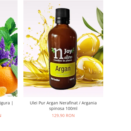
Ulei Pur
igura |
Ulei Pur Argan Nerafinat / Argania
spinosa 100ml
N
129,90 RON