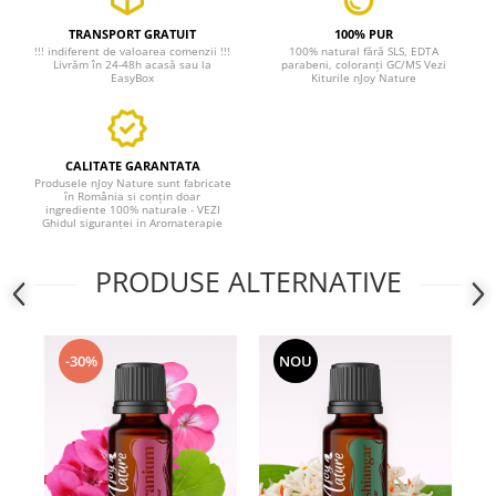
TRANSPORT GRATUIT
100% PUR
!!! indiferent de valoarea comenzii !!!
100% natural fără SLS, EDTA
Livrăm în 24-48h acasă sau la
parabeni, coloranți GC/MS Vezi
EasyBox
Kiturile nJoy Nature
CALITATE GARANTATA
Produsele nJoy Nature sunt fabricate
în România si conțin doar
ingrediente 100% naturale - VEZI
Ghidul siguranței in Aromaterapie
PRODUSE ALTERNATIVE
-30%
NOU