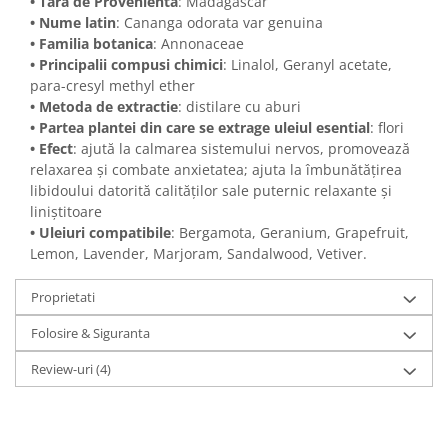
• Tara de Provenienta
: Madagascar
• Nume latin
: Cananga odorata var genuina
• Familia botanica
: Annonaceae
• Principalii compusi chimici
: Linalol, Geranyl acetate,
para-cresyl methyl ether
• Metoda de extractie
: distilare cu aburi
• Partea plantei din care se extrage uleiul esential
: flori
• Efect
: ajută la calmarea sistemului nervos, promovează
relaxarea și combate anxietatea; ajuta la îmbunătățirea
libidoului datorită calităților sale puternic relaxante și
liniștitoare
• Uleiuri compatibile
: Bergamota, Geranium, Grapefruit,
Lemon, Lavender, Marjoram, Sandalwood, Vetiver.
Proprietati
Folosire & Siguranta
Review-uri
(4)