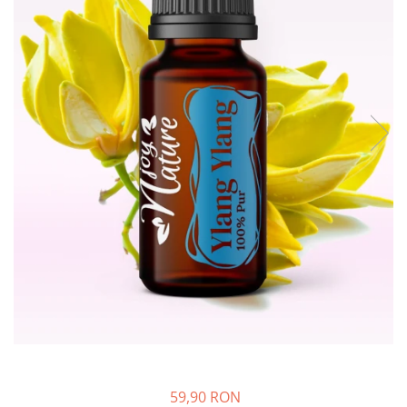
Rose - instrumentul iubirii
Chakrele si Uleiurile Esentiale
Arome tomnatice pentru încălzirea
sufletului
Uleiul esențial de Ravintsara
Lună plină, bine ai revenit, te simt
!
Uleiul esenţial de Tămâie
Cum integrăm uleiurile esențiale în
viața de zi cu zi ?
8 Mituri despre uleiurile esențiale
Crăciun iubit, bine ai venit!
Ghidul Uleiurilor Esentiale
Ce trebuie sa stim atunci cand
folosim Uleiuri Esentiale
59,90 RON
TOP 6 uleiuri Esentiale pentru a