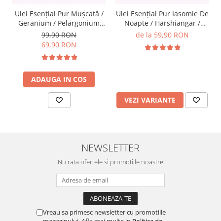
Ulei Esențial Pur Muşcată /
Ulei Esențial Pur Iasomie De
Geranium / Pelargonium
Noapte / Harshiangar /
Graveolens 15ml -
Nyctanthes Arbortristis 5ml
99,90 RON
de la 59,90 RON
Aromaterapie Sigura | nJoy
/ 15ml - Aromaterapie
69,90 RON
Nature
Sigura | nJoy Nature
ADAUGA IN COS
VEZI VARIANTE
NEWSLETTER
Nu rata ofertele si promotiile noastre
Vreau sa primesc newsletter cu promotiile