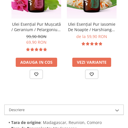
Ulei Esențial Pur Muşcată
Ulei Esențial Pur Iasomie
A
/ Geranium / Pelargonium
De Noapte / Harshiangar
Graveolens 15ml -
/ Nyctanthes Arbortristis
99,90 RON
de la 59,90 RON
Aromaterapie Sigura |
5ml / 15ml -
69,90 RON
nJoy Nature
Aromaterapie Sigura |
nJoy Nature
ADAUGA IN COS
VEZI VARIANTE
Descriere
• Tara de origine
: Madagascar, Reunion, Comoro