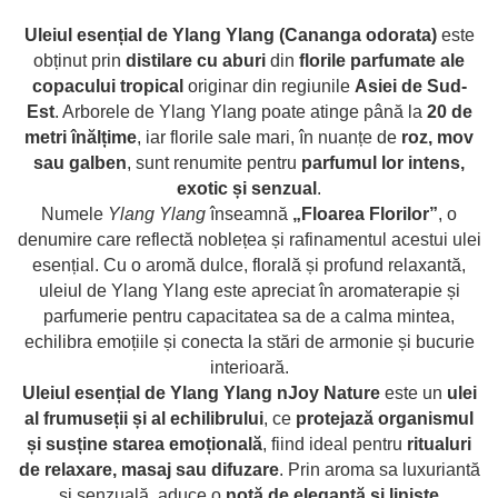
combate Depresia
Uleiul esențial de Ylang Ylang (Cananga odorata)
este
Imbratiseaza Toamna
obținut prin
distilare cu aburi
din
florile parfumate ale
Aromele Sarbatorilor de Iarna
copacului tropical
originar din regiunile
Asiei de Sud-
Est
. Arborele de Ylang Ylang poate atinge până la
20 de
Self love* In Asteptarea Soarelui
metri înălțime
, iar florile sale mari, în nuanțe de
roz, mov
Pericole_vs_beneficii
sau galben
, sunt renumite pentru
parfumul lor intens,
exotic și senzual
.
Numele
Ylang Ylang
înseamnă
„Floarea Florilor”
, o
denumire care reflectă
noblețea și rafinamentul acestui ulei
esențial
. Cu o
aromă dulce, florală și profund relaxantă
,
uleiul de Ylang Ylang
este apreciat în
aromaterapie și
parfumerie
pentru
capacitatea sa de a calma mintea,
echilibra emoțiile
și
conecta la stări de armonie și bucurie
interioară
.
Uleiul esențial de Ylang Ylang nJoy Nature
este un
ulei
al frumuseții și al echilibrului
, ce
protejază organismul
și susține starea emoțională
, fiind ideal pentru
ritualuri
de relaxare, masaj sau difuzare
. Prin aroma sa luxuriantă
și senzuală, aduce o
notă de eleganță și liniște