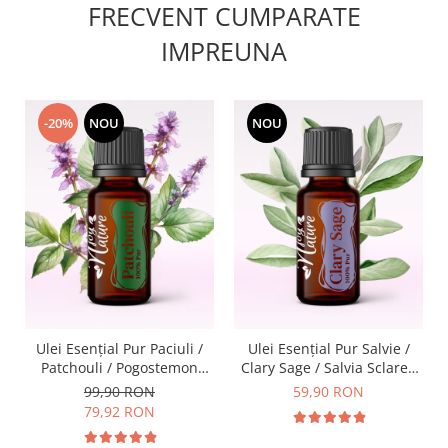
FRECVENT CUMPARATE
IMPREUNA
-20%
NOU
NOU
Ulei Esențial Pur Paciuli /
Ulei Esențial Pur Salvie /
Patchouli / Pogostemon
Clary Sage / Salvia Sclarea
Cablin 15ml - Aromaterapie
15ml - Aromaterapie Sigura
99,90 RON
59,90 RON
Sigura | nJoy Nature
| nJoy Nature
79,92 RON