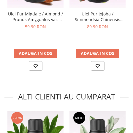
Ulei Pur Migdale / Almond /
Ulei Pur Jojoba /
Prunus Amygdalus var.
Simmondsia Chinensis
dulcis 100ml
100ml
59,90 RON
89,90 RON
ADAUGA IN COS
ADAUGA IN COS
ALTI CLIENTI AU CUMPARAT
-20%
NOU