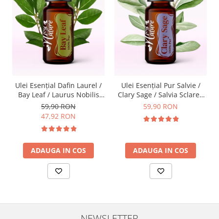
Ulei Esenţial Dafin Laurel /
Ulei Esențial Pur Salvie /
Bay Leaf / Laurus Nobilis
Clary Sage / Salvia Sclarea
15ml - Aromaterapie Sigura
15ml - Aromaterapie Sigura
59,90 RON
59,90 RON
| nJoy Nature
| nJoy Nature
47,92 RON
ADAUGA IN COS
ADAUGA IN COS
NEWSLETTER