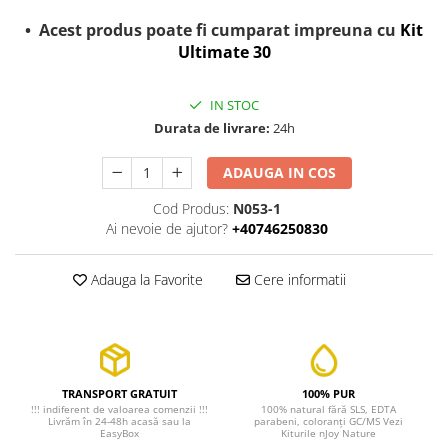
• Acest produs poate fi cumparat impreuna cu
Kit
Ultimate 30
IN STOC
Durata de livrare:
24h
ADAUGA IN COS
Cod Produs:
N053-1
Ai nevoie de ajutor?
+40746250830
Adauga la Favorite
Cere informatii
TRANSPORT GRATUIT
100% PUR
!!! indiferent de valoarea comenzii !!!
100% natural fără SLS, EDTA
Livrăm în 24-48h acasă sau la
parabeni, coloranți GC/MS Vezi
EasyBox
Kiturile nJoy Nature