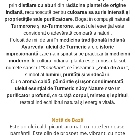
combate Depresia
prin
distilare cu aburi
din
rădăcina plantei de origine
indiană
, recunoscută pentru
culoarea sa aurie intensă și
Imbratiseaza Toamna
proprietățile sale purificatoare
. Bogat în compușii naturali
Aromele Sarbatorilor de Iarna
Turmerone
și
ar-Turmerone
, acest ulei esențial este
Self love* In Asteptarea Soarelui
considerat o adevărată comoară a naturii.
Folosit de mii de ani în
medicina tradițională indiană
Pericole_vs_beneficii
Ayurveda
,
uleiul de Turmeric
are o
istorie
impresionantă
care i-a inspirat și pe practicanții
medicinii
moderne
. În cultura indiană, planta este cunoscută sub
numele sanscrit
“Kanchani”
, ce înseamnă
„Zeița de Aur”
,
simbol al
luminii, purității și vindecării
.
Cu o
aromă caldă, pământie și ușor condimentată
,
uleiul esențial de Turmeric nJoy Nature
este un
purificator profund
, ce curăță
corpul, mintea și spiritul
,
restabilind echilibrul natural și energia vitală.
Notă de Bază
Este un ulei cald, picant-aromat, cu note lemnoase,
pământii. Este plin de prospețime, vibrant, cu note