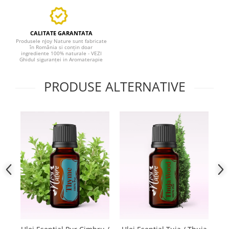
CALITATE GARANTATA
Produsele nJoy Nature sunt fabricate
în România si conțin doar
ingrediente 100% naturale - VEZI
Ghidul siguranței in Aromaterapie
PRODUSE ALTERNATIVE