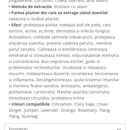
zingiberene, curcumin, cineol, borneol, acid valeric
• Metoda de extractie
: distilare cu aburi
• Partea plantei din care se extrage uleiul esential
:
radacina si bulbul plantei
• Efect
: protejeaza pielea, trateaza boli de piele, rani
minore, acnee, eczeme, dermatita si infectii fungice.
Antioxidant, combate semnele imbatranirii, protejeaza
impotriva soarelui, previne caderea parului, mentine
parul sanatos. Calmeaza si echilibreaza, centreaza
emotional si stimuleaza mintea, imbunatateste memoria
si concentrarea. Bun impotriva artritei, gutei si
problemelor incheieturilor, incalzeste si relaxeaza
muschii, indeparteaza durerile, incordarea, tensionarea
si inflamarea. Decongestioneaza, ajuta sistemul imunitar
si mentine ficatul sanatos. Antiseptic, antialergenic,
antitumoral, carminativ. Previne aparitia cancerului,
stimuleaza circulatia, protejeaza inima
• Uleiuri compatibile
: Cinnamon, Clary Sage, Clove,
Ginger, Juniper, Lavender, Orange, Rosemary, Ylang
Ylang, Nutmeg.
Proprietati