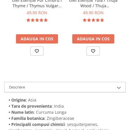
Ul
Ulei Esenţial Pur Cimbru /
Ulei Esenţial Tuia / Thuja
/
Thyme / Thymus Vulgaris
Wood / Thuja
15ml - Aromaterapie
Occidentalis 15ml -
49,90 RON
49,90 RON
Sigura | nJoy Nature
Aromaterapie Sigura |
nJoy Nature
ADAUGA IN COS
ADAUGA IN COS
Descriere
• Origine
: Asia
• Tara de provenienta
: India
• Nume latin
: Curcuma Longa
• Familia botanica
: Zingiberaceae
• Principalii compusi chimici
: sesquiterpenes,