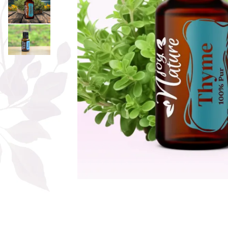
Rose - instrumentul iubirii
Chakrele si Uleiurile Esentiale
Arome tomnatice pentru încălzirea
sufletului
Uleiul esențial de Ravintsara
Lună plină, bine ai revenit, te simt
!
Uleiul esenţial de Tămâie
Cum integrăm uleiurile esențiale în
viața de zi cu zi ?
8 Mituri despre uleiurile esențiale
Crăciun iubit, bine ai venit!
Ghidul Uleiurilor Esentiale
Ce trebuie sa stim atunci cand
folosim Uleiuri Esentiale
TOP 6 uleiuri Esentiale pentru a