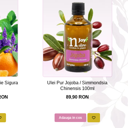
pie Sigura
Ulei Pur Jojoba / Simmondsia
Chinensis 100ml
 RON
89,90 RON
Adauga in cos