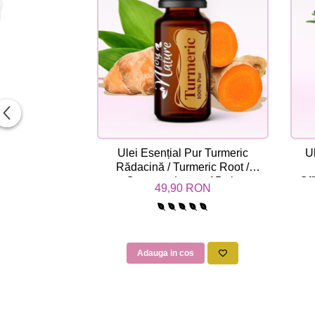
Ulei Esențial Pur Turmeric
U
Rădacină / Turmeric Root /
Curcuma Longa 15ml -
Off
49,90 RON
Aromaterapie Sigura | nJoy
Nature
Adauga in cos