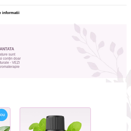
 informatii
ANTATA
ture sunt
si conțin doar
urale - VEZI
 Aromaterapie
NOU