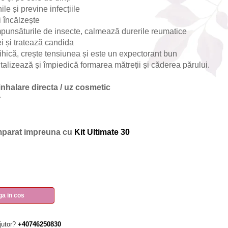
ile și previne infecțiile
i încălzește
punsăturile de insecte, calmează durerile reumatice
ei și tratează candida
psihică, crește tensiunea și este un expectorant bun
talizează și împiedică formarea mătreții și căderea părului.
 inhalare directa / uz cosmetic
r
umparat impreuna cu
Kit Ultimate 30
a in cos
jutor?
+40746250830