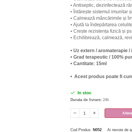
• Antiseptic, dezinfectează răn
• Întărește sistemul imunitar ș
• Calmează mâncărimile și îm
• Ajută la îndepărtarea celulit
• Crește rezistența fizică și 
• Echilibrează, calmează, revi
• Uz extern / aromaterapie /
• Grad terapeutic / 100% pu
• Cantitate: 15ml
• Acest produs poate fi c
In stoc
Durata de livrare:
24h
Adaug
Cod Produs:
N052
Ai nevoie de a