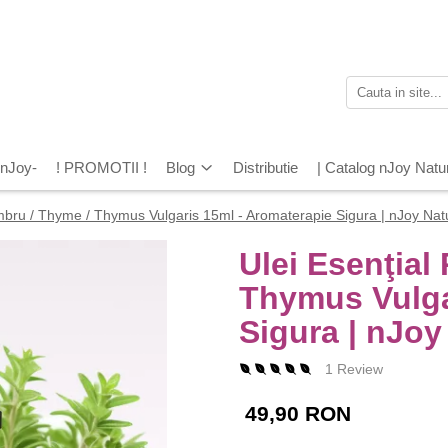
 nJoy-
! PROMOTII !
Blog
Distributie
| Catalog nJoy Natu
imbru / Thyme / Thymus Vulgaris 15ml - Aromaterapie Sigura | nJoy Nat
Ulei Esenţial
Thymus Vulga
Sigura | nJoy
1 Review
49,90 RON