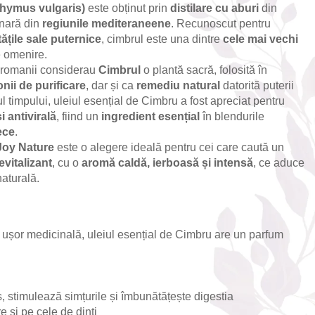
Thymus vulgaris)
este obținut prin
distilare cu aburi
din
inară din
regiunile mediteraneene
. Recunoscut pentru
ățile sale puternice
, cimbrul este una dintre
cele mai vechi
e omenire.
și romanii considerau
Cimbrul
o plantă sacră, folosită în
onii de purificare
, dar și ca
remediu natural
datorită puterii
 timpului, uleiul esențial de Cimbru a fost apreciat pentru
i antivirală
, fiind un
ingredient esențial
în blendurile
ece
.
Joy Nature
este o alegere ideală pentru cei care caută un
evitalizant
, cu o
aromă caldă, ierboasă și intensă
, ce aduce
naturală.
ușor medicinală, uleiul esențial de Cimbru are un parfum
, stimulează simțurile și îmbunătățește digestia
 și pe cele de dinți