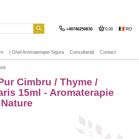
RO
+40746250830
0,00
re
| Ghid Aromaterapie Sigura
Consultanță
Contact
ure
 Pur Cimbru / Thyme /
ris 15ml - Aromaterapie
 Nature