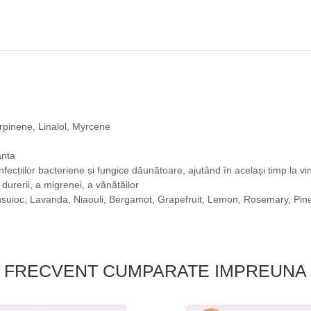
inene, Linalol, Myrcene
anta
a infecțiilor bacteriene și fungice dăunătoare, ajutând în același timp la v
a durerii, a migrenei, a vânătăilor
usuioc, Lavanda, Niaouli, Bergamot, Grapefruit, Lemon, Rosemary, Pin
FRECVENT CUMPARATE IMPREUNA