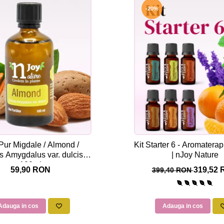
-20%
Pur Migdale / Almond /
Kit Starter 6 - Aromatera
s Amygdalus var. dulcis
| nJoy Nature
100ml
59,90 RON
319,52
399,40 RON
Adauga in cos
Adauga in cos