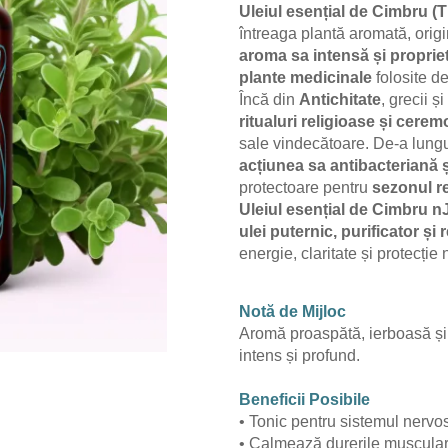
Uleiul esențial de Cimbru (
întreaga plantă aromată, orig
aroma sa intensă și propriet
plante medicinale
folosite d
Încă din
Antichitate
, grecii 
ritualuri religioase și cerem
sale vindecătoare. De-a lungul
acțiunea sa antibacteriană ș
protectoare pentru
sezonul r
Uleiul esențial de Cimbru n
ulei puternic, purificator și r
energie, claritate și protecție 
Notă de Mijloc
Aromă proaspătă, ierboasă și 
intens și profund.
Beneficii Posibile
• Tonic pentru sistemul nervos
• Calmează durerile musculare