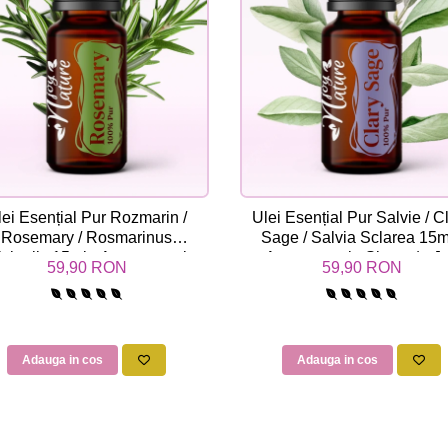
lei Esențial Pur Rozmarin /
Ulei Esențial Pur Salvie / C
Rosemary / Rosmarinus
Sage / Salvia Sclarea 15m
icinalis 15ml - Aromaterapie
Aromaterapie Sigura | nJ
59,90 RON
59,90 RON
Sigura | nJoy Nature
Nature
Adauga in cos
Adauga in cos