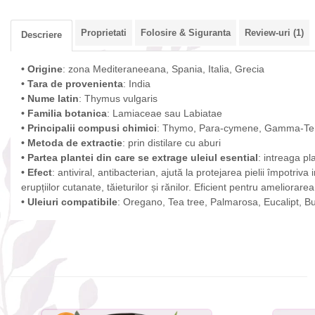
Proprietati
Folosire & Siguranta
Review-uri
(1)
Descriere
• Origine
: zona Mediteraneeana, Spania, Italia, Grecia
• Tara de provenienta
: India
• Nume latin
: Thymus vulgaris
• Familia botanica
: Lamiaceae sau Labiatae
• Principalii compusi chimici
: Thymo, Para-cymene, Gamma-Terp
• Metoda de extractie
: prin distilare cu aburi
• Partea plantei din care se extrage uleiul esential
: intreaga pl
• Efect
: antiviral, antibacterian, ajută la protejarea pielii împotriv
erupțiilor cutanate, tăieturilor și rănilor. Eficient pentru ameliorare
• Uleiuri compatibile
: Oregano, Tea tree, Palmarosa, Eucalipt, B