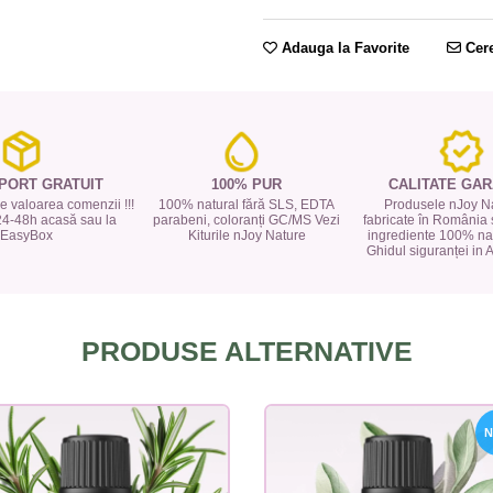
Adauga la Favorite
Cere
PORT GRATUIT
100% PUR
CALITATE GAR
 de valoarea comenzii !!!
100% natural fără SLS, EDTA
Produsele nJoy Na
24-48h acasă sau la
parabeni, coloranți GC/MS Vezi
fabricate în România 
EasyBox
Kiturile nJoy Nature
ingrediente 100% nat
Ghidul siguranței in
PRODUSE ALTERNATIVE