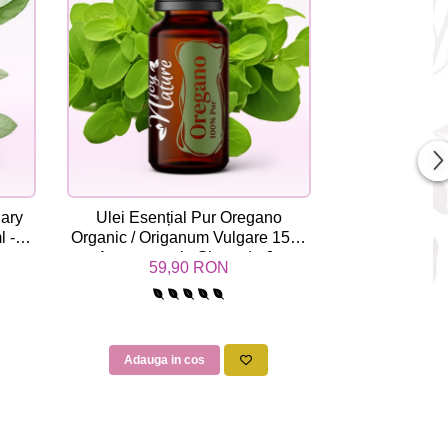
lary
Ulei Esențial Pur Oregano
Ulei Esențial 
l -
Organic / Origanum Vulgare 15ml
Chamomile /
oy
- Aromaterapie Sigura | nJoy
5ml / 15ml - A
59,90 RON
de la
Nature
nJo
Adauga in cos
Vezi Var