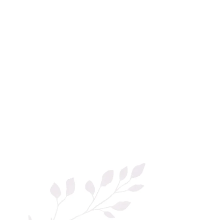
combate Depresia
Imbratiseaza Toamna
Aromele Sarbatorilor de Iarna
Self love* In Asteptarea Soarelui
Pericole_vs_beneficii