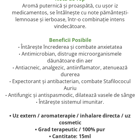
Aromă puternică și proaspătă, cu ușor iz
medicamentos, se întâlnește cu note pământești-
lemnoase și ierboase, într-o combinație intens
vindecătoare.
Beneficii Posibile
Întărește încrederea și combate anxietatea
•
Antimicrobian, distruge microorganismele
•
dăunătoare din aer
Antiacneic, analgezic, antiinflamator, atenuează
•
durerea
Expectorant și antibacterian, combate Stafilococul
•
Auriu
Antifungic și antispasmodic, dilatează vasele de sânge
•
Întărește sistemul imunitar.
•
• Uz extern / aromaterapie / inhalare directa / uz
cosmetic
• Grad terapeutic / 100% pur
• Cantitate: 15ml