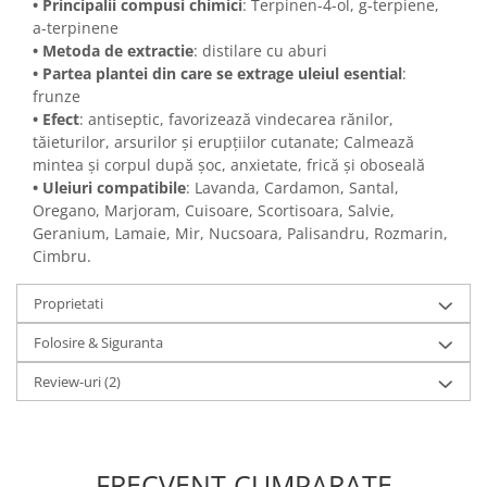
• Principalii compusi chimici
: Terpinen-4-ol, g-terpiene,
a-terpinene
• Metoda de extractie
: distilare cu aburi
• Partea plantei din care se extrage uleiul esential
:
frunze
• Efect
: antiseptic, favorizează vindecarea rănilor,
tăieturilor, arsurilor și erupțiilor cutanate; Calmează
mintea și corpul după șoc, anxietate, frică și oboseală
• Uleiuri compatibile
: Lavanda, Cardamon, Santal,
Oregano, Marjoram, Cuisoare, Scortisoara, Salvie,
Geranium, Lamaie, Mir, Nucsoara, Palisandru, Rozmarin,
Cimbru.
Proprietati
Folosire & Siguranta
Review-uri
(2)
FRECVENT CUMPARATE