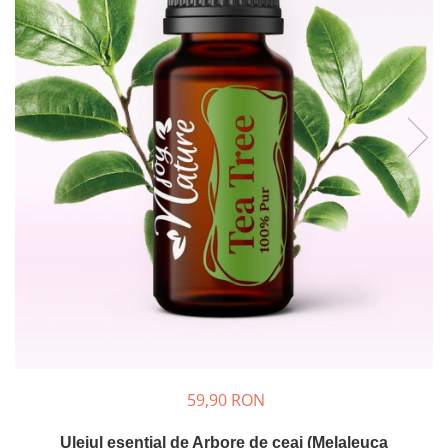
Rose - instrumentul iubirii
Chakrele si Uleiurile Esentiale
Arome tomnatice pentru încălzirea
sufletului
Uleiul esențial de Ravintsara
Lună plină, bine ai revenit, te simt
!
Uleiul esenţial de Tămâie
Cum integrăm uleiurile esențiale în
viața de zi cu zi ?
8 Mituri despre uleiurile esențiale
Crăciun iubit, bine ai venit!
Ghidul Uleiurilor Esentiale
Ce trebuie sa stim atunci cand
59,90 RON
folosim Uleiuri Esentiale
TOP 6 uleiuri Esentiale pentru a
Uleiul esențial de Arbore de ceai (Melaleuca