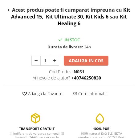
• Acest produs poate fi cumparat impreuna cu
Kit
Advanced 15
,
Kit Ultimate 30
,
Kit Kids 6
sau
Kit
Healing 6
IN STOC
Durata de livrare:
24h
ADAUGA IN COS
Cod Produs:
N051
Ai nevoie de ajutor?
+40746250830
Adauga la Favorite
Cere informatii
TRANSPORT GRATUIT
100% PUR
!!! indiferent de valoarea comenzii !!!
100% natural fără SLS, EDTA
Livrăm în 24-48h acasă sau la
parabeni, coloranți GC/MS Vezi