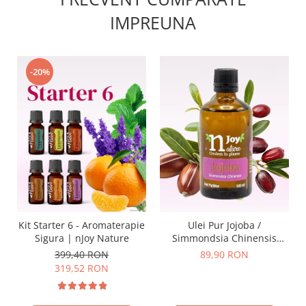
IMPREUNA
-20%
Kit Starter 6 - Aromaterapie
Ulei Pur Jojoba /
Sigura | nJoy Nature
Simmondsia Chinensis
100ml
399,40 RON
89,90 RON
319,52 RON