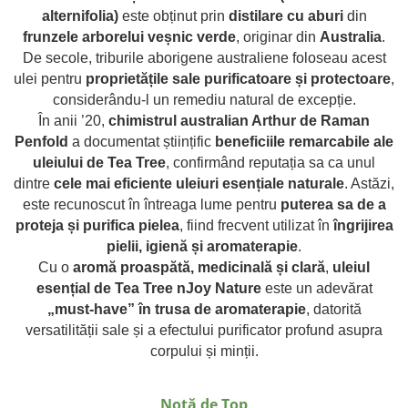
combate Depresia
alternifolia)
este obținut prin
distilare cu aburi
din
frunzele arborelui veșnic verde
, originar din
Australia
.
Imbratiseaza Toamna
De secole, triburile aborigene australiene foloseau acest
Aromele Sarbatorilor de Iarna
ulei pentru
proprietățile sale purificatoare și protectoare
,
Self love* In Asteptarea Soarelui
considerându-l un remediu natural de excepție.
În anii ’20,
chimistrul australian Arthur de Raman
Pericole_vs_beneficii
Penfold
a documentat științific
beneficiile remarcabile ale
uleiului de Tea Tree
, confirmând reputația sa ca unul
dintre
cele mai eficiente uleiuri esențiale naturale
. Astăzi,
este recunoscut în întreaga lume pentru
puterea sa de a
proteja și purifica pielea
, fiind frecvent utilizat în
îngrijirea
pielii, igienă și aromaterapie
.
Cu o
aromă proaspătă, medicinală și clară
,
uleiul
esențial de Tea Tree nJoy Nature
este un adevărat
„must-have” în trusa de aromaterapie
, datorită
versatilității sale și a efectului purificator profund asupra
corpului și minții.
Notă de Top