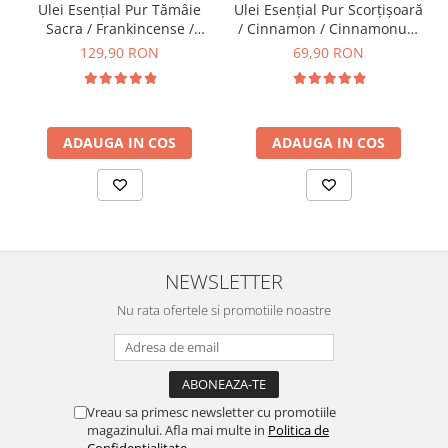
Ulei Esențial Pur Tămâie
Ulei Esențial Pur Scorțișoară
Sacra / Frankincense /
/ Cinnamon / Cinnamonum
Boswellia Carterii 15ml -
Zeylsnicum 15ml -
129,90 RON
69,90 RON
Aromaterapie Sigura | nJoy
Aromaterapie Sigura | nJoy
Nature
Nature
ADAUGA IN COS
ADAUGA IN COS
NEWSLETTER
Nu rata ofertele si promotiile noastre
Vreau sa primesc newsletter cu promotiile
magazinului. Afla mai multe in
Politica de
Confidentialitate