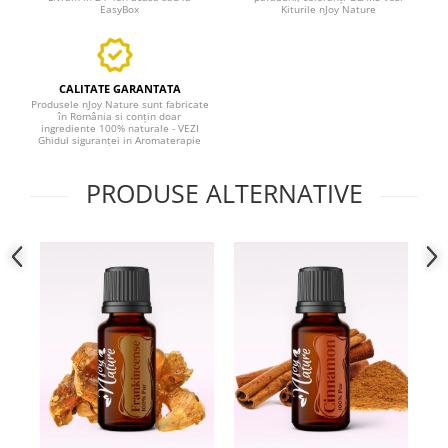
EasyBox
Kiturile nJoy Nature
CALITATE GARANTATA
Produsele nJoy Nature sunt fabricate
în România si conțin doar
ingrediente 100% naturale - VEZI
Ghidul siguranței in Aromaterapie
PRODUSE ALTERNATIVE