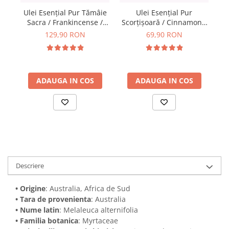
Ul
Ulei Esențial Pur Tămâie
Ulei Esențial Pur
Sacra / Frankincense /
Scorțișoară / Cinnamon /
A
Boswellia Carterii 15ml -
Cinnamonum Zeylsnicum
129,90 RON
69,90 RON
Aromaterapie Sigura |
15ml - Aromaterapie
nJoy Nature
Sigura | nJoy Nature
ADAUGA IN COS
ADAUGA IN COS
Descriere
• Origine
: Australia, Africa de Sud
• Tara de provenienta
: Australia
• Nume latin
: Melaleuca alternifolia
• Familia botanica
: Myrtaceae