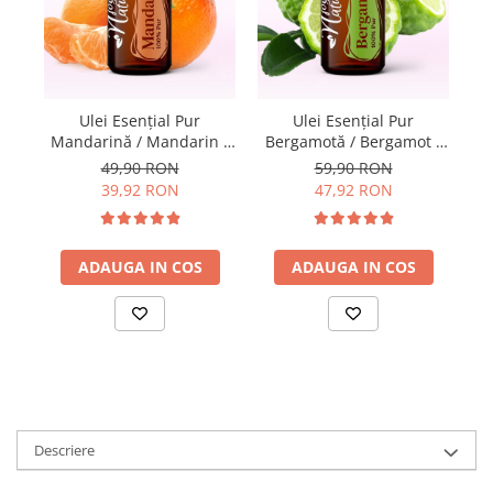
Ulei Esenţial Pur
Ulei Esențial Pur
Mandarină / Mandarin /
Bergamotă / Bergamot /
Citrus Reticulata 15ml -
Citrus Aur Bergamia 15ml
49,90 RON
59,90 RON
A
Aromaterapie Sigura |
- Aromaterapie Sigura |
39,92 RON
47,92 RON
nJoy Nature
nJoy Nature
ADAUGA IN COS
ADAUGA IN COS
Descriere