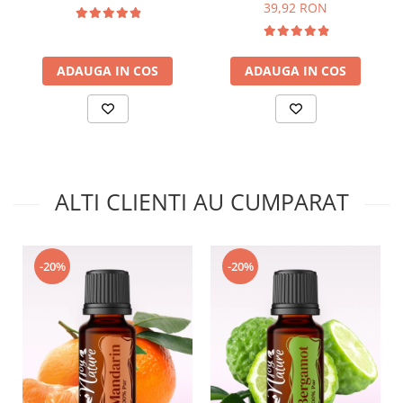
| nJoy Nature
Nature
39,92 RON
ADAUGA IN COS
ADAUGA IN COS
ALTI CLIENTI AU CUMPARAT
-20%
-20%