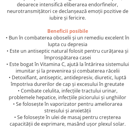
deoarece intensifică eliberarea endorfinelor,
neurotransmițători ce declanşează emoții pozitive de
iubire și fericire.
Beneficii posibile
• Bun în combaterea oboselii și un remediu excelent în
lupta cu depresia
• Este un antiseptic natural folosit pentru curățarea și
împrospătarea casei
• Este bogat în Vitamina C, ajută la întărirea sistemului
imunitar și la prevenirea și combaterea răcelii
• Detoxifiant, antiseptic, antidepresiv, diuretic, luptă
împotriva durerilor de cap și excesului în greutate
• Combate celulita, infecțiile tractului urinar,
problemele hepatice, infecțiile piciorului și unghiilor
• Se folosește în vaporizator pentru ameliorarea
stresului și anxietății
• Se folosește în ulei de masaj pentru creșterea
capacității de exprimare, masând ușor plexul solar.