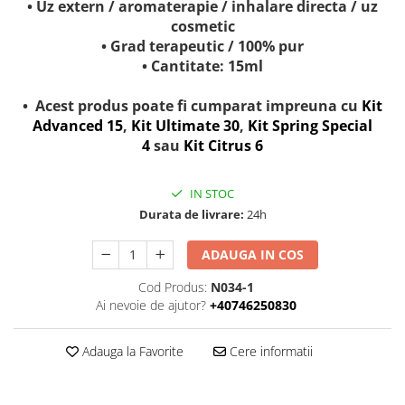
• Uz extern / aromaterapie / inhalare directa / uz
cosmetic
• Grad terapeutic / 100% pur
• Cantitate: 15ml
• Acest produs poate fi cumparat impreuna cu
Kit
Advanced 15
,
Kit Ultimate 30
,
Kit Spring Special
4
sau
Kit Citrus 6
IN STOC
Durata de livrare:
24h
ADAUGA IN COS
Cod Produs:
N034-1
Ai nevoie de ajutor?
+40746250830
Adauga la Favorite
Cere informatii