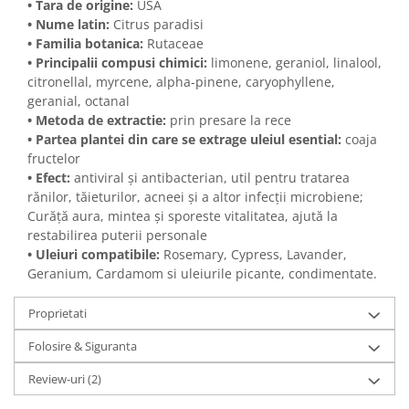
• Tara de origine:
USA
• Nume latin:
Citrus paradisi
• Familia botanica:
Rutaceae
• Principalii compusi chimici:
limonene, geraniol, linalool,
citronellal, myrcene, alpha-pinene, caryophyllene,
geranial, octanal
• Metoda de extractie:
prin presare la rece
• Partea plantei din care se extrage uleiul esential:
coaja
fructelor
• Efect:
antiviral și antibacterian, util pentru tratarea
rănilor, tăieturilor, acneei și a altor infecții microbiene;
Curăță aura, mintea și sporeste vitalitatea, ajută la
restabilirea puterii personale
•
Uleiuri compatibile
:
Rosemary, Cypress, Lavander,
Geranium, Cardamom si uleiurile picante, condimentate.
Proprietati
Folosire & Siguranta
Review-uri
(2)