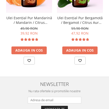
Ulei Esenţial Pur Mandarină
Ulei Esențial Pur Bergamotă
/ Mandarin / Citrus
/ Bergamot / Citrus Aur
Reticulata 15ml -
Bergamia 15ml -
49,90 RON
59,90 RON
Aromaterapie Sigura | nJoy
Aromaterapie Sigura | nJoy
39,92 RON
47,92 RON
Nature
Nature
ADAUGA IN COS
ADAUGA IN COS
NEWSLETTER
Nu rata ofertele si promotiile noastre