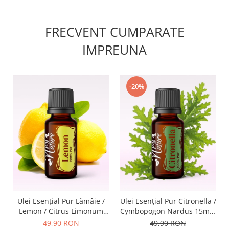
FRECVENT CUMPARATE
IMPREUNA
-20%
Ulei Esenţial Pur Lămâie /
Ulei Esenţial Pur Citronella /
Lemon / Citrus Limonum
Cymbopogon Nardus 15ml -
15ml - Aromaterapie Sigura
Aromaterapie Sigura | nJoy
49,90 RON
49,90 RON