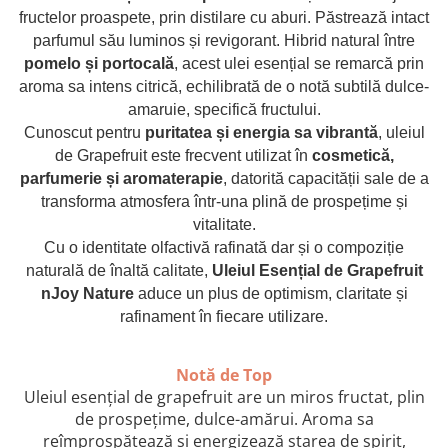
combate Depresia
fructelor proaspete,
prin distilare cu aburi
.
P
ăstr
eaz
ă intact
parfumul său luminos și revigorant. Hibrid natural între
Imbratiseaza Toamna
pomelo și portocală
, acest ulei esențial se remarcă prin
Aromele Sarbatorilor de Iarna
aroma sa intens citrică, echilibrată de o notă subtilă dulce-
Self love* In Asteptarea Soarelui
amaruie, specifică fructului.
Cunoscut pentru
puritatea și energia sa vibrantă
, uleiul
Pericole_vs_beneficii
de Grapefruit este frecvent utilizat în
cosmetică,
parfumerie și aromaterapie
, datorită capacității sale de a
transforma atmosfera într-una plină de prospețime și
vitalitate.
Cu o identitate olfactivă rafinată
dar
și o compoziție
naturală de înaltă calitate,
U
leiul
E
sențial de Grapefruit
nJoy Nature
aduce un plus de optimism
,
claritate
și
rafinament în fiecare utilizare.
Notă de Top
Uleiul esențial de grapefruit are un miros fructat, plin
de prospețime, dulce-amărui. Aroma sa
reîmprospătează și energizează starea de spirit,