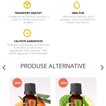
TRANSPORT GRATUIT
100% PUR
!!! indiferent de valoarea comenzii !!!
100% natural fără SLS, EDTA
Livrăm în 24-48h acasă sau la
parabeni, coloranți GC/MS Vezi
EasyBox
Kiturile nJoy Nature
CALITATE GARANTATA
Produsele nJoy Nature sunt fabricate
în România si conțin doar
ingrediente 100% naturale - VEZI
Ghidul siguranței in Aromaterapie
PRODUSE ALTERNATIVE
-20%
-20%