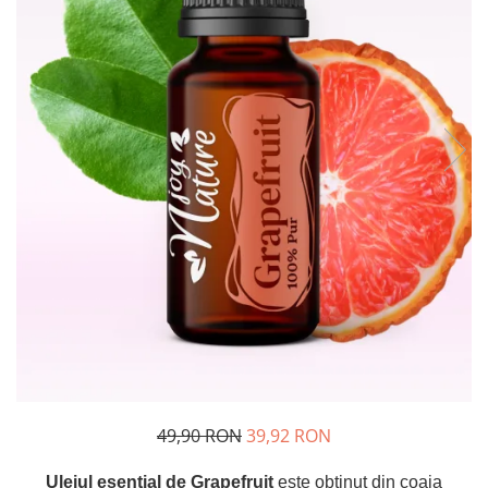
Rose - instrumentul iubirii
Chakrele si Uleiurile Esentiale
Arome tomnatice pentru încălzirea
sufletului
Uleiul esențial de Ravintsara
Lună plină, bine ai revenit, te simt
!
Uleiul esenţial de Tămâie
Cum integrăm uleiurile esențiale în
viața de zi cu zi ?
8 Mituri despre uleiurile esențiale
Crăciun iubit, bine ai venit!
Ghidul Uleiurilor Esentiale
Ce trebuie sa stim atunci cand
49,90 RON
39,92 RON
folosim Uleiuri Esentiale
TOP 6 uleiuri Esentiale pentru a
Uleiul esențial de Grapefruit
este obținut
din coaja