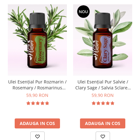
NOU
Ulei Esențial Pur Rozmarin /
Ulei Esențial Pur Salvie /
Rosemary / Rosmarinus
Clary Sage / Salvia Sclarea
Officinalis 15ml -
15ml - Aromaterapie Sigura
59,90 RON
59,90 RON
Aromaterapie Sigura | nJoy
| nJoy Nature
Nature
ADAUGA IN COS
ADAUGA IN COS