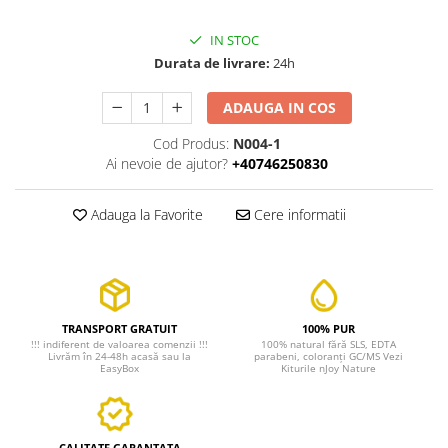
IN STOC
Durata de livrare:
24h
ADAUGA IN COS
Cod Produs:
N004-1
Ai nevoie de ajutor?
+40746250830
Adauga la Favorite
Cere informatii
TRANSPORT GRATUIT
100% PUR
!!! indiferent de valoarea comenzii !!!
100% natural fără SLS, EDTA
Livrăm în 24-48h acasă sau la
parabeni, coloranți GC/MS Vezi
EasyBox
Kiturile nJoy Nature
CALITATE GARANTATA