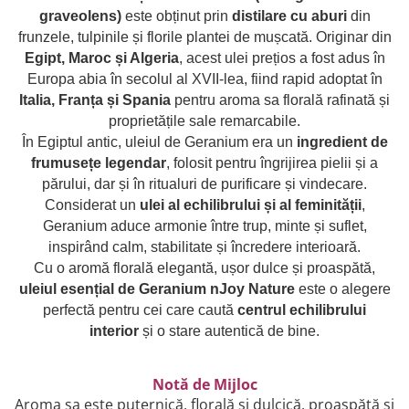
combate Depresia
graveolens)
este obținut prin
distilare cu aburi
din
frunzele, tulpinile și florile plantei de mușcată. Originar din
Imbratiseaza Toamna
Egipt, Maroc și Algeria
, acest ulei prețios a fost adus în
Aromele Sarbatorilor de Iarna
Europa abia în secolul al XVII-lea, fiind rapid adoptat în
Self love* In Asteptarea Soarelui
Italia, Franța și Spania
pentru aroma sa florală rafinată și
proprietățile sale remarcabile.
Pericole_vs_beneficii
În Egiptul antic, uleiul de Geranium era un
ingredient de
frumusețe legendar
, folosit pentru îngrijirea pielii și a
părului, dar și în ritualuri de purificare și vindecare.
Considerat un
ulei al echilibrului și al feminității
,
Geranium aduce armonie între trup, minte și suflet,
inspirând calm, stabilitate și încredere interioară.
Cu o aromă florală elegantă, ușor dulce și proaspătă,
uleiul esențial de Geranium nJoy Nature
este o alegere
perfectă pentru cei care caută
centrul echilibrului
interior
și o stare autentică de bine.
Notă de Mijloc
Aroma sa este puternică, florală și dulcică, proaspătă și