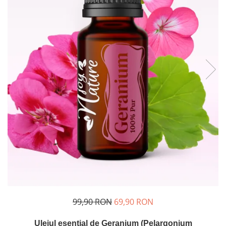
Rose - instrumentul iubirii
Chakrele si Uleiurile Esentiale
Arome tomnatice pentru încălzirea
sufletului
Uleiul esențial de Ravintsara
Lună plină, bine ai revenit, te simt
!
Uleiul esenţial de Tămâie
Cum integrăm uleiurile esențiale în
viața de zi cu zi ?
8 Mituri despre uleiurile esențiale
Crăciun iubit, bine ai venit!
Ghidul Uleiurilor Esentiale
Ce trebuie sa stim atunci cand
99,90 RON
69,90 RON
folosim Uleiuri Esentiale
TOP 6 uleiuri Esentiale pentru a
Uleiul esențial de Geranium (Pelargonium