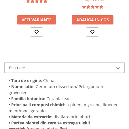
Aromaterapie Sigura |
nJoy Nature
VEZI VARIANTE
ADAUGA IN COS
Descriere
• Tara de origine:
China
• Nume latin:
Geranium dissectum/ Pelargonium
graveolens
• Familia botanica:
Geraniaceae
• Principalii compusi chimici:
a-pinen, myrcene, limonen,
menthone, geraniol
• Metoda de extractie:
distilare prin aburi
• Partea plantei din care se extrage uleiul
esential:
frunze, tulpini si flori