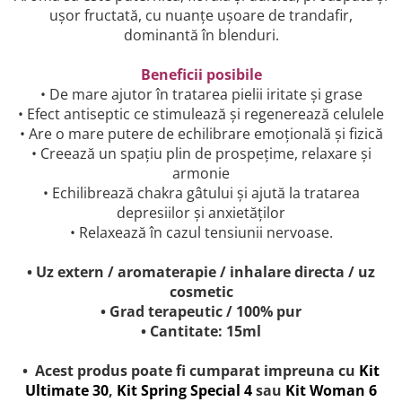
ușor fructată, cu nuanțe ușoare de trandafir,
dominantă în blenduri.
Beneficii posibile
• De mare ajutor în tratarea pielii iritate și grase
• Efect antiseptic ce stimulează și regenerează celulele
• Are o mare putere de echilibrare emoțională și fizică
• Creează un spațiu plin de prospețime, relaxare și
armonie
• Echilibrează chakra gâtului și ajută la tratarea
depresiilor și anxietăților
• Relaxează în cazul tensiunii nervoase.
• Uz extern / aromaterapie / inhalare directa / uz
cosmetic
• Grad terapeutic / 100% pur
• Cantitate: 15ml
• Acest produs poate fi cumparat impreuna cu
Kit
Ultimate 30
,
Kit Spring Special 4
sau
Kit Woman 6