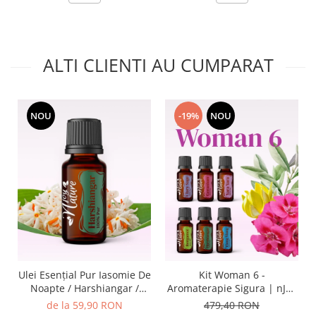
ALTI CLIENTI AU CUMPARAT
NOU
-19%
NOU
Ulei Esențial Pur Iasomie De
Kit Woman 6 -
Noapte / Harshiangar /
Aromaterapie Sigura | nJoy
Nyctanthes Arbortristis 5ml
Nature
de la 59,90 RON
479,40 RON
/ 15ml - Aromaterapie