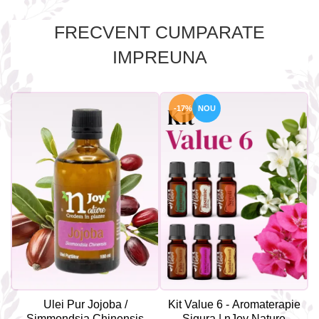
FRECVENT CUMPARATE
IMPREUNA
-17%
NOU
Ulei Pur Jojoba /
Kit Value 6 - Aromaterapie
Simmondsia Chinensis
Sigura | nJoy Nature