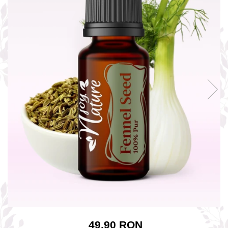
Rose - instrumentul iubirii
Chakrele si Uleiurile Esentiale
Arome tomnatice pentru încălzirea
sufletului
Uleiul esențial de Ravintsara
Lună plină, bine ai revenit, te simt
!
Uleiul esenţial de Tămâie
Cum integrăm uleiurile esențiale în
viața de zi cu zi ?
8 Mituri despre uleiurile esențiale
Crăciun iubit, bine ai venit!
Ghidul Uleiurilor Esentiale
Ce trebuie sa stim atunci cand
folosim Uleiuri Esentiale
49,90 RON
TOP 6 uleiuri Esentiale pentru a