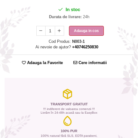
In stoc
Durata de livrare:
24h
Adauga in cos
Cod Produs:
N003-1
Ai nevoie de ajutor?
+40746250830
Adauga la Favorite
Cere informatii
TRANSPORT GRATUIT
!!! indiferent de valoarea comenzii !!!
Livrăm în 24-48h acasă sau la EasyBox
100% PUR
100% natural fără SLS, EDTA parabeni,