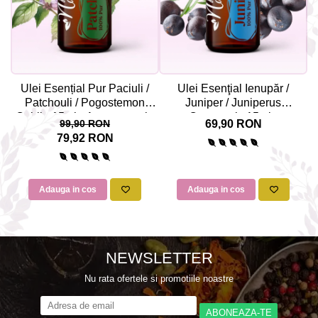
Ulei Esențial Pur Paciuli /
Ulei Esenţial Ienupăr /
U
Patchouli / Pogostemon
Juniper / Juniperus
Cablin 15ml - Aromaterapie
Communis 15ml -
N
99,90 RON
69,90 RON
Sigura | nJoy Nature
Aromaterapie Sigura | nJoy
1
79,92 RON
Nature
Adauga in cos
Adauga in cos
NEWSLETTER
Nu rata ofertele si promotiile noastre