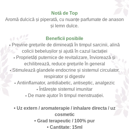
Notă de Top
Aromă dulcică și piperată, cu nuanțe parfumate de anason
și lemn dulce.
Beneficii posibile
Previne grețurile de dimineață în timpul sarcinii, alină
•
colicii bebelușilor și ajută în cazul lactației
Proprietăți puternice de revitalizare, înviorează și
•
echilibrează, reduce grețurile în general
Stimulează glandele endocrine și sistemul circulator,
•
respirator și digestiv
Antiinflamator, antidiabetic, antiseptic, analgezic
•
Întărește sistemul imunitar
•
De mare ajutor în timpul menstruației.
•
• Uz extern / aromaterapie / inhalare directa / uz
cosmetic
• Grad terapeutic / 100% pur
• Cantitate: 15ml