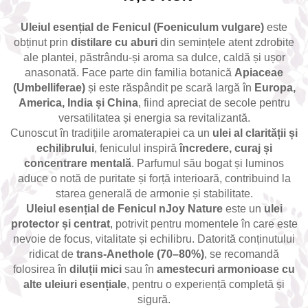
combate Depresia
Uleiul esențial de Fenicul (Foeniculum vulgare)
este
Imbratiseaza Toamna
obținut prin
distilare cu aburi
din semințele atent zdrobite
Aromele Sarbatorilor de Iarna
ale plantei, păstrându-și aroma sa dulce, caldă și ușor
anasonată. Face parte din familia botanică
Apiaceae
Self love* In Asteptarea Soarelui
(Umbelliferae)
și este răspândit pe scară largă în
Europa,
Pericole_vs_beneficii
America, India și China
, fiind apreciat de secole pentru
versatilitatea și energia sa revitalizantă.
Cunoscut în tradițiile aromaterapiei ca un
ulei al clarității și
echilibrului
, feniculul inspiră
încredere, curaj și
concentrare mentală
. Parfumul său bogat și luminos
aduce o notă de puritate și forță interioară, contribuind la
starea generală de armonie și stabilitate.
Uleiul esențial de Fenicul nJoy Nature
este un
ulei
protector și centrat
, potrivit pentru momentele în care este
nevoie de focus, vitalitate și echilibru. Datorită conținutului
ridicat de
trans-Anethole (70–80%)
, se recomandă
folosirea în
diluții mici
sau în
amestecuri armonioase cu
alte uleiuri esențiale
, pentru o experiență completă și
sigură.