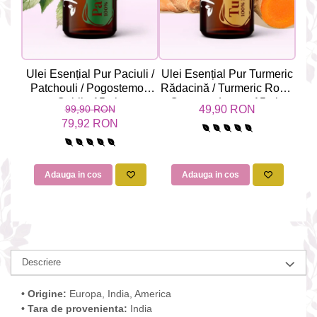
Ulei Esențial Pur Paciuli /
Ulei Esențial Pur Turmeric
Ule
Patchouli / Pogostemon
Rădacină / Turmeric Root /
Sem
Cablin 15ml -
Curcuma Longa 15ml -
99,90 RON
49,90 RON
Aromaterapie Sigura | nJoy
Aromaterapie Sigura | nJoy
Aro
79,92 RON
Nature
Nature
Adauga in cos
Adauga in cos
Descriere
• Origine:
Europa, India, America
• Tara de provenienta:
India