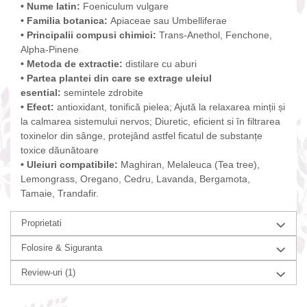
•
Nume latin
:
Foeniculum vulgare
•
Familia botanica
:
Apiaceae sau Umbelliferae
•
Principalii compusi chimici
:
Trans-Anethol, Fenchone,
Alpha-Pinene
•
Metoda de extractie
:
distilare cu aburi
•
Partea plantei din care se extrage uleiul
esential
:
semintele zdrobite
•
Efect
:
antioxidant, tonifică pielea; Ajută la relaxarea minții și
la calmarea sistemului nervos; Diuretic, eficient si în filtrarea
toxinelor din sânge, protejând astfel ficatul de substanțe
toxice dăunătoare
•
Uleiuri compatibile
:
Maghiran, Melaleuca (Tea tree),
Lemongrass, Oregano, Cedru, Lavanda, Bergamota,
Tamaie, Trandafir.
Proprietati
Folosire & Siguranta
Review-uri
(1)