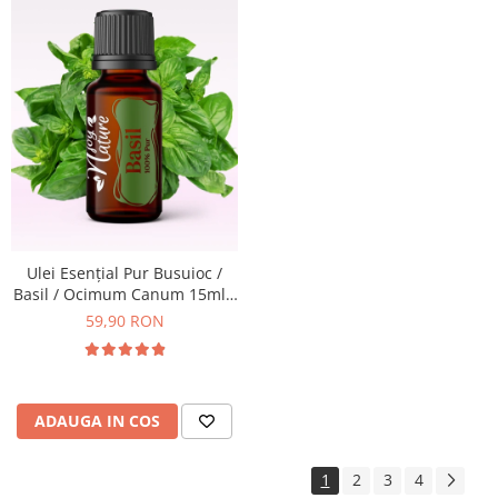
Ulei Esențial Pur Busuioc /
Basil / Ocimum Canum 15ml -
Aromaterapie Sigura | nJoy
59,90 RON
Nature
ADAUGA IN COS
1
2
3
4