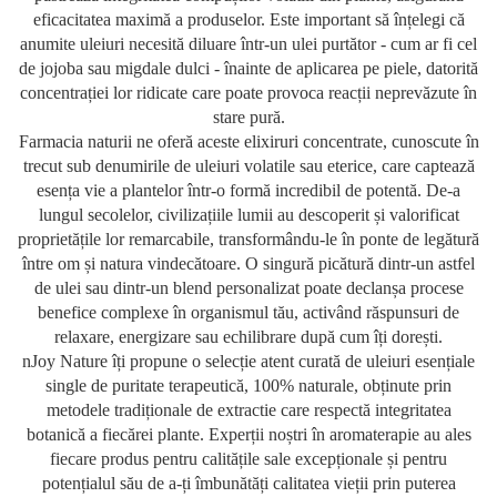
eficacitatea maximă a produselor. Este important să înțelegi că
anumite uleiuri necesită diluare într-un ulei purtător - cum ar fi cel
de jojoba sau migdale dulci - înainte de aplicarea pe piele, datorită
concentrației lor ridicate care poate provoca reacții neprevăzute în
stare pură.
Farmacia naturii ne oferă aceste elixiruri concentrate, cunoscute în
trecut sub denumirile de uleiuri volatile sau eterice, care captează
esența vie a plantelor într-o formă incredibil de potentă. De-a
lungul secolelor, civilizațiile lumii au descoperit și valorificat
proprietățile lor remarcabile, transformându-le în ponte de legătură
între om și natura vindecătoare. O singură picătură dintr-un astfel
de ulei sau dintr-un blend personalizat poate declanșa procese
benefice complexe în organismul tău, activând răspunsuri de
relaxare, energizare sau echilibrare după cum îți dorești.
nJoy Nature îți propune o selecție atent curată de uleiuri esențiale
single de puritate terapeutică, 100% naturale, obținute prin
metodele tradiționale de extractie care respectă integritatea
botanică a fiecărei plante. Experții noștri în aromaterapie au ales
fiecare produs pentru calitățile sale excepționale și pentru
potențialul său de a-ți îmbunătăți calitatea vieții prin puterea