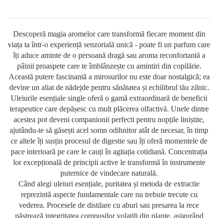
Descoperă magia aromelor care transformă fiecare moment din
viața ta într-o experiență senzorială unică - poate fi un parfum care
îți aduce aminte de o persoană dragă sau aroma reconfortantă a
pâinii proaspete care te îmblânzește cu amintiri din copilărie.
Această putere fascinantă a mirosurilor nu este doar nostalgică; ea
devine un aliat de nădejde pentru sănătatea și echilibrul tău zilnic.
Uleiurile esențiale single oferă o gamă extraordinară de beneficii
terapeutice care depășesc cu mult plăcerea olfactivă. Unele dintre
acestea pot deveni companionii perfecti pentru nopțile liniștite,
ajutându-te să găsești acel somn odihnitor atât de necesar, în timp
ce altele îți susțin procesul de digestie sau îți oferă momentele de
pace interioară pe care le cauți în agitația cotidiană. Concentrația
lor excepțională de principii active le transformă în instrumente
puternice de vindecare naturală.
Când alegi uleiuri esențiale, puritatea și metoda de extractie
reprezintă aspecte fundamentale care nu trebuie trecute cu
vederea. Procesele de distilare cu aburi sau presarea la rece
păstrează integritatea compușilor volatili din plante, asigurând