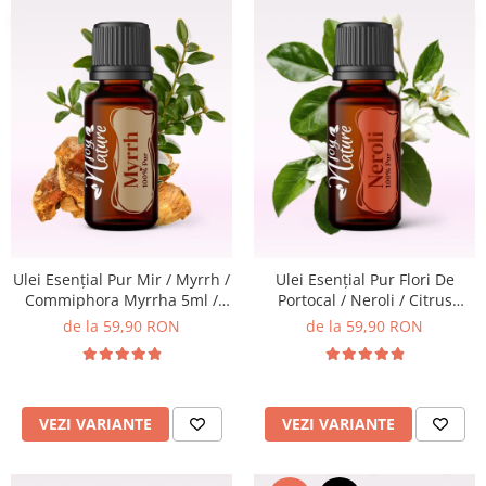
Ulei Esențial Pur Mir / Myrrh /
Ulei Esențial Pur Flori De
Commiphora Myrrha 5ml /
Portocal / Neroli / Citrus
15ml - Aromaterapie Sigura |
Aurantium 5ml / 15ml -
de la 59,90 RON
de la 59,90 RON
nJoy Nature
Aromaterapie Sigura | nJoy
Nature
VEZI VARIANTE
VEZI VARIANTE