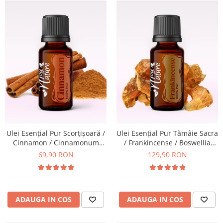
Ulei Esențial Pur Scorțișoară /
Ulei Esențial Pur Tămâie Sacra
Cinnamon / Cinnamonum
/ Frankincense / Boswellia
Zeylsnicum 15ml -
Carterii 15ml - Aromaterapie
69,90 RON
129,90 RON
Aromaterapie Sigura | nJoy
Sigura | nJoy Nature
Nature
ADAUGA IN COS
ADAUGA IN COS