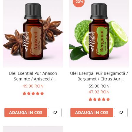
-20%
Ulei Esențial Pur Anason
Ulei Esențial Pur Bergamotă /
Seminţe / Aniseed /
Bergamot / Citrus Aur
Pimpinella Anisum 15ml -
Bergamia 15ml -
49,90 RON
59,90 RON
Aromaterapie Sigura | nJoy
Aromaterapie Sigura | nJoy
47,92 RON
Nature
Nature
ADAUGA IN COS
ADAUGA IN COS