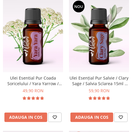
NOU
Ulei Esential Pur Coada
Ulei Esențial Pur Salvie / Clary
Soricelului / Yara Yarrow /
Sage / Salvia Sclarea 15ml -
Achillea Millefolium 15ml -
Aromaterapie Sigura | nJoy
49,90 RON
59,90 RON
Aromaterapie Sigura | nJoy
Nature
Nature
ADAUGA IN COS
ADAUGA IN COS