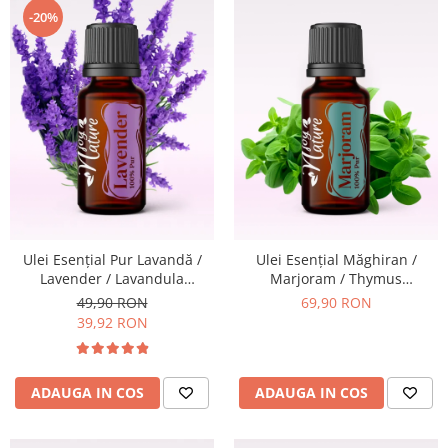
-20%
Ulei Esențial Pur Lavandă /
Ulei Esențial Măghiran /
Lavender / Lavandula
Marjoram / Thymus
Angustifolia 15ml -
Mastichina 15ml -
49,90 RON
69,90 RON
Aromaterapie Sigura | nJoy
Aromaterapie Sigura | nJoy
39,92 RON
Nature
Nature
ADAUGA IN COS
ADAUGA IN COS