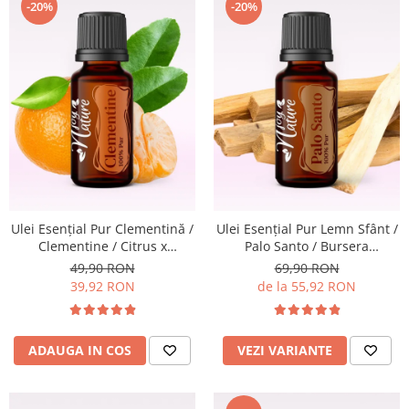
-20%
-20%
Ulei Esențial Pur Clementină /
Ulei Esențial Pur Lemn Sfânt /
Clementine / Citrus x
Palo Santo / Bursera
clementina 15ml -
Graveolens 5ml / 15ml -
49,90 RON
69,90 RON
Aromaterapie Sigura | nJoy
Aromaterapie Sigura | nJoy
39,92 RON
de la 55,92 RON
Nature
Nature
ADAUGA IN COS
VEZI VARIANTE