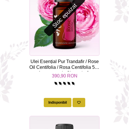
Stoc epuizat
Ulei Esențial Pur Trandafir / Rose
Oil Centifolia / Rosa Centifolia 5ml
- Aromaterapie Sigura | nJoy
390,90 RON
Nature
Indisponibil