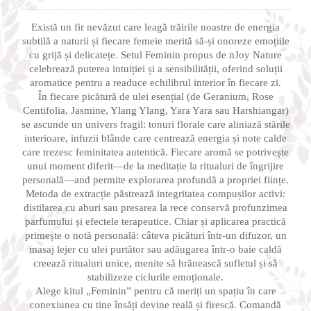
Există un fir nevăzut care leagă trăirile noastre de energia
subtilă a naturii și fiecare femeie merită să-și onoreze emoțiile
cu grijă și delicatețe. Setul Feminin propus de nJoy Nature
celebrează puterea intuiției și a sensibilității, oferind soluții
aromatice pentru a readuce echilibrul interior în fiecare zi.
În fiecare picătură de ulei esențial (de Geranium, Rose
Centifolia, Jasmine, Ylang Ylang, Yara Yara sau Harshiangar)
se ascunde un univers fragil: tonuri florale care aliniază stările
interioare, infuzii blânde care centrează energia și note calde
care trezesc feminitatea autentică. Fiecare aromă se potrivește
unui moment diferit—de la meditație la ritualuri de îngrijire
personală—and permite explorarea profundă a propriei ființe.
Metoda de extracție păstrează integritatea compușilor activi:
distilarea cu aburi sau presarea la rece conservă profunzimea
parfumului și efectele terapeutice. Chiar și aplicarea practică
primește o notă personală: câteva picături într-un difuzor, un
masaj lejer cu ulei purtător sau adăugarea într-o baie caldă
creează ritualuri unice, menite să hrănească sufletul și să
stabilizeze ciclurile emoționale.
Alege kitul „Feminin” pentru că meriți un spațiu în care
conexiunea cu tine însăți devine reală și firescă. Comandă