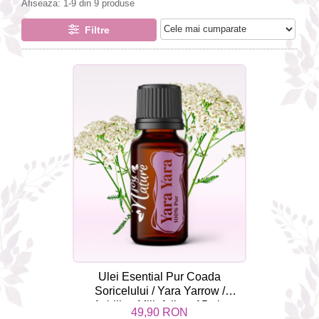
Afiseaza:
1-
9
din
9
produse
combate Depresia
Filtre
Imbratiseaza Toamna
Aromele Sarbatorilor de Iarna
Self love* In Asteptarea Soarelui
Pericole_vs_beneficii
Ulei Esential Pur Coada
Soricelului / Yara Yarrow /
Achillea Millefolium 15ml -
49,90 RON