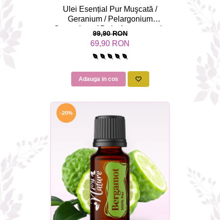
Ulei Esențial Pur Muşcată /
Geranium / Pelargonium
Graveolens 15ml - Aromaterapie
99,90 RON
Sigura | nJoy Nature
69,90 RON
Adauga in cos
-20%