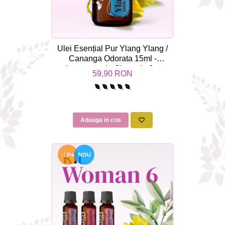
Ulei Esențial Pur Ylang Ylang /
Cananga Odorata 15ml -
Aromaterapie Sigura | nJoy
59,90 RON
Nature
Adauga in cos
-19%
NOU