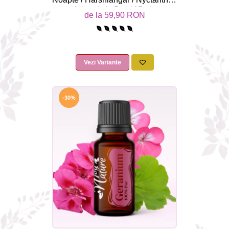
Arbortristis 5ml / 15ml -
de la 59,90 RON
Aromaterapie Sigura | nJoy
Nature
Vezi Variante
-30%