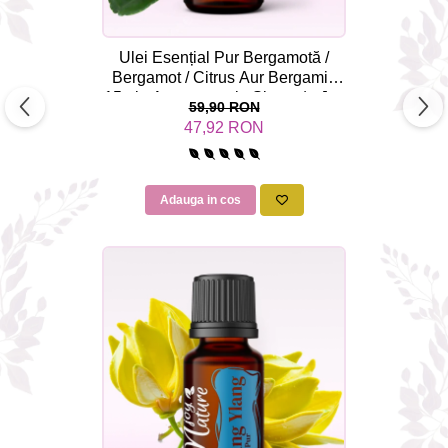
Ulei Esențial Pur Bergamotă /
Bergamot / Citrus Aur Bergamia
15ml - Aromaterapie Sigura | nJoy
59,90 RON
Nature
47,92 RON
Adauga in cos