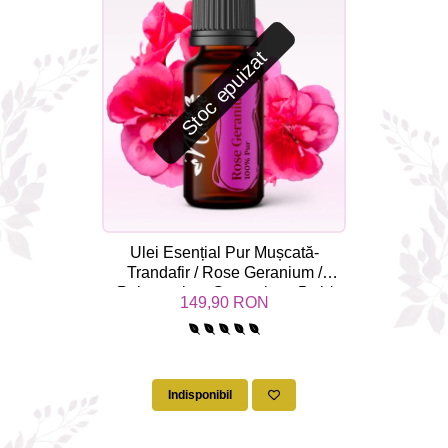
Stoc epuizat
Ulei Esențial Pur Mușcată-
Trandafir / Rose Geranium /
Pelargonium Graveolens 5ml /
149,90 RON
15ml - Aromaterapie Sigura | nJoy
Nature
Indisponibil