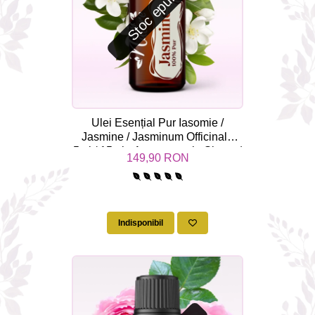
Stoc epuizat
Ulei Esențial Pur Iasomie /
Jasmine / Jasminum Officinale
5ml / 15ml - Aromaterapie Sigura |
149,90 RON
nJoy Nature
Indisponibil