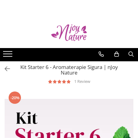
Uleiuri Esentiale nJoy
Blog
Uleiuri Single
De ce nJoy Nature?
Kituri
Uz intern
Feminin
15 idei creative
Masculin
Cum păstrăm uleiurile esenţiale
Kit Starter 6 - Aromaterapie Sigura | nJoy
Copii
Antiviral
Nature
Sezonul estival al uleiurilor
1 Review
esenţiale
Ah, insectele
-20%
Stiati ca...
Minte, trup si suflet
Harshiangar – o minune aromată
Puterea celor cinci elemente