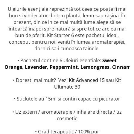
combate Depresia
Uleiurile esențiale reprezintă tot ceea ce poate fi mai
Imbratiseaza Toamna
bun și vindecător dintr-o plantă, lemn sau rășină. În
prezent, din ce in ce mai multă lume alege să se
Aromele Sarbatorilor de Iarna
întoarcă înapoi spre natură și spre tot ce are ea mai
Self love* In Asteptarea Soarelui
bun de oferit. Kit Starter 6 este pachetul ideal,
Pericole_vs_beneficii
conceput pentru noii veniți în lumea aromaterapiei,
dornici sa-i cunoasca tainele.
• Pachetul contine 6 Uleiuri esentiale:
Sweet
Orange
,
Lavender
,
Peppermint
,
Lemongrass
,
Cinnam
• Doresti mai mult? Vezi
K
it Advanced 15
sau
Kit
Ultimate 30
• Sticlutele au 15ml si contin capac cu picurator
• Uz extern / aromaterapie / inhalare directa / uz
cosmetic
• Grad terapeutic / 100% pur