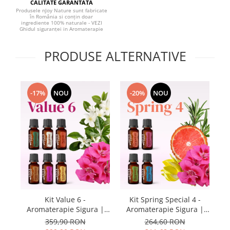
CALITATE GARANTATA
Produsele nJoy Nature sunt fabricate
în România si conțin doar
ingrediente 100% naturale - VEZI
Ghidul siguranței in Aromaterapie
PRODUSE ALTERNATIVE
-17%
NOU
-20%
NOU
Kit Value 6 -
Kit Spring Special 4 -
A
Aromaterapie Sigura |
Aromaterapie Sigura |
nJoy Nature
nJoy Nature
359,90 RON
264,60 RON