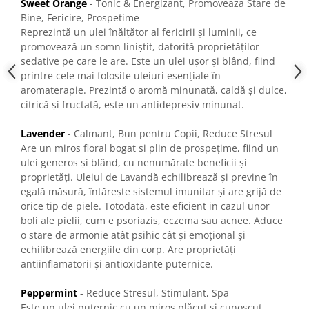
Sweet Orange
- Tonic & Energizant, Promoveaza Stare de
Bine, Fericire, Prospetime
Reprezintă un ulei înălțător al fericirii și luminii, ce
promovează un somn liniștit, datorită proprietăților
sedative pe care le are. Este un ulei ușor și blând, fiind
printre cele mai folosite uleiuri esențiale în
aromaterapie. Prezintă o aromă minunată, caldă și dulce,
citrică și fructată, este un antidepresiv minunat.
Lavender
- Calmant, Bun pentru Copii, Reduce Stresul
Are un miros floral bogat si plin de prospețime, fiind un
ulei generos și blând, cu nenumărate beneficii și
proprietăți. Uleiul de Lavandă echilibrează și previne în
egală măsură, întărește sistemul imunitar și are grijă de
orice tip de piele. Totodată, este eficient in cazul unor
boli ale pielii, cum e psoriazis, eczema sau acnee. Aduce
o stare de armonie atât psihic cât și emoțional și
echilibrează energiile din corp. Are proprietăți
antiinflamatorii și antioxidante puternice.
Peppermint
- Reduce Stresul, Stimulant, Spa
Este un ulei puternic,cu un miros plăcut și cunoscut.