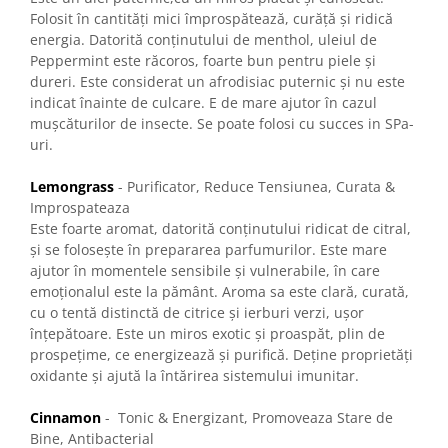
Folosit în cantități mici împrospătează, curăță și ridică
energia. Datorită conținutului de menthol, uleiul de
Peppermint este răcoros, foarte bun pentru piele și
dureri. Este considerat un afrodisiac puternic și nu este
indicat înainte de culcare. E de mare ajutor în cazul
mușcăturilor de insecte. Se poate folosi cu succes in SPa-
uri.
Lemongrass
- Purificator, Reduce Tensiunea, Curata &
Improspateaza
Este foarte aromat, datorită conținutului ridicat de citral,
și se folosește în prepararea parfumurilor. Este mare
ajutor în momentele sensibile și vulnerabile, în care
emoționalul este la pământ. Aroma sa este clară, curată,
cu o tentă distinctă de citrice și ierburi verzi, ușor
înțepătoare. Este un miros exotic și proaspăt, plin de
prospețime, ce energizează și purifică. Deține proprietăți
oxidante și ajută la întărirea sistemului imunitar.
Cinnamon
- Tonic & Energizant, Promoveaza Stare de
Bine, Antibacterial