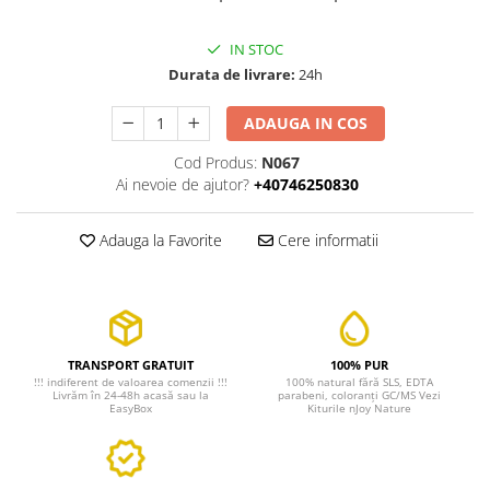
IN STOC
Durata de livrare:
24h
ADAUGA IN COS
Cod Produs:
N067
Ai nevoie de ajutor?
+40746250830
Adauga la Favorite
Cere informatii
TRANSPORT GRATUIT
100% PUR
!!! indiferent de valoarea comenzii !!!
100% natural fără SLS, EDTA
Livrăm în 24-48h acasă sau la
parabeni, coloranți GC/MS Vezi
EasyBox
Kiturile nJoy Nature