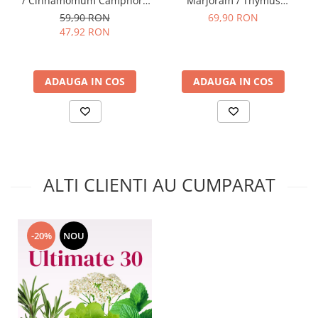
/ Cinnamomum Camphora
Marjoram / Thymus
15ml - Aromaterapie Sigura
Mastichina 15ml -
59,90 RON
69,90 RON
| nJoy Nature
Aromaterapie Sigura | nJoy
47,92 RON
Nature
ADAUGA IN COS
ADAUGA IN COS
ALTI CLIENTI AU CUMPARAT
-20%
NOU