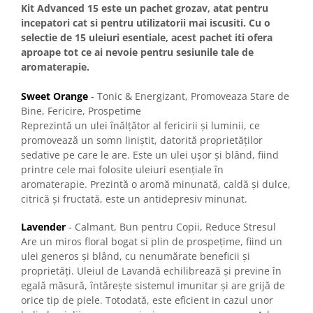
Kit Advanced 15 este un pachet grozav, atat pentru
incepatori cat si pentru utilizatorii mai iscusiti. Cu o
selectie de 15 uleiuri esentiale, acest pachet iti ofera
aproape tot ce ai nevoie pentru sesiunile tale de
aromaterapie.
Sweet Orange
- Tonic & Energizant, Promoveaza Stare de
Bine, Fericire, Prospetime
Reprezintă un ulei înălțător al fericirii și luminii, ce
promovează un somn liniștit, datorită proprietăților
sedative pe care le are. Este un ulei ușor și blând, fiind
printre cele mai folosite uleiuri esențiale în
aromaterapie. Prezintă o aromă minunată, caldă și dulce,
citrică și fructată, este un antidepresiv minunat.
Lavender
- Calmant, Bun pentru Copii, Reduce Stresul
Are un miros floral bogat si plin de prospețime, fiind un
ulei generos și blând, cu nenumărate beneficii și
proprietăți. Uleiul de Lavandă echilibrează și previne în
egală măsură, întărește sistemul imunitar și are grijă de
orice tip de piele. Totodată, este eficient in cazul unor