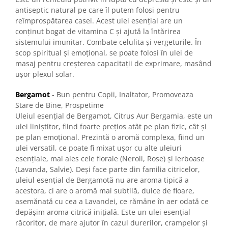
antiseptic natural pe care îl putem folosi pentru
reîmprospătarea casei. Acest ulei esențial are un
conținut bogat de vitamina C și ajută la întărirea
sistemului imunitar. Combate celulita și vergeturile. În
scop spiritual și emoțional, se poate folosi în ulei de
masaj pentru creșterea capacitații de exprimare, masând
ușor plexul solar.
Bergamot
- Bun pentru Copii, Inaltator, Promoveaza
Stare de Bine, Prospetime
Uleiul esențial de Bergamot, Citrus Aur Bergamia, este un
ulei liniștitor, fiind foarte prețios atât pe plan fizic, cât și
pe plan emoțional. Prezintă o aromă complexa, fiind un
ulei versatil, ce poate fi mixat ușor cu alte uleiuri
esențiale, mai ales cele florale (Neroli, Rose) și ierboase
(Lavanda, Salvie). Deși face parte din familia citricelor,
uleiul esențial de Bergamotă nu are aroma tipică a
acestora, ci are o aromă mai subtilă, dulce de floare,
asemănată cu cea a Lavandei, ce rămâne în aer odată ce
depășim aroma citrică inițială. Este un ulei esențial
răcoritor, de mare ajutor în cazul durerilor, crampelor și