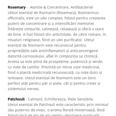
Rosemary
- Atentie & Concentrare, Antibacterial
Uleiul esențial de Rozmarin (Rosemary), Rosmarinus
officinalis, este un ulei complex, folosit pentru creșterea
puterii de concentrare și a intensificării memoriei.
Întărește simțurile, calmează, relaxează și oferă o stare
de bine. A fost folosit din antichitate, de către romani, în
ritualuri religioase, fiind un ulei purificator. Uleiul
esențial de Rozmarin este recunoscut pentru
proprietățile sale antiinflamatorii și anticancerigene
datorită carnosolului, aflat în compoziția sa chimică.
Aroma sa este plină de prospețime, puternică și verde,
cu note de camfor. Prezintă un miros ușor medicinal,
fiind o plantă medicinală recunoscută, cu note dulci și
ierboase. Uleiul esențial de Rozmarin este un tonic
perfect atât pentru păr și piele, cât și pentru creier și
sistemului nervos.
Patchouli
- Calmant, Echilibreaza, Piele Sensibila
Uleiul esențial de Patchouli este caracteristic prin mirosul
său puternic de mosc, o aroma florală misterioasă, fiind
folosit încă de mii de ani pentru deschiere spirituală,