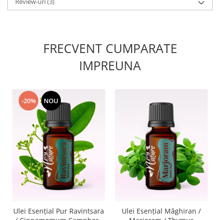
Review-uri
(3)
FRECVENT CUMPARATE
IMPREUNA
-20%
NOU
Ulei Esențial Pur Ravintsara
Ulei Esențial Măghiran /