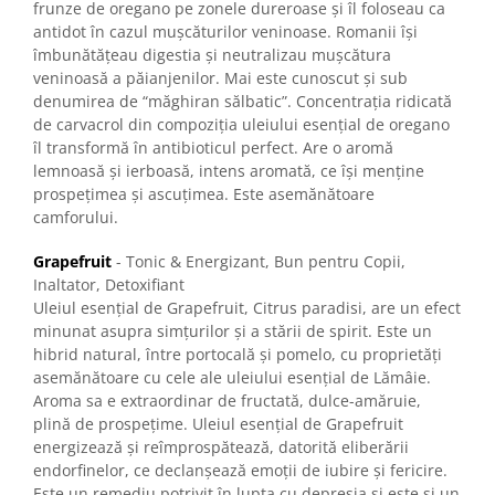
frunze de oregano pe zonele dureroase și îl foloseau ca
antidot în cazul mușcăturilor veninoase. Romanii își
îmbunătățeau digestia și neutralizau mușcătura
veninoasă a păianjenilor. Mai este cunoscut și sub
denumirea de “măghiran sălbatic”. Concentrația ridicată
de carvacrol din compoziția uleiului esențial de oregano
îl transformă în antibioticul perfect. Are o aromă
lemnoasă și ierboasă, intens aromată, ce își menține
prospețimea și ascuțimea. Este asemănătoare
camforului.
Grapefruit
- Tonic & Energizant, Bun pentru Copii,
Inaltator, Detoxifiant
Uleiul esențial de Grapefruit, Citrus paradisi, are un efect
minunat asupra simțurilor și a stării de spirit. Este un
hibrid natural, între portocală și pomelo, cu proprietăți
asemănătoare cu cele ale uleiului esențial de Lămâie.
Aroma sa e extraordinar de fructată, dulce-amăruie,
plină de prospețime. Uleiul esențial de Grapefruit
energizează și reîmprospătează, datorită eliberării
endorfinelor, ce declanșează emoții de iubire și fericire.
Este un remediu potrivit în lupta cu depresia și este și un