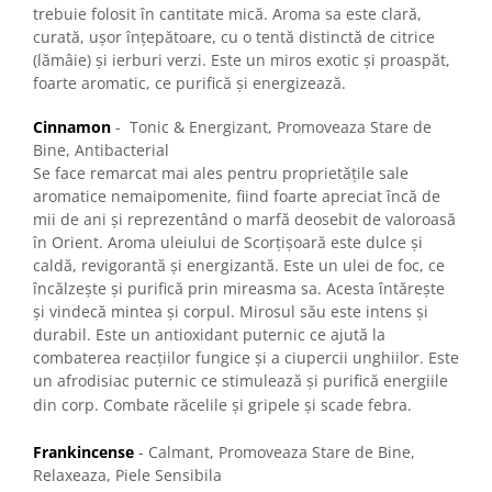
trebuie folosit în cantitate mică. Aroma sa este clară,
curată, ușor înțepătoare, cu o tentă distinctă de citrice
(lămâie) și ierburi verzi. Este un miros exotic și proaspăt,
foarte aromatic, ce purifică și energizează.
Cinnamon
- Tonic & Energizant, Promoveaza Stare de
Bine, Antibacterial
Se face remarcat mai ales pentru proprietățile sale
aromatice nemaipomenite, fiind foarte apreciat încă de
mii de ani și reprezentând o marfă deosebit de valoroasă
în Orient. Aroma uleiului de Scorțișoară este dulce și
caldă, revigorantă și energizantă. Este un ulei de foc, ce
încălzește și purifică prin mireasma sa. Acesta întărește
și vindecă mintea și corpul. Mirosul său este intens și
durabil. Este un antioxidant puternic ce ajută la
combaterea reacțiilor fungice și a ciupercii unghiilor. Este
un afrodisiac puternic ce stimulează și purifică energiile
din corp. Combate răcelile și gripele și scade febra.
Frankincense
- Calmant, Promoveaza Stare de Bine,
Relaxeaza, Piele Sensibila