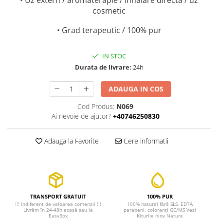
• Uz extern / aromaterapie / inhalare directa / uz
cosmetic
• Grad terapeutic / 100% pur
IN STOC
Durata de livrare:
24h
ADAUGA IN COS
Cod Produs:
N069
Ai nevoie de ajutor?
+40746250830
Adauga la Favorite
Cere informatii
TRANSPORT GRATUIT
100% PUR
!!! indiferent de valoarea comenzii !!!
100% natural fără SLS, EDTA
Livrăm în 24-48h acasă sau la
parabeni, coloranți GC/MS Vezi
EasyBox
Kiturile nJoy Nature