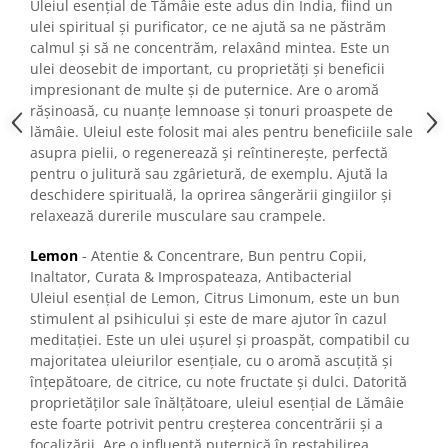
Uleiul esențial de Tămâie este adus din India, fiind un
ulei spiritual și purificator, ce ne ajută sa ne păstrăm
calmul și să ne concentrăm, relaxând mintea. Este un
ulei deosebit de important, cu proprietăți și beneficii
impresionant de multe și de puternice. Are o aromă
rășinoasă, cu nuanțe lemnoase și tonuri proaspete de
lămâie. Uleiul este folosit mai ales pentru beneficiile sale
asupra pielii, o regenerează și reîntinerește, perfectă
pentru o julitură sau zgârietură, de exemplu. Ajută la
deschidere spirituală, la oprirea sângerării gingiilor și
relaxează durerile musculare sau crampele.
Lemon
- Atentie & Concentrare, Bun pentru Copii,
Inaltator, Curata & Improspateaza, Antibacterial
Uleiul esențial de Lemon, Citrus Limonum, este un bun
stimulent al psihicului și este de mare ajutor în cazul
meditației. Este un ulei ușurel și proaspăt, compatibil cu
majoritatea uleiurilor esențiale, cu o aromă ascuțită și
înțepătoare, de citrice, cu note fructate și dulci. Datorită
proprietăților sale înălțătoare, uleiul esențial de Lămâie
este foarte potrivit pentru creșterea concentrării și a
focalizării. Are o influență puternică în restabilirea