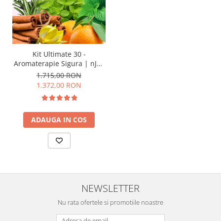
Kit Ultimate 30 -
Aromaterapie Sigura | nJoy
Nature
1.715,00 RON
1.372,00 RON
ADAUGA IN COS
NEWSLETTER
Nu rata ofertele si promotiile noastre