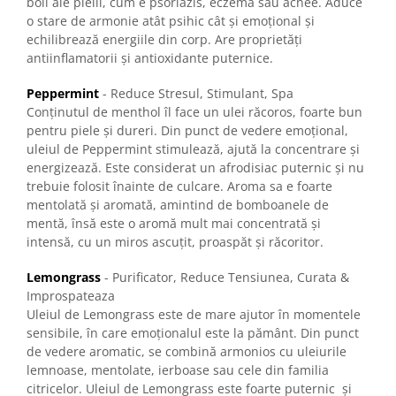
boli ale pielii, cum e psoriazis, eczema sau acnee. Aduce
o stare de armonie atât psihic cât și emoțional și
echilibrează energiile din corp. Are proprietăți
antiinflamatorii și antioxidante puternice.
Peppermint
- Reduce Stresul, Stimulant, Spa
Conținutul de menthol îl face un ulei răcoros, foarte bun
pentru piele și dureri. Din punct de vedere emoțional,
uleiul de Peppermint stimulează, ajută la concentrare și
energizează. Este considerat un afrodisiac puternic și nu
trebuie folosit înainte de culcare. Aroma sa e foarte
mentolată și aromată, amintind de bomboanele de
mentă, însă este o aromă mult mai concentrată și
intensă, cu un miros ascuțit, proaspăt și răcoritor.
Lemongrass
- Purificator, Reduce Tensiunea, Curata &
Improspateaza
Uleiul de Lemongrass este de mare ajutor în momentele
sensibile, în care emoționalul este la pământ. Din punct
de vedere aromatic, se combină armonios cu uleiurile
lemnoase, mentolate, ierboase sau cele din familia
citricelor. Uleiul de Lemongrass este foarte puternic și