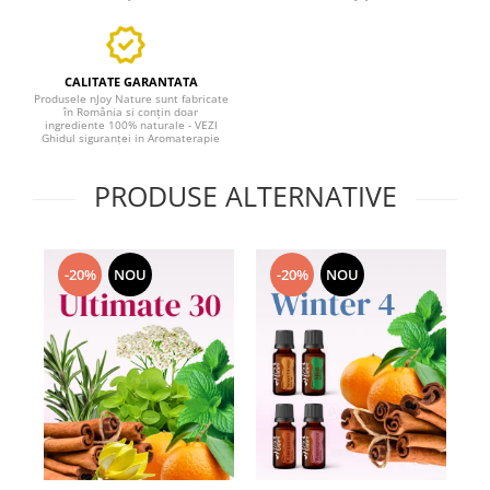
CALITATE GARANTATA
Produsele nJoy Nature sunt fabricate
în România si conțin doar
ingrediente 100% naturale - VEZI
Ghidul siguranței in Aromaterapie
PRODUSE ALTERNATIVE
-20%
NOU
-20%
NOU