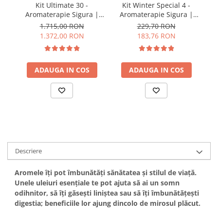
Kit Ultimate 30 -
Kit Winter Special 4 -
A
Aromaterapie Sigura |
Aromaterapie Sigura |
nJoy Nature
nJoy Nature
1.715,00 RON
229,70 RON
1.372,00 RON
183,76 RON
ADAUGA IN COS
ADAUGA IN COS
Descriere
Aromele îți pot îmbunătăți sănătatea și stilul de viață.
Unele uleiuri esențiale te pot ajuta să ai un somn
odihnitor, să îți găsești liniștea sau să îți îmbunătățești
digestia; beneficiile lor ajung dincolo de mirosul plăcut.