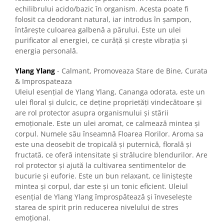
echilibrului acido/bazic în organism. Acesta poate fi
folosit ca deodorant natural, iar introdus în șampon,
întărește culoarea galbenă a părului. Este un ulei
purificator al energiei, ce curăță și crește vibrația și
energia personală.
Ylang Ylang
- Calmant, Promoveaza Stare de Bine, Curata
& Improspateaza
Uleiul esențial de Ylang Ylang, Cananga odorata, este un
ulei floral și dulcic, ce deține proprietăți vindecătoare și
are rol protector asupra organismului și stării
emoționale. Este un ulei aromat, ce calmează mintea și
corpul. Numele său înseamnă Floarea Florilor. Aroma sa
este una deosebit de tropicală și puternică, florală și
fructată, ce oferă intensitate și strălucire blendurilor. Are
rol protector și ajută la cultivarea sentimentelor de
bucurie și euforie. Este un bun relaxant, ce liniștește
mintea și corpul, dar este și un tonic eficient. Uleiul
esențial de Ylang Ylang împrospătează și înveselește
starea de spirit prin reducerea nivelului de stres
emoțional.