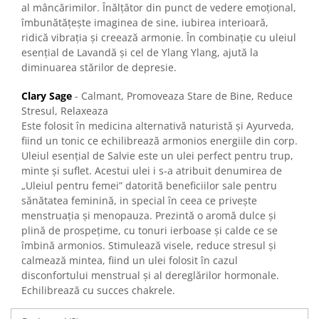
al mâncărimilor. Înălțător din punct de vedere emoțional,
îmbunătățește imaginea de sine, iubirea interioară,
ridică vibrația și creează armonie. În combinație cu uleiul
esențial de Lavandă și cel de Ylang Ylang, ajută la
diminuarea stărilor de depresie.
Clary Sage
- Calmant, Promoveaza Stare de Bine, Reduce
Stresul, Relaxeaza
Este folosit în medicina alternativă naturistă și Ayurveda,
fiind un tonic ce echilibrează armonios energiile din corp.
Uleiul esențial de Salvie este un ulei perfect pentru trup,
minte și suflet. Acestui ulei i s-a atribuit denumirea de
„Uleiul pentru femei” datorită beneficiilor sale pentru
sănătatea feminină, in special în ceea ce privește
menstruația și menopauza. Prezintă o aromă dulce și
plină de prospețime, cu tonuri ierboase și calde ce se
îmbină armonios. Stimulează visele, reduce stresul și
calmează mintea, fiind un ulei folosit în cazul
disconfortului menstrual și al dereglărilor hormonale.
Echilibrează cu succes chakrele.