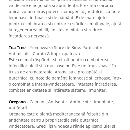
vindecare emoțională și abundență. Prezintă o aromă
unică, cu un miros puternic omogen, ușor dulcic, cu note
lemnoase, ierboase și de pământ. E de mare ajutor
pentru echilibrarea și centrarea stărilor emoționale, ajută
la regenerarea pielii, liniștește mintea și reduce
încordarea nervoasă.
Tea Tree
- Promoveaza Stare de Bine, Purificator,
Antimicotic, Curata & Improspateaza
Este cel mai răspândit și folosit pentru combaterea
infecțiilor pielii și a mucoaselor. Este un “must-have” în
trusa de aromaterapie. Aroma sa e proaspătă și
puternică, cu note de pământ, lemnoase și ierboase, într-
o combinație intens-vindecătoare. Întărește încrederea,
combate anxietatea și întărește sistemul imunitar.
Oregano
- Calmant, Antiseptic, Antimicotic, Imunitate,
Antifebril
Oregano este o plantă mediteraneeană folosită din
antichitate pentru proprietățile sale puternice,
vindecătoare. Grecii își vindecau rănile aplicând ulei și