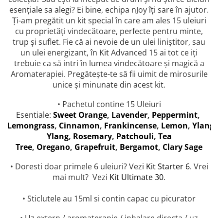
combate Depresia
esențiale sa alegi? Ei bine, echipa nJoy îți sare în ajutor.
Ți-am pregătit un kit special în care am ales 15 uleiuri
Imbratiseaza Toamna
cu proprietăți vindecătoare, perfecte pentru minte,
Aromele Sarbatorilor de Iarna
trup și suflet. Fie că ai nevoie de un ulei liniștitor, sau
Self love* In Asteptarea Soarelui
un ulei energizant, în Kit Advanced 15 ai tot ce iți
trebuie ca să intri în lumea vindecătoare și magică a
Pericole_vs_beneficii
Aromaterapiei. Pregătește-te să fii uimit de mirosurile
unice și minunate din acest kit.
• Pachetul contine 15 Uleiuri
Esentiale:
Sweet Orange
,
Lavender
,
Peppermint
,
Lemongrass
,
Cinnamon
,
Frankincense
,
Lemon
,
Ylang
Ylang
,
Rosemary
,
Patchouli
,
Tea
Tree
,
Oregano
,
Grapefruit
,
Bergamot
,
Clary Sage
• Doresti doar primele 6 uleiuri? Vezi
Kit Starter 6
. Vrei
mai mult? Vezi
Kit Ultimate 30
.
• Sticlutele au 15ml si contin capac cu picurator